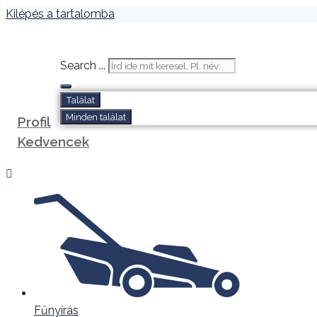
Kilépés a tartalomba
Search ...
Találat
Minden találat
Profil
Kedvencek
Fűnyírás