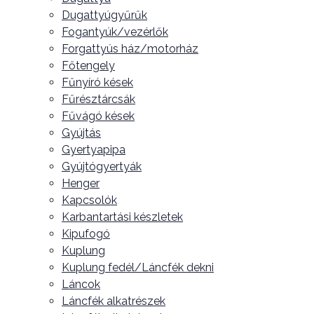
Dugattyúgyűrűk
Fogantyúk/vezérlők
Forgattyús ház/motorház
Főtengely
Fűnyíró kések
Fűrésztárcsák
Fűvágó kések
Gyújtás
Gyertyapipa
Gyújtógyertyák
Henger
Kapcsolók
Karbantartási készletek
Kipufogó
Kuplung
Kuplung fedél/Láncfék dekni
Láncok
Láncfék alkatrészek