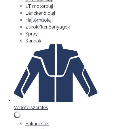
4T motorolaj
Lánckenő olaj
Hajtóműolaj
Zsírok/kenőanyagok
Spray
Kannák
Védőfelszerelés
Bakancsok