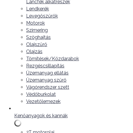
Láncfék alkatrészek
Lendkerék
Levegőszűrők
Motorok
Szimering
Szöghajtás
Olajszűrő
Olajzás
Tömítések/Közdarabok
Rezgéscsillapítás
Üzemanyag ellátás
Üzemanyag szűrő
Vágórendszer szett
Védőburkolat
Vezetőlemezek
Kenőanyagok és kannák
2T motorolaj