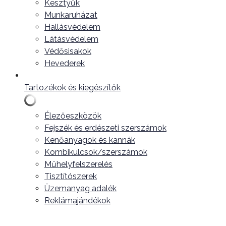
Kesztyűk
Munkaruházat
Hallásvédelem
Látásvédelem
Védősisakok
Hevederek
Tartozékok és kiegészítők
Élezőeszközök
Fejszék és erdészeti szerszámok
Kenőanyagok és kannák
Kombikulcsok/szerszámok
Műhelyfelszerelés
Tisztítószerek
Üzemanyag adalék
Reklámajándékok