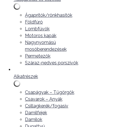
Ágaprítók/rönkhasítók
Földfúró
Lombfúvók
Motoros kapák
Nagynyomású
mosóberendezések
Permetezők
Száraz-nedves porszívók
Alkatrészek
Csapágyak – Tűgörgők
Csavarok – Anyák
Csillagkerék/fogasív
Damilfejek
Damilok
Dugattyú