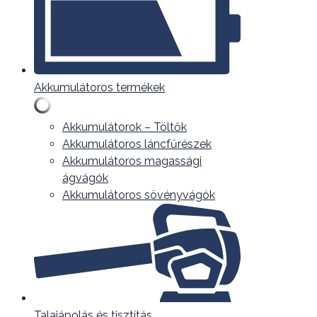
Akkumulátoros termékek
Akkumulátorok – Töltők
Akkumulátoros láncfűrészek
Akkumulátoros magassági
ágvágók
Akkumulátoros sövényvágók
Talajápolás és tisztítás