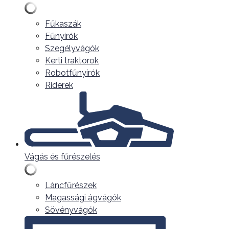
Fűkaszák
Fűnyírók
Szegélyvágók
Kerti traktorok
Robotfűnyírók
Riderek
Vágás és fűrészelés
Láncfűrészek
Magassági ágvágók
Sövényvágók