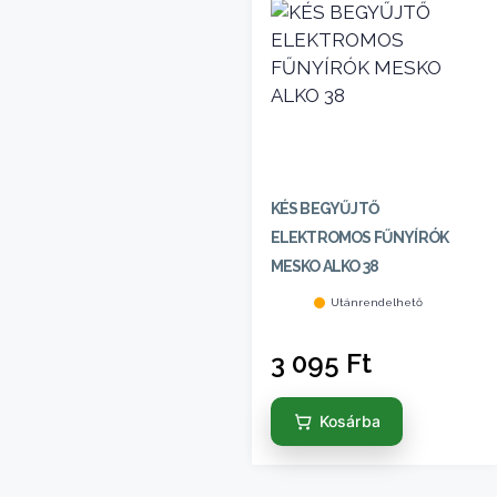
KÉS BEGYŰJTŐ
ELEKTROMOS FŰNYÍRÓK
MESKO ALKO 38
Utánrendelhető
3 095
Ft
Kosárba