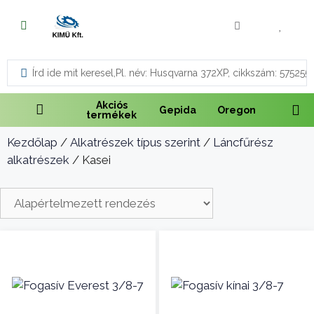
Fűnyírás
Vágás és fűrészelés
Akciós
Gepida
Oregon
termékek
Akkumulátoros termékek
Kezdőlap
/
Alkatrészek típus szerint
/
Láncfűrész
Talajápolás és tisztítás
alkatrészek
/ Kasei
Alkatrészek
Kenőanyagok és kannák
Védőfelszerelés
Tartozékok és kiegészítők