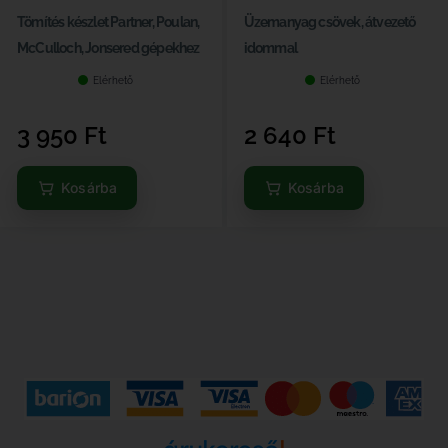
Tömítés készlet Partner, Poulan,
Üzemanyag csövek, átvezető
McCulloch, Jonsered gépekhez
idommal
Elérhető
Elérhető
3 950
Ft
2 640
Ft
Kosárba
Kosárba