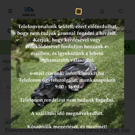
Fűnyírás
Vágás és fűrészelés
Akciós
Gepida
Oregon
termékek
Akkumulátoros termékek
Kezdőlap
/
Alkatrészek típus szerint
/
Láncfűrész
Talajápolás és tisztítás
alkatrészek
/ McCulloch
Alkatrészek
Kenőanyagok és kannák
Védőfelszerelés
-7%
Tartozékok és kiegészítők