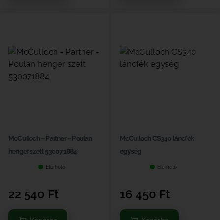
McCulloch – Partner – Poulan
McCulloch CS340 láncfék
henger szett 530071884
egység
Elérhető
Elérhető
22 540
Ft
16 450
Ft
Kosárba
Kosárba