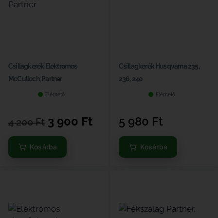
Csillagkerék Elektromos
Csillagkerék Husqvarna 235,
McCulloch, Partner
236, 240
Elérhető
Elérhető
3 900
Ft
5 980
Ft
4 200
Ft
Kosárba
Kosárba