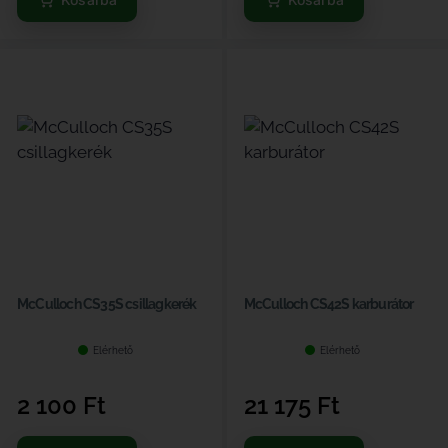
McCulloch CS35S csillagkerék
McCulloch CS42S karburátor
Elérhető
Elérhető
2 100
Ft
21 175
Ft