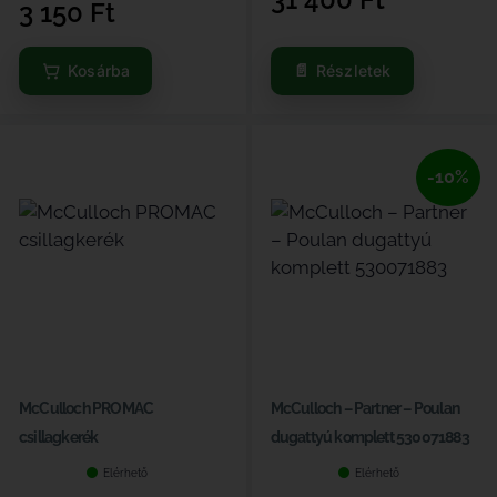
3 150
Ft
Kosárba
Részletek
-10%
McCulloch PROMAC
McCulloch – Partner – Poulan
csillagkerék
dugattyú komplett 530071883
Elérhető
Elérhető