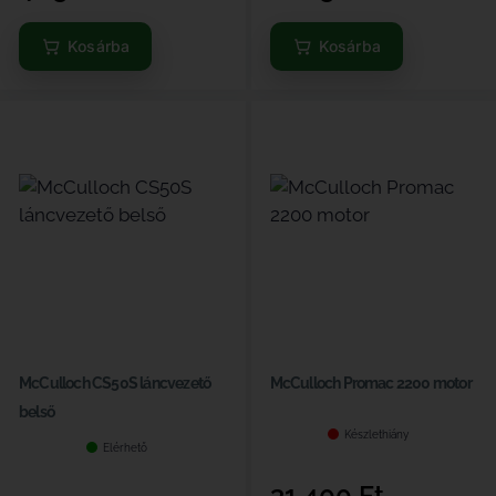
Kosárba
Kosárba
McCulloch CS50S láncvezető
McCulloch Promac 2200 motor
belső
Készlethiány
Elérhető
31 400
Ft