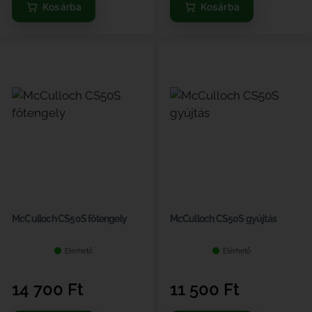
Kosárba
Kosárba
McCulloch CS50S főtengely
McCulloch CS50S gyújtás
Elérhető
Elérhető
14 700
Ft
11 500
Ft