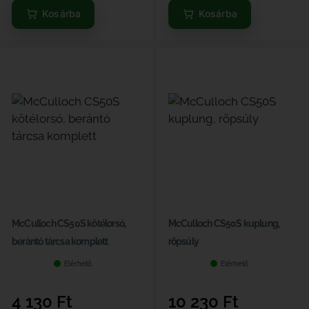
Kosárba
Kosárba
McCulloch CS50S kötélorsó,
McCulloch CS50S kuplung,
berántó tárcsa komplett
röpsúly
Elérhető
Elérhető
4 130
Ft
10 230
Ft