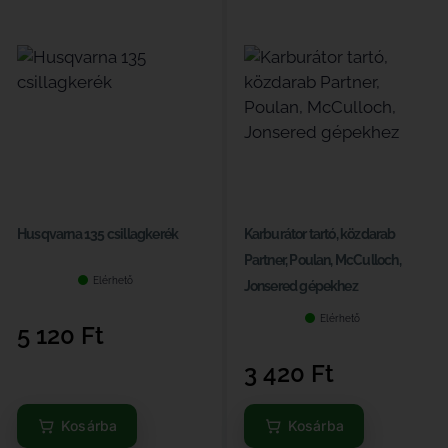
Husqvarna 135 csillagkerék
Karburátor tartó, közdarab
Partner, Poulan, McCulloch,
Elérhető
Jonsered gépekhez
Elérhető
5 120
Ft
3 420
Ft
Kosárba
Kosárba