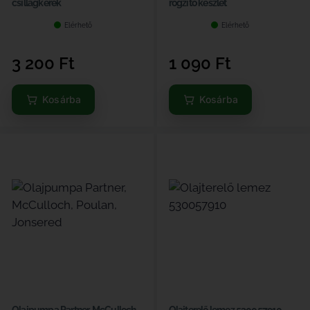
csillagkerék
rögzítő készlet
Elérhető
Elérhető
3 200
Ft
1 090
Ft
Kosárba
Kosárba
Olajpumpa Partner, McCulloch,
Olajterelő lemez 530057910