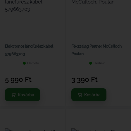
Elektromos láncfűrész kábel
Fékszalag Partner, McCulloch,
579663703
Poulan
Elérhető
Elérhető
5 990
Ft
3 390
Ft
Kosárba
Kosárba