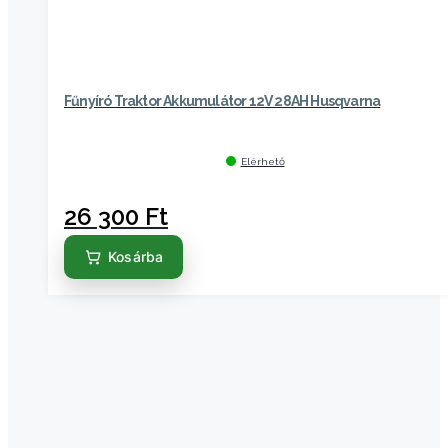
Fűnyíró Traktor Akkumulátor 12V 28AH Husqvarna
Elérhető
26 300
Ft
Kosárba