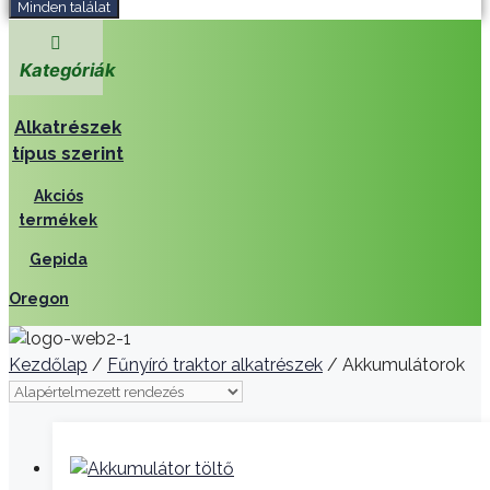
Minden találat
Kategóriák
Alkatrészek
típus szerint
Akciós
termékek
Gepida
Oregon
Kezdőlap
/
Fűnyíró traktor alkatrészek
/ Akkumulátorok