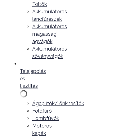
Töltők
Akkumulátoros
láncfűrészek
Akkumulátoros
magassági
ágvágók
Akkumulátoros
sövényvágók
Talajápolás
és
tisztítás
Ágaprítók/rönkhasítók
Földfúró
Lombfúvók
Motoros
kapák