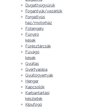
Dugattyúgyűrűk
Fogantyúk/vezérlők
Forgattyús
ház/motorház
Főtengely
Fűnyíró
kések
Fűrésztárcsák
Fűvágó
kések
Gyújtás
Gyertyapipa
Gyújtógyertyák
Henger
Kapcsolók
Karbantartási
készletek
Kipufogó