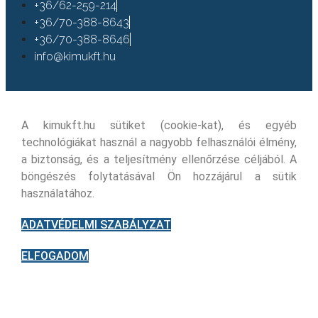
+36/62-259-214
+36/70-388-8643
+36/70-388-8646
info@kimukft.hu
A kimukft.hu sütiket (cookie-kat), és egyéb
technológiákat használ a nagyobb felhasználói élmény,
a biztonság, és a teljesítmény ellenőrzése céljából. A
böngészés folytatásával Ön hozzájárul a sütik
használatához.
ADATVÉDELMI SZABÁLYZAT
ELFOGADOM