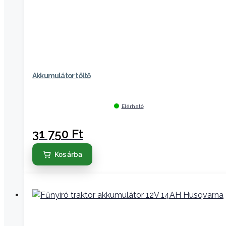
Akkumulátor töltő
Elérhető
31 750
Ft
Kosárba