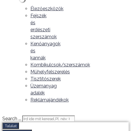
Élezőeszközök
Fejszék
és
erdészeti
szerszámok
Kenőanyagok
és
kannák
Kombikulcsok/szerszámok
Műhelyfelszerelés
Tisztítószerek
Üzemanyag
adalék
Reklámajándékok
Search ...
Találat