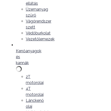
ellátás
Üzemanyag
szűrő
Vágórendszer
szett
Védőburkolat
Vezetőlemezek
Kenőanyagok
és
kannák
2T
motorolaj
4T
motorolaj
Lánckenő
olaj