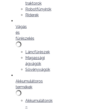
traktorok
Robotfűnyírók
Riderek
Vágás
és
fűrészelés
Láncfűrészek
Magassági
ágvágók
Sövényvágók
Akkumulátoros
termékek
Akkumulátorok
–