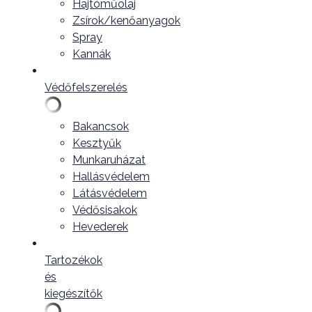
Hajtóműolaj
Zsírok/kenőanyagok
Spray
Kannák
Védőfelszerelés
Bakancsok
Kesztyűk
Munkaruházat
Hallásvédelem
Látásvédelem
Védősisakok
Hevederek
Tartozékok
és
kiegészítők