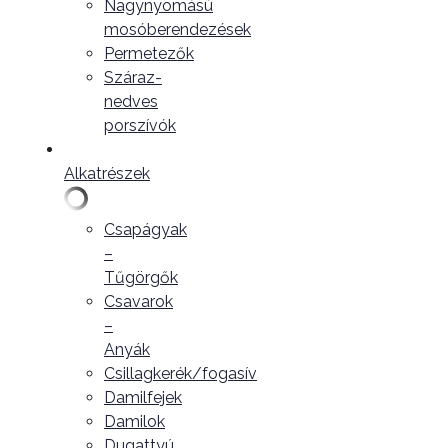
Nagynyomású
mosóberendezések
Permetezők
Száraz-
nedves
porszívók
Alkatrészek
Csapágyak
–
Tűgörgők
Csavarok
–
Anyák
Csillagkerék/fogasív
Damilfejek
Damilok
Dugattyú