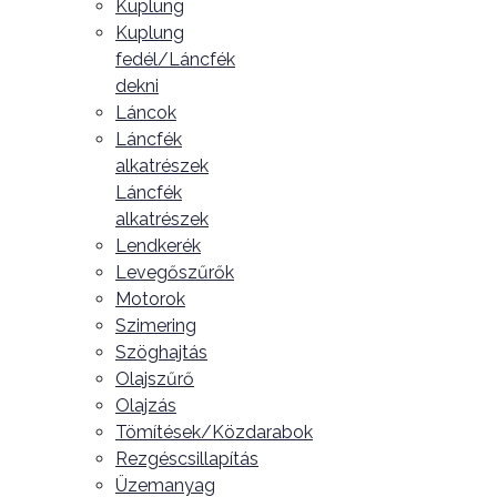
Kuplung
Kuplung
fedél/Láncfék
dekni
Láncok
Láncfék
alkatrészek
Láncfék
alkatrészek
Lendkerék
Levegőszűrők
Motorok
Szimering
Szöghajtás
Olajszűrő
Olajzás
Tömítések/Közdarabok
Rezgéscsillapítás
Üzemanyag