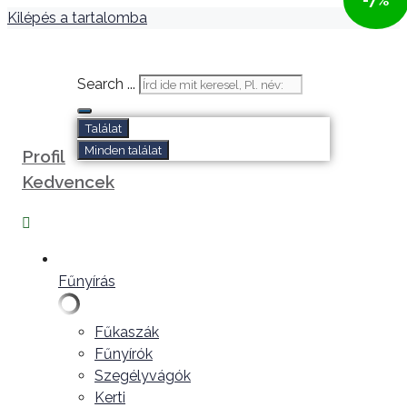
-7%
Kilépés a tartalomba
Search ...
Találat
Minden találat
Profil
Kedvencek
Fűnyírás
Fűkaszák
Fűnyírók
Szegélyvágók
Kerti