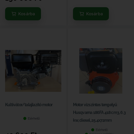
Kosárba
Kosárba
Kultivátor/talajlazító motor
Motor vízszintes tengelyű
Husqvarna 186FA 418 cm3, 6.3
Elérhető
kw, diesel, 25.4x72mm
Elérhető