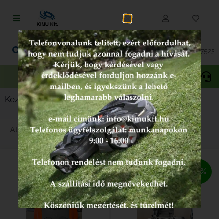
Fűnyírás
Vágás és fűrészelés
Akciós
Gepida
Oregon
termékek
Akkumulátoros termékek
Kezdőlap
/
Alkatrészek
/
Motorok
/ Husqvarna
Talajápolás és tisztítás
Alkatrészek
Kenőanyagok és kannák
-10%
Védőfelszerelés
Tartozékok és kiegészítők