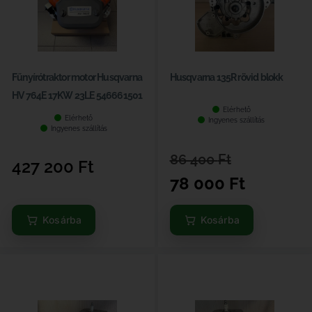
Fűnyírótraktor motor Husqvarna
Husqvarna 135R rövid blokk
HV 764E 17KW 23LE 546661501
Elérhető
Elérhető
Ingyenes szállítás
Ingyenes szállítás
86 400
Ft
427 200
Ft
78 000
Ft
Kosárba
Kosárba