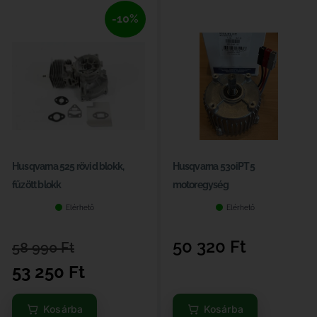
-10%
Husqvarna 525 rövid blokk,
Husqvarna 530iPT5
fűzött blokk
motoregység
Elérhető
Elérhető
50 320
Ft
58 990
Ft
53 250
Ft
Kosárba
Kosárba