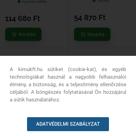
Elérhető
Ingyenes szállítás
54 870
Ft
114 680
Ft
Kosárba
Kosárba
A kimukft.hu sütiket (cookie-kat), és egyéb
technológiákat használ a nagyobb felhasználói
élmény, a biztonság, és a teljesítmény ellenőrzése
céljából. A böngészés folytatásával Ön hozzájárul
a sütik használatához.
ADATVÉDELMI SZABÁLYZAT
Husqvarna fűnyíró motor HS
Husqvarna fűnyíró motor
123A
HS139A 139ccm