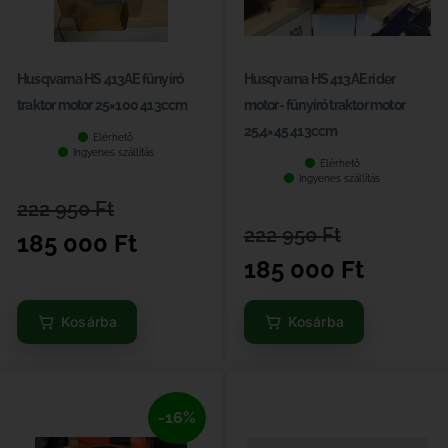
Husqvarna HS 413AE fűnyíró
Husqvarna HS 413AE rider
traktor motor 25×100 413ccm
motor- fűnyíró traktor motor
25,4×45 413ccm
Elérhető
Ingyenes szállítás
Elérhető
Ingyenes szállítás
222 950
Ft
222 950
Ft
185 000
Ft
185 000
Ft
Kosárba
Kosárba
-16%