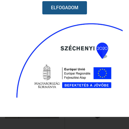
ELFOGADOM
Elérhető
Elérhető
Ingyenes szállítás
56 660
Ft
81 960
Ft
Kosárba
Kosárba
-10%