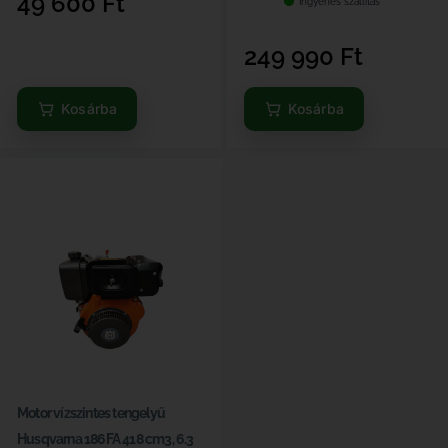
49 600
Ft
Ingyenes szállítás
249 990
Ft
Kosárba
Kosárba
Motor vízszintes tengelyű
Husqvarna 186FA 418 cm3, 6.3