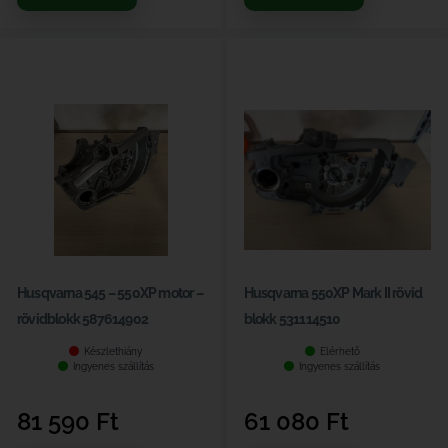
Husqvarna 545 – 550XP motor –
Husqvarna 550XP Mark II rövid
rövidblokk 587614902
blokk 531114510
Készlethiány
Elérhető
Ingyenes szállítás
Ingyenes szállítás
81 590
Ft
61 080
Ft