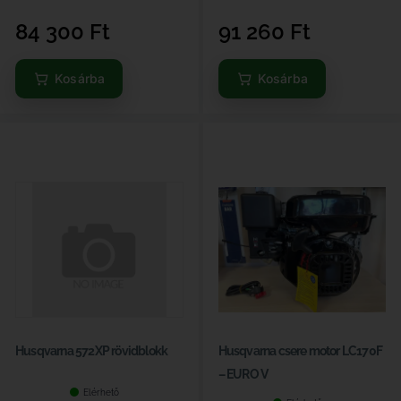
84 300
Ft
91 260
Ft
Kosárba
Kosárba
Husqvarna 572XP rövidblokk
Husqvarna csere motor LC170F
– EURO V
Elérhető