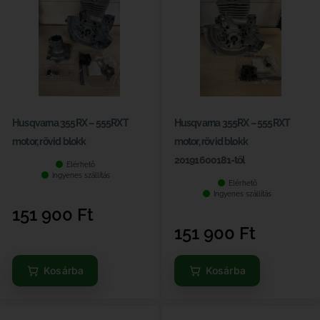
Husqvarna 355RX – 555RXT
Husqvarna 355RX – 555RXT
motor, rövid blokk
motor, rövid blokk
20191600181-től
Elérhető
Ingyenes szállítás
Elérhető
Ingyenes szállítás
151 900
Ft
151 900
Ft
Kosárba
Kosárba