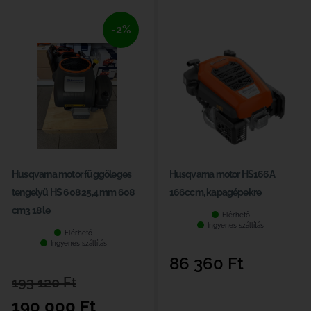
-2%
Husqvarna motor függőleges
Husqvarna motor HS166A
tengelyű HS 608 25,4 mm 608
166ccm, kapagépekre
cm3 18 le
Elérhető
Ingyenes szállítás
Elérhető
Ingyenes szállítás
86 360
Ft
193 120
Ft
190 000
Ft