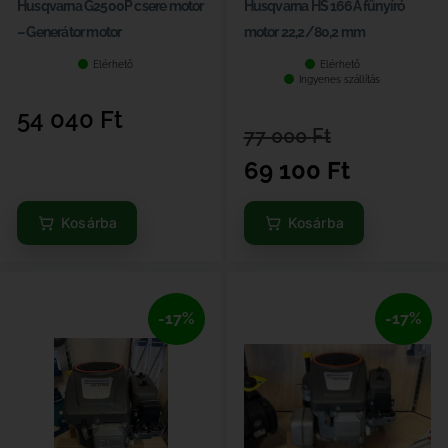
Husqvarna G2500P csere motor
Husqvarna HS 166A fűnyíró
– Generátor motor
motor 22,2/80,2 mm
Elérhető
Elérhető
Ingyenes szállítás
54 040
Ft
77 000
Ft
69 100
Ft
Kosárba
Kosárba
-17%
-17%