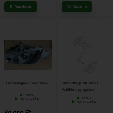
Részletek
Kosárba
Husqvarna 560XP rövid blokk
Husqvarna 562XP Mark II
rövidblokk 538952502
Elérhető
Elérhető
Ingyenes szállítás
Ingyenes szállítás
89 050
Ft