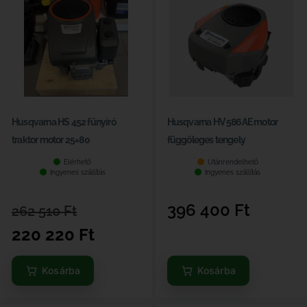
Husqvarna HS 452 fűnyíró
Husqvarna HV 586AE motor
traktor motor 25×80
függőleges tengely
Elérhető
Utánrendelhető
Ingyenes szállítás
Ingyenes szállítás
396 400
Ft
262 510
Ft
220 220
Ft
Kosárba
Kosárba