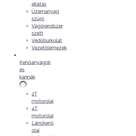
ellátás
Üzemanyag
szűrő
Vágórendszer
szett
Védőburkolat
Vezetőlemezek
Kenőanyagok
és
kannák
2T
motorolaj
4T
motorolaj
Lánckenő
olaj