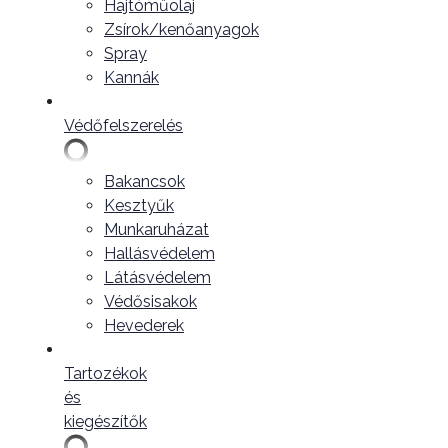
Hajtóműolaj
Zsírok/kenőanyagok
Spray
Kannák
Védőfelszerelés
Bakancsok
Kesztyűk
Munkaruházat
Hallásvédelem
Látásvédelem
Védősisakok
Hevederek
Tartozékok
és
kiegészítők