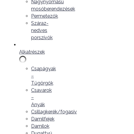
Nagynyomású
mosóberendezések
Permetezők
Száraz-
nedves
porszívók
Alkatrészek
Csapágyak
–
Tűgörgők
Csavarok
–
Anyák
Csillagkerék/fogasív
Damilfejek
Damilok
Dugattyú