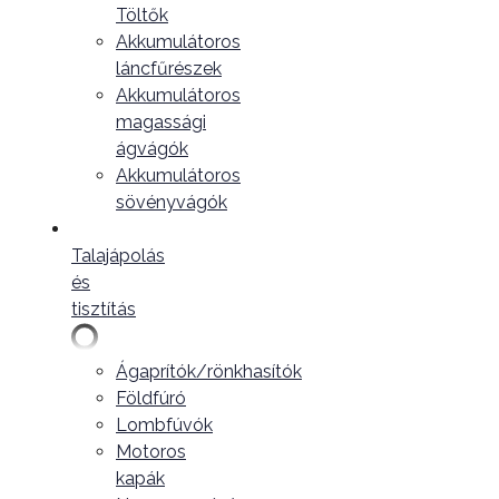
Töltők
Akkumulátoros
láncfűrészek
Akkumulátoros
magassági
ágvágók
Akkumulátoros
sövényvágók
Talajápolás
és
tisztítás
Ágaprítók/rönkhasítók
Földfúró
Lombfúvók
Motoros
kapák