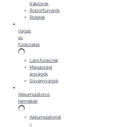
traktorok
Robotfűnyírók
Riderek
Vágás
és
fűrészelés
Láncfűrészek
Magassági
ágvágók
Sövényvágók
Akkumulátoros
termékek
Akkumulátorok
–