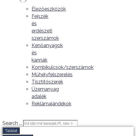
Élezőeszközök
Fejszék
és
erdészeti
szerszámok
Kenőanyagok
és
kannák
Kombikulcsok/szerszámok
Műhelyfelszerelés
Tisztítószerek
Üzemanyag
adalék
Reklámajándékok
Search ...
Találat