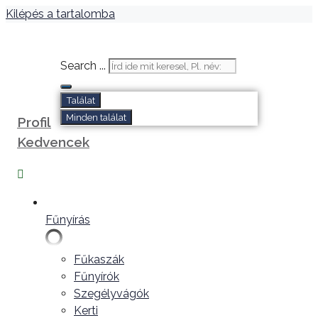
Kilépés a tartalomba
Search ...
Találat
Minden találat
Profil
Kedvencek
Fűnyírás
Fűkaszák
Fűnyírók
Szegélyvágók
Kerti