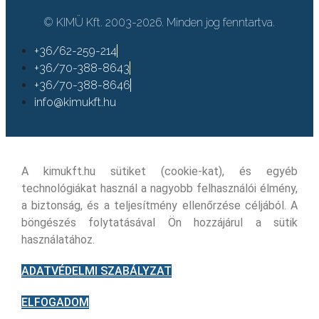
© KIMÜ Kft. 2003-2026. Minden jog fenntartva.
+36/62-259-214
+36/70-388-8643
+36/70-388-8646
info@kimukft.hu
A kimukft.hu sütiket (cookie-kat), és egyéb
technológiákat használ a nagyobb felhasználói élmény,
a biztonság, és a teljesítmény ellenőrzése céljából. A
böngészés folytatásával Ön hozzájárul a sütik
használatához.
ADATVÉDELMI SZABÁLYZAT
ELFOGADOM