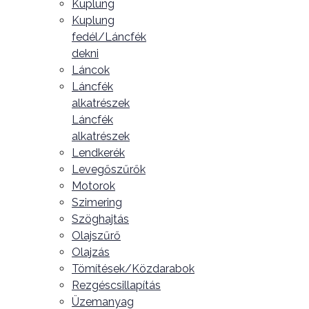
Kuplung
Kuplung
fedél/Láncfék
dekni
Láncok
Láncfék
alkatrészek
Láncfék
alkatrészek
Lendkerék
Levegőszűrők
Motorok
Szimering
Szöghajtás
Olajszűrő
Olajzás
Tömítések/Közdarabok
Rezgéscsillapítás
Üzemanyag