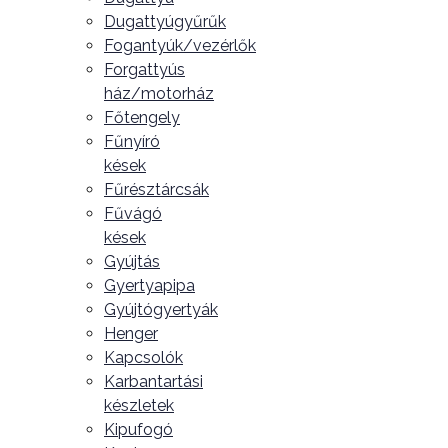
Dugattyúgyűrűk
Fogantyúk/vezérlők
Forgattyús
ház/motorház
Főtengely
Fűnyíró
kések
Fűrésztárcsák
Fűvágó
kések
Gyújtás
Gyertyapipa
Gyújtógyertyák
Henger
Kapcsolók
Karbantartási
készletek
Kipufogó