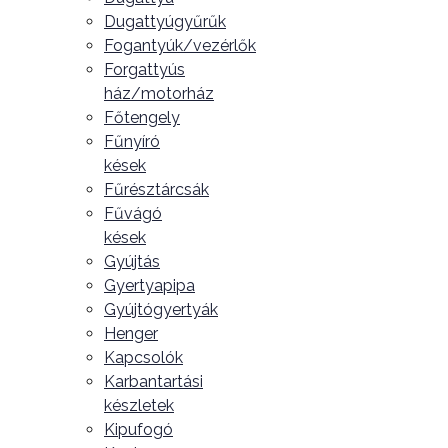
Dugattyúgyűrűk
Fogantyúk/vezérlők
Forgattyús
ház/motorház
Főtengely
Fűnyíró
kések
Fűrésztárcsák
Fűvágó
kések
Gyújtás
Gyertyapipa
Gyújtógyertyák
Henger
Kapcsolók
Karbantartási
készletek
Kipufogó