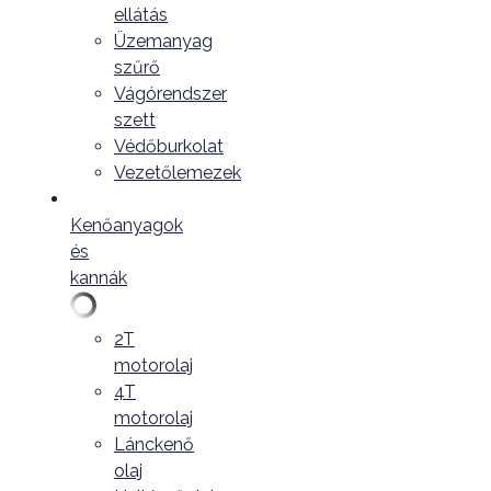
ellátás
Üzemanyag
szűrő
Vágórendszer
szett
Védőburkolat
Vezetőlemezek
Kenőanyagok
és
kannák
2T
motorolaj
4T
motorolaj
Lánckenő
olaj