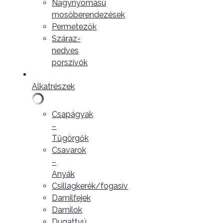
Nagynyomású
mosóberendezések
Permetezők
Száraz-
nedves
porszívók
Alkatrészek
Csapágyak
–
Tűgörgők
Csavarok
–
Anyák
Csillagkerék/fogasív
Damilfejek
Damilok
Dugattyú