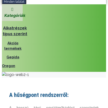
Minden találat
Kategóriák
Alkatrészek
típus szerint
Akciós
termékek
Gepida
Oregon
A hűségpont rendszerről:
A hosszú távú együttműködést szeretnénk