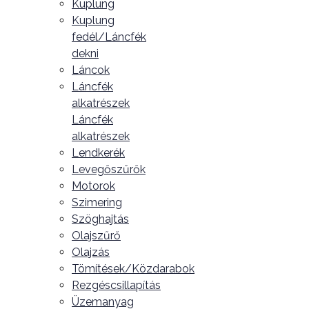
Kuplung
Kuplung
fedél/Láncfék
dekni
Láncok
Láncfék
alkatrészek
Láncfék
alkatrészek
Lendkerék
Levegőszűrők
Motorok
Szimering
Szöghajtás
Olajszűrő
Olajzás
Tömítések/Közdarabok
Rezgéscsillapítás
Üzemanyag