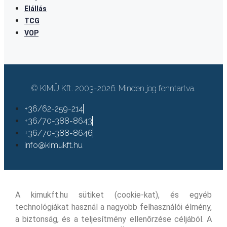
Elállás
TCG
VOP
© KIMÜ Kft. 2003-2026. Minden jog fenntartva.
+36/62-259-214
+36/70-388-8643
+36/70-388-8646
info@kimukft.hu
A kimukft.hu sütiket (cookie-kat), és egyéb
technológiákat használ a nagyobb felhasználói élmény,
a biztonság, és a teljesítmény ellenőrzése céljából. A