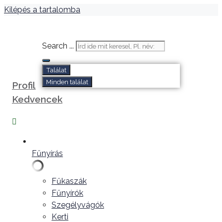
Kilépés a tartalomba
Search ...
Találat
Minden találat
Profil
Kedvencek
Fűnyírás
Fűkaszák
Fűnyírók
Szegélyvágók
Kerti