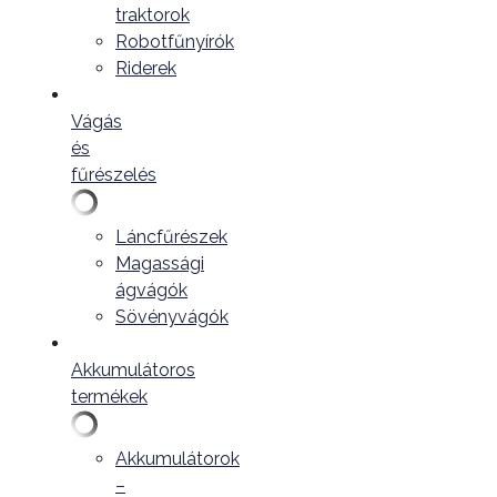
traktorok
Robotfűnyírók
Riderek
Vágás
és
fűrészelés
Láncfűrészek
Magassági
ágvágók
Sövényvágók
Akkumulátoros
termékek
Akkumulátorok
–