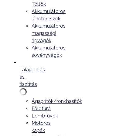
Töltők
Akkumulátoros
láncfűrészek
Akkumulátoros
magassági
ágvágók
Akkumulátoros
sövényvágók
Talajápolás
és
tisztítás
Ágaprítók/rönkhasítók
Földfúró
Lombfúvók
Motoros
kapák