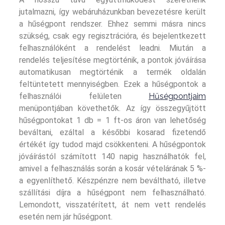
jutalmazni, így webáruházunkban bevezetésre került
a hűségpont rendszer. Ehhez semmi másra nincs
szükség, csak egy regisztrációra, és bejelentkezett
felhasználóként a rendelést leadni. Miután a
rendelés teljesítése megtörténik, a pontok jóváírása
automatikusan megtörténik a termék oldalán
feltüntetett mennyiségben. Ezek a hűségpontok a
felhasználói felületen
Hűségpontjaim
menüpontjában követhetők. Az így összegyűjtött
hűségpontokat 1 db = 1 ft-os áron van lehetőség
beváltani, ezáltal a későbbi kosarad fizetendő
értékét így tudod majd csökkenteni. A hűségpontok
jóváírástól számított 140 napig használhatók fel,
amivel a felhasználás során a kosár vételárának 5 %-
a egyenlíthető. Készpénzre nem beváltható, illetve
szállítási díjra a hűségpont nem felhasználható.
Lemondott, visszatérített, át nem vett rendelés
esetén nem jár hűségpont.