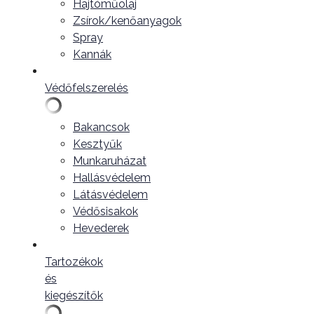
Hajtóműolaj
Zsírok/kenőanyagok
Spray
Kannák
Védőfelszerelés
Bakancsok
Kesztyűk
Munkaruházat
Hallásvédelem
Látásvédelem
Védősisakok
Hevederek
Tartozékok
és
kiegészítők