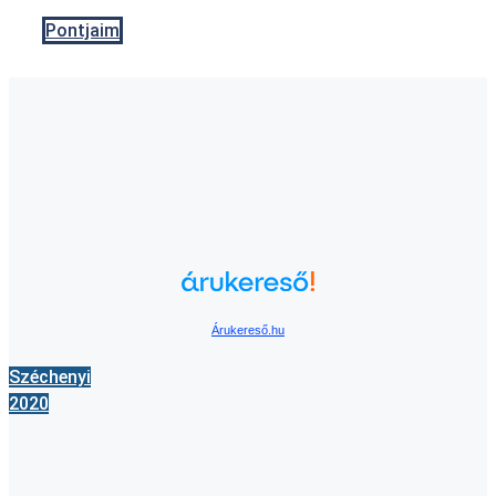
Pontjaim
Árukereső.hu
Széchenyi
2020