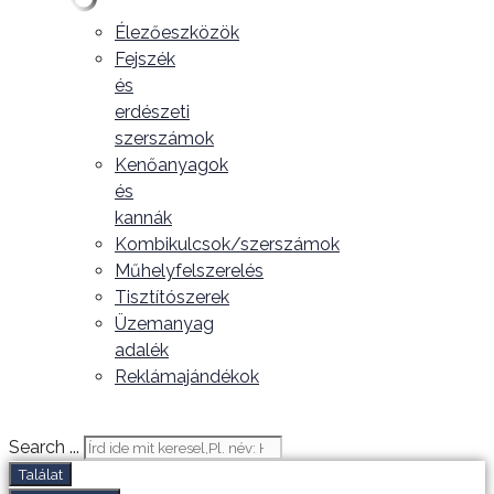
Élezőeszközök
Fejszék
és
erdészeti
szerszámok
Kenőanyagok
és
kannák
Kombikulcsok/szerszámok
Műhelyfelszerelés
Tisztítószerek
Üzemanyag
adalék
Reklámajándékok
Search ...
Találat