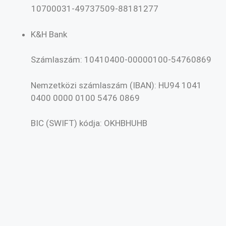
10700031-49737509-88181277
K&H Bank
Számlaszám: 10410400-00000100-54760869
Nemzetközi számlaszám (IBAN): HU94 1041
0400 0000 0100 5476 0869
BIC (SWIFT) kódja: OKHBHUHB