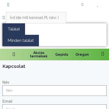
Fűnyírás
Vágás és fűrészelés
Találat
Akkumulátoros termékek
Minden találat
Talajápolás és tisztítás
Akciós
Gepida
Oregon
termékek
Alkatrészek
Kapcsolat
Kenőanyagok és kannák
Név
Védőfelszerelés
Tartozékok és kiegészítők
Email