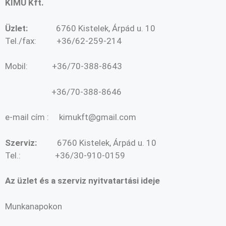
KIMÜ Kft.
Üzlet:
6760 Kistelek, Árpád u. 10
Tel./fax: +36/62-259-214
Mobil: +36/70-388-8643
+36/70-388-8646
e-mail cím : kimukft@gmail.com
Szerviz:
6760 Kistelek, Árpád u. 10
Tel.: +36/30-910-0159
Az üzlet és a szerviz nyitvatartási ideje
Munkanapokon