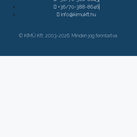
+36/70-388-8646
info@kimukft.hu
© KIMÜ Kft. 2003-2026. Minden jog fenntartva.