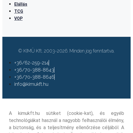
Elállás
TCG
VOP
© KIMÜ Kft. 2003-2026. Minden jog fenntartva.
+36/62-259-214
+36/70-388-8643
+36/70-388-8646
info@kimukft.hu
A kimukft.hu sütiket (cookie-kat), és egyéb
technológiákat használ a nagyobb felhasználói élmény,
a biztonság, és a teljesítmény ellenőrzése céljából. A