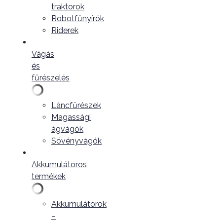
traktorok
Robotfűnyírók
Riderek
Vágás
és
fűrészelés
Láncfűrészek
Magassági
ágvágók
Sövényvágók
Akkumulátoros
termékek
Akkumulátorok
–