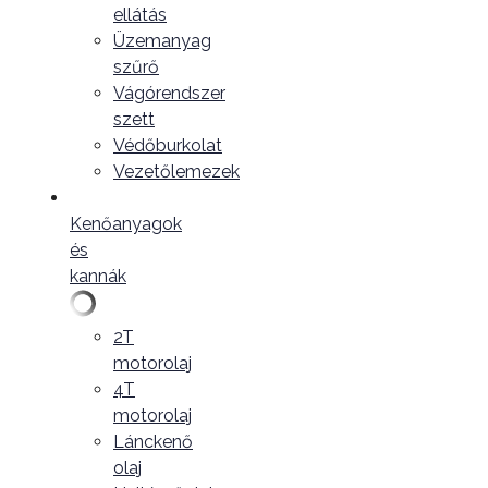
ellátás
Üzemanyag
szűrő
Vágórendszer
szett
Védőburkolat
Vezetőlemezek
Kenőanyagok
és
kannák
2T
motorolaj
4T
motorolaj
Lánckenő
olaj