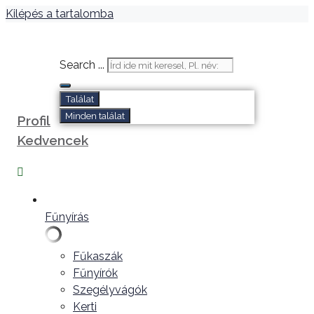
Kilépés a tartalomba
Search ...
Találat
Minden találat
Profil
Kedvencek
Fűnyírás
Fűkaszák
Fűnyírók
Szegélyvágók
Kerti