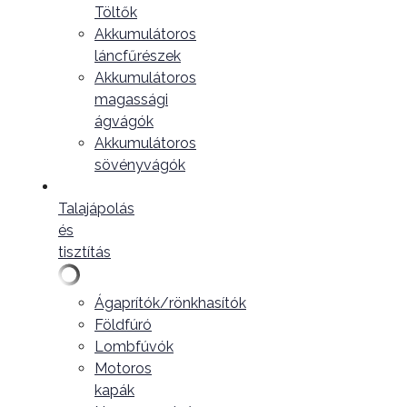
Töltők
Akkumulátoros
láncfűrészek
Akkumulátoros
magassági
ágvágók
Akkumulátoros
sövényvágók
Talajápolás
és
tisztítás
Ágaprítók/rönkhasítók
Földfúró
Lombfúvók
Motoros
kapák