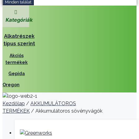
Minden találat
Kategóriák
Alkatrészek
típus szerint
Akciós
termékek
Gepida
Oregon
Kezdőlap
/
AKKUMULÁTOROS
TERMÉKEK
/ Akkumulátoros sövényvágók