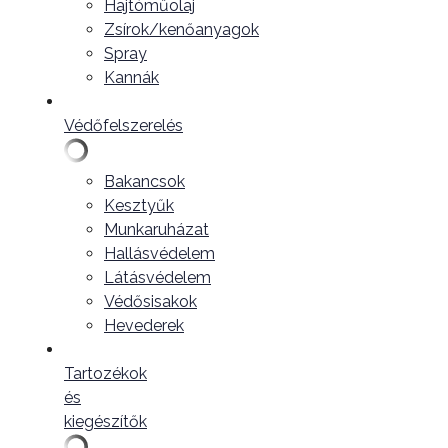
Hajtóműolaj
Zsírok/kenőanyagok
Spray
Kannák
Védőfelszerelés
Bakancsok
Kesztyűk
Munkaruházat
Hallásvédelem
Látásvédelem
Védősisakok
Hevederek
Tartozékok
és
kiegészítők