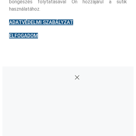
böngészés folytatásával Ön hozzájárul a sütik
használatához.
ADATVÉDELMI SZABÁLYZAT
ELFOGADOM