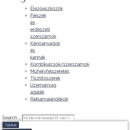
Élezőeszközök
Fejszék
és
erdészeti
szerszámok
Kenőanyagok
és
kannák
Kombikulcsok/szerszámok
Műhelyfelszerelés
Tisztítószerek
Üzemanyag
adalék
Reklámajándékok
Search ...
Találat