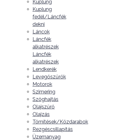
Kuplung
Kuplung
fedél/Láncfék
dekni
Láncok
Láncfék
alkatrészek
Láncfék
alkatrészek
Lendkerék
Levegőszűrők
Motorok
Szimering
Szöghajtás
Olajszűrő
Olajzás
Tömítések/Közdarabok
Rezgéscsillapítás
Üzemanyag