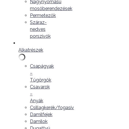
Nagynyomású
mosóberendezések
Permetezők
Száraz-
nedves
porszívók
Alkatrészek
Csapágyak
–
Tűgörgők
Csavarok
–
Anyák
Csillagkerék/fogasív
Damilfejek
Damilok
Dugattyú