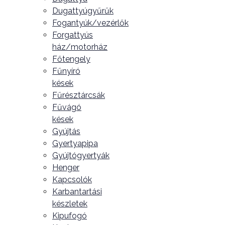
Dugattyúgyűrűk
Fogantyúk/vezérlők
Forgattyús
ház/motorház
Főtengely
Fűnyíró
kések
Fűrésztárcsák
Fűvágó
kések
Gyújtás
Gyertyapipa
Gyújtógyertyák
Henger
Kapcsolók
Karbantartási
készletek
Kipufogó