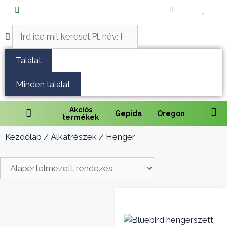
Fűnyírás
Vágás és fűrészelés
Találat
Akkumulátoros termékek
Minden találat
Talajápolás és tisztítás
Akciós
Gepida
Oregon
termékek
Alkatrészek
Kezdőlap
/
Alkatrészek
/ Henger
Kenőanyagok és kannák
Védőfelszerelés
Tartozékok és kiegészítők