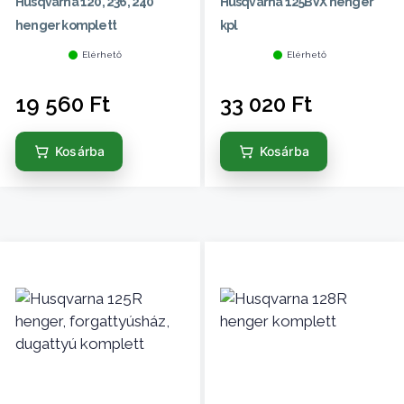
Husqvarna 120, 236, 240
Husqvarna 125BVX henger
henger komplett
kpl
Elérhető
Elérhető
19 560
Ft
33 020
Ft
Kosárba
Kosárba