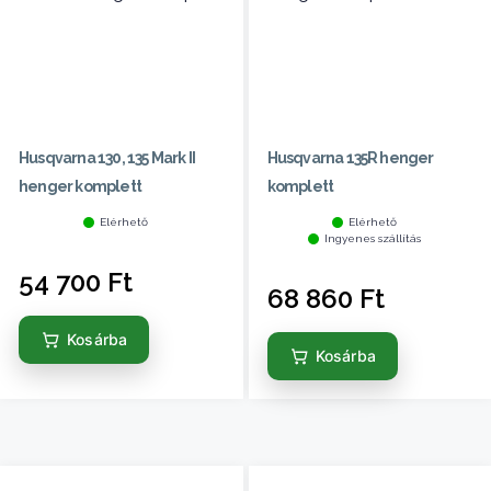
Husqvarna 130, 135 Mark II
Husqvarna 135R henger
henger komplett
komplett
Elérhető
Elérhető
Ingyenes szállítás
54 700
Ft
68 860
Ft
Kosárba
Kosárba