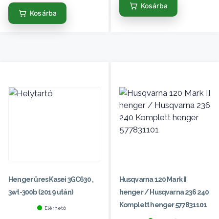
Kosárba
Kosárba
Henger üres Kasei 3GC630 ,
Husqvarna 120 Mark II
3wt-300b (2019 után)
henger / Husqvarna 236 240
Komplett henger 577831101
Elérhető