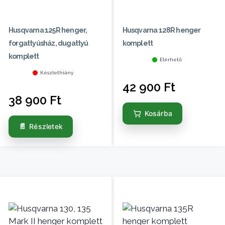
Husqvarna 125R henger,
Husqvarna 128R henger
forgattyúsház, dugattyú
komplett
komplett
Elérhető
Készlethiány
42 900
Ft
38 900
Ft
Kosárba
Részletek