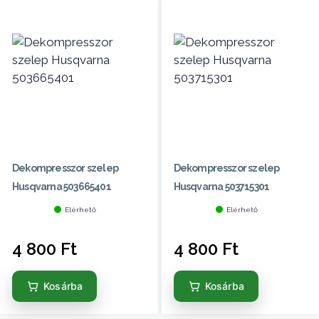
Dekompresszor szelep
Dekompresszor szelep
Husqvarna 503665401
Husqvarna 503715301
Elérhető
Elérhető
4 800
Ft
4 800
Ft
Kosárba
Kosárba