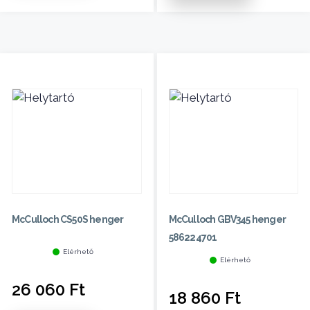
McCulloch CS50S henger
McCulloch GBV345 henger
586224701
Elérhető
Elérhető
26 060
Ft
18 860
Ft