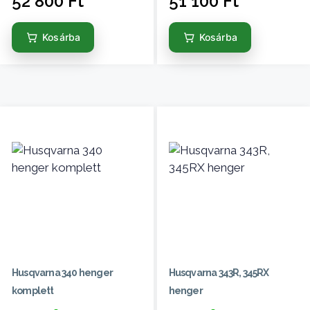
52 800
Ft
51 100
Ft
Kosárba
Kosárba
Husqvarna 340 henger
Husqvarna 343R, 345RX
komplett
henger