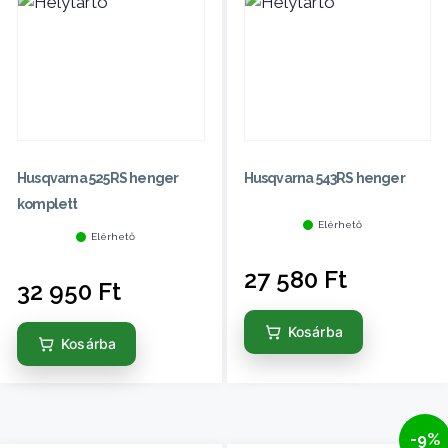
Husqvarna 525RS henger
Husqvarna 543RS henger
komplett
Elérhető
Elérhető
27 580
Ft
32 950
Ft
Kosárba
Kosárba
-9%