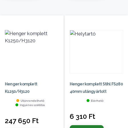
Henger komplett
Henger komplett Stihl FS280
K1250/H3120
40mm utángyártott
Utánrendelhető
Elérhető
Ingyenes szállítás
6 310
Ft
247 650
Ft