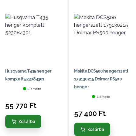
Husqvarna T435 henger
Makita DCS500 hengerszett
komplett 523084301
179130215 Dolmar PS500
henger
Elérhető
Elérhető
55 770
Ft
57 400
Ft
Kosárba
Kosárba