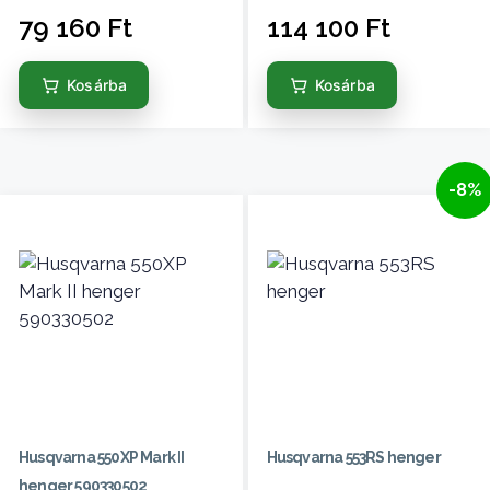
79 160
Ft
114 100
Ft
Kosárba
Kosárba
-8%
Husqvarna 550XP Mark II
Husqvarna 553RS henger
henger 590330502