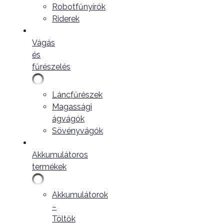
Robotfűnyírók
Riderek
Vágás
és
fűrészelés
Láncfűrészek
Magassági
ágvágók
Sövényvágók
Akkumulátoros
termékek
Akkumulátorok
–
Töltők