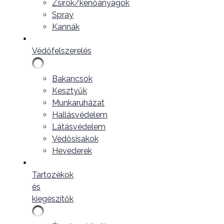
Zsírok/kenőanyagok
Spray
Kannák
Védőfelszerelés
Bakancsok
Kesztyűk
Munkaruházat
Hallásvédelem
Látásvédelem
Védősisakok
Hevederek
Tartozékok
és
kiegészítők