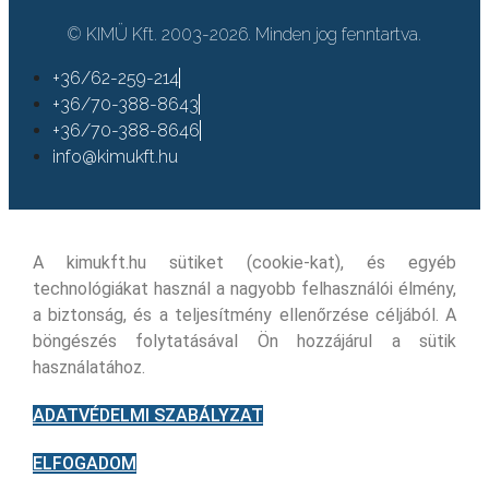
© KIMÜ Kft. 2003-2026. Minden jog fenntartva.
+36/62-259-214
+36/70-388-8643
+36/70-388-8646
info@kimukft.hu
A kimukft.hu sütiket (cookie-kat), és egyéb
technológiákat használ a nagyobb felhasználói élmény,
a biztonság, és a teljesítmény ellenőrzése céljából. A
böngészés folytatásával Ön hozzájárul a sütik
használatához.
ADATVÉDELMI SZABÁLYZAT
ELFOGADOM