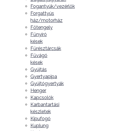
Fogantyúk/vezérlők
Forgattyús
ház/motorház
Főtengely
Fűnyíró
kések
Fűrésztárcsák
Fűvágó
kések
Gyújtás
Gyertyapipa
Gyújtógyertyák
Henger
Kapcsolók
Karbantartási
készletek
Kipufogó
Kuplung