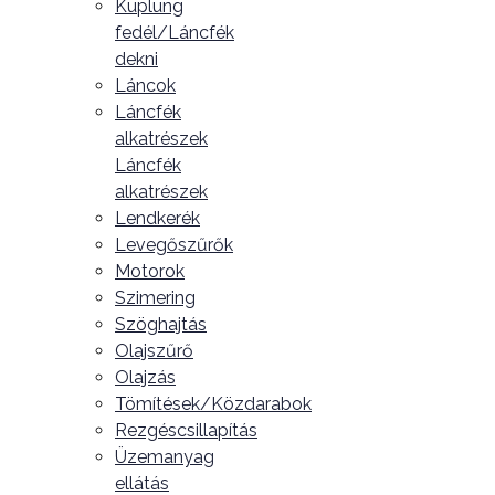
Kuplung
fedél/Láncfék
dekni
Láncok
Láncfék
alkatrészek
Láncfék
alkatrészek
Lendkerék
Levegőszűrők
Motorok
Szimering
Szöghajtás
Olajszűrő
Olajzás
Tömítések/Közdarabok
Rezgéscsillapítás
Üzemanyag
ellátás