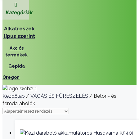
Kategóriák
Alkatrészek
típus szerint
Akciós
termékek
Gepida
Oregon
Kezdőlap
/
VÁGÁS ÉS FŰRÉSZELÉS
/ Beton- és
fémdarabolók