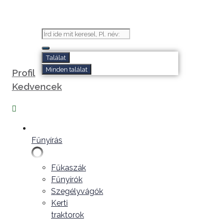
Kilépés
a
tartalomba
Search
...
Találat
Minden találat
Profil
Kedvencek
Fűnyírás
Fűkaszák
Fűnyírók
Szegélyvágók
Kerti
traktorok