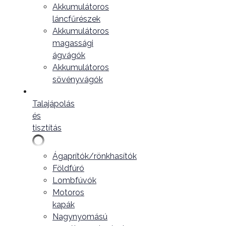
Akkumulátoros
láncfűrészek
Akkumulátoros
magassági
ágvágók
Akkumulátoros
sövényvágók
Talajápolás
és
tisztítás
Ágaprítók/rönkhasítók
Földfúró
Lombfúvók
Motoros
kapák
Nagynyomású