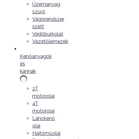
Üzemanyag
szűrő
Vágórendszer
szett
Védőburkolat
Vezetőlemezek
Kenőanyagok
és
kannák
2T
motorolaj
4T
motorolaj
Lánckenő
olaj
Hajtóműolaj