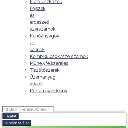
Élezőeszközök
Fejszék
és
erdészeti
szerszámok
Kenőanyagok
és
kannák
Kombikulcsok/szerszámok
Műhelyfelszerelés
Tisztítószerek
Üzemanyag
adalék
Reklámajándékok
Search
...
Találat
Minden találat