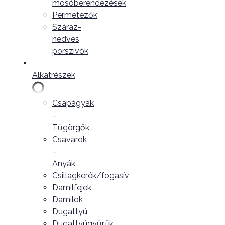
mosóberendezések
Permetezők
Száraz-
nedves
porszívók
Alkatrészek
Csapágyak
–
Tűgörgők
Csavarok
–
Anyák
Csillagkerék/fogasív
Damilfejek
Damilok
Dugattyú
Dugattyúgyűrűk