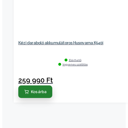
Kézi daraboló akkumulátoros Husqvarna K540i
Elérhető
Ingyenes szállítás
259 990
Ft
Kosárba