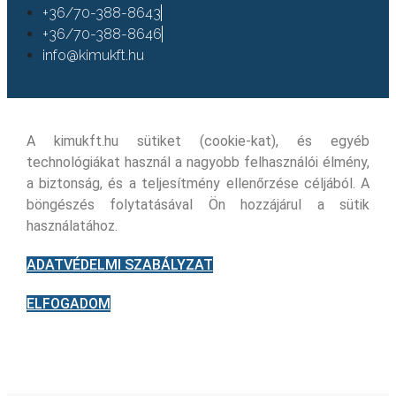
+36/70-388-8643
+36/70-388-8646
info@kimukft.hu
A kimukft.hu sütiket (cookie-kat), és egyéb
technológiákat használ a nagyobb felhasználói élmény,
a biztonság, és a teljesítmény ellenőrzése céljából. A
böngészés folytatásával Ön hozzájárul a sütik
használatához.
ADATVÉDELMI SZABÁLYZAT
ELFOGADOM