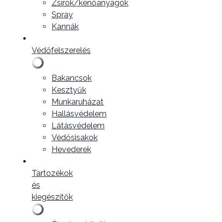
Zsírok/kenőanyagok
Spray
Kannák
Védőfelszerelés
Bakancsok
Kesztyűk
Munkaruházat
Hallásvédelem
Látásvédelem
Védősisakok
Hevederek
Tartozékok
és
kiegészítők