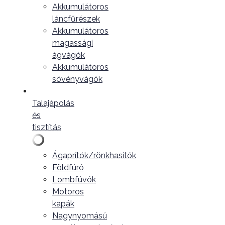
Akkumulátoros
láncfűrészek
Akkumulátoros
magassági
ágvágók
Akkumulátoros
sövényvágók
Talajápolás
és
tisztítás
Ágaprítók/rönkhasítók
Földfúró
Lombfúvók
Motoros
kapák
Nagynyomású