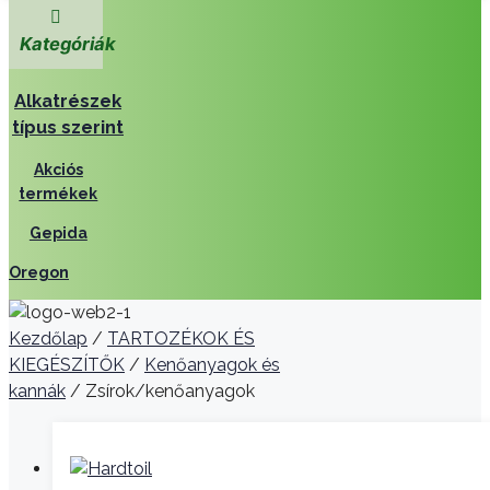
Kategóriák
Alkatrészek
típus szerint
Akciós
termékek
Gepida
Oregon
Kezdőlap
/
TARTOZÉKOK ÉS
KIEGÉSZÍTŐK
/
Kenőanyagok és
kannák
/ Zsírok/kenőanyagok