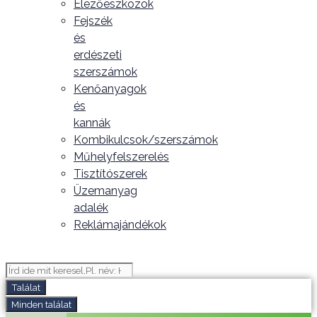
Élezőeszközök
Fejszék
és
erdészeti
szerszámok
Kenőanyagok
és
kannák
Kombikulcsok/szerszámok
Műhelyfelszerelés
Tisztítószerek
Üzemanyag
adalék
Reklámajándékok
Search
...
Találat
Minden találat