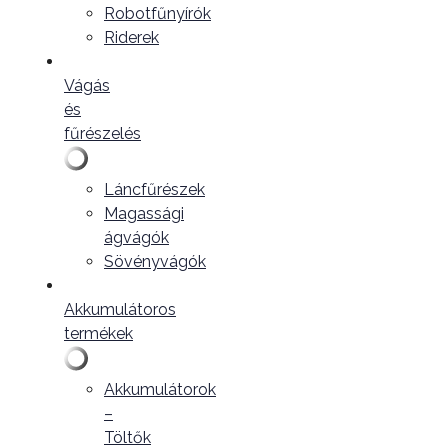
Robotfűnyírók
Riderek
Vágás
és
fűrészelés
Láncfűrészek
Magassági
ágvágók
Sövényvágók
Akkumulátoros
termékek
Akkumulátorok
–
Töltők