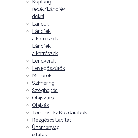
Kuplung
fedél/Láncfék
dekni
Láncok
Láncfék
alkatrészek
Láncfék
alkatrészek
Lendkerék
Levegőszűrők
Motorok
Szimering
Szöghajtás
Olajszűrő
Olajzás
Tömítések/Közdarabok
Rezgéscsillapítás
Üzemanyag
ellátás