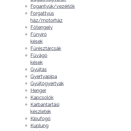
Fogantyúk/vezérlők
Forgattyús
ház/motorház
Főtengely
Fűnyíró
kések
Fűrésztárcsák
Fűvágó
kések
Gyújtás
Gyertyapipa
Gyújtógyertyák
Henger
Kapcsolók
Karbantartási
készletek
Kipufogó
Kuplung