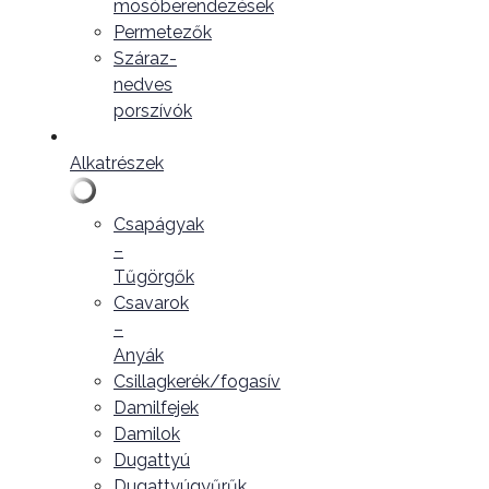
mosóberendezések
Permetezők
Száraz-
nedves
porszívók
Alkatrészek
Csapágyak
–
Tűgörgők
Csavarok
–
Anyák
Csillagkerék/fogasív
Damilfejek
Damilok
Dugattyú
Dugattyúgyűrűk