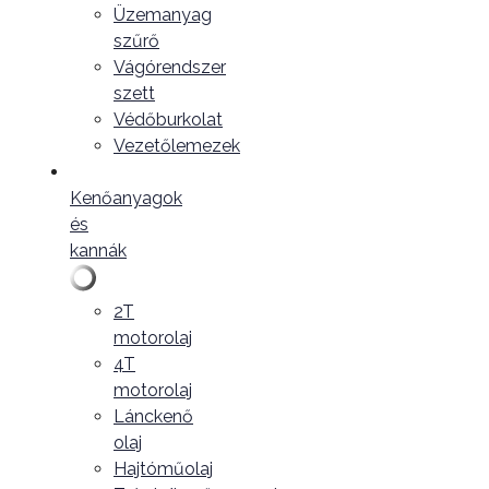
Üzemanyag
szűrő
Vágórendszer
szett
Védőburkolat
Vezetőlemezek
Kenőanyagok
és
kannák
2T
motorolaj
4T
motorolaj
Lánckenő
olaj
Hajtóműolaj