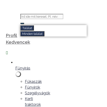
Kilépés
a
tartalomba
Search
...
Találat
Minden találat
Profil
Kedvencek
Fűnyírás
Fűkaszák
Fűnyírók
Szegélyvágók
Kerti
traktorok