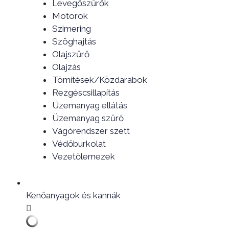
Levegőszűrők
Motorok
Szimering
Szöghajtás
Olajszűrő
Olajzás
Tömítések/Közdarabok
Rezgéscsillapítás
Üzemanyag ellátás
Üzemanyag szűrő
Vágórendszer szett
Védőburkolat
Vezetőlemezek
Kenőanyagok és kannák