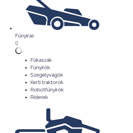
Fűnyírás
Fűkaszák
Fűnyírók
Szegélyvágók
Kerti traktorok
Robotfűnyírók
Riderek