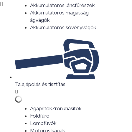
Akkumulátoros láncfűrészek
Akkumulátoros magassági
ágvágók
Akkumulátoros sövényvágók
Talajápolás és tisztítás
Ágaprítók/rönkhasítók
Földfúró
Lombfúvók
Motoros kapák