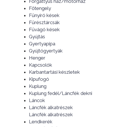
Forgattyús ház/motorház
Főtengely
Fűnyíró kések
Fűrésztárcsák
Fűvágó kések
Gyújtás
Gyertyapipa
Gyújtógyertyák
Henger
Kapcsolók
Karbantartási készletek
Kipufogó
Kuplung
Kuplung fedél/Láncfék dekni
Láncok
Láncfék alkatrészek
Láncfék alkatrészek
Lendkerék