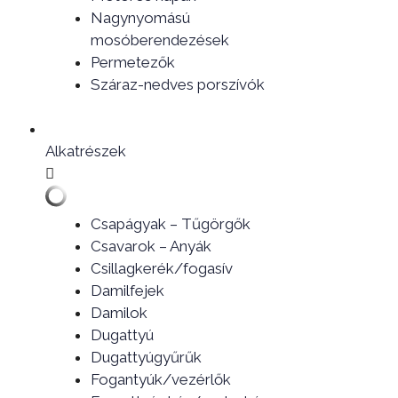
Nagynyomású
mosóberendezések
Permetezők
Száraz-nedves porszívók
Alkatrészek
Csapágyak – Tűgörgők
Csavarok – Anyák
Csillagkerék/fogasív
Damilfejek
Damilok
Dugattyú
Dugattyúgyűrűk
Fogantyúk/vezérlők