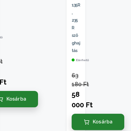
135R
,
235
R
szö
tő
ghaj
tás
t
Elérhető
63
Ft
180
Ft
58
Kosárba
000
Ft
Kosárba