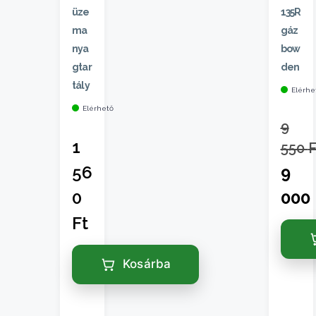
üze
135R
ma
gáz
nya
bow
gtar
den
tály
Elérhe
Elérhető
9
1
550
F
56
9
0
000
Ft
Kosárba