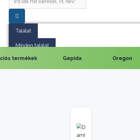
Találat
Minden találat
ciós termékek
Gepida
Oregon