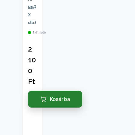
535R
X
stb.)
Elérhető
2
10
0
Ft
Kosárba