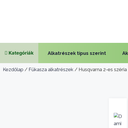
Kategóriák
Alkatrészek típus szerint
Ak
Kezdőlap
/
Fűkasza alkatrészek
/ Husqvarna 2-es széria