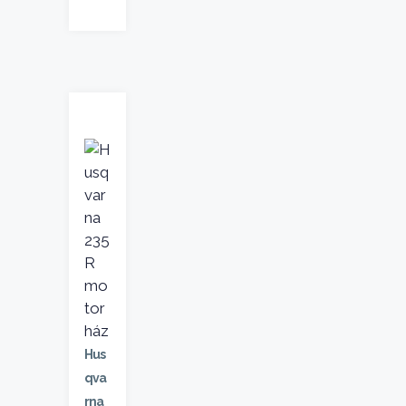
Hus
qva
rna