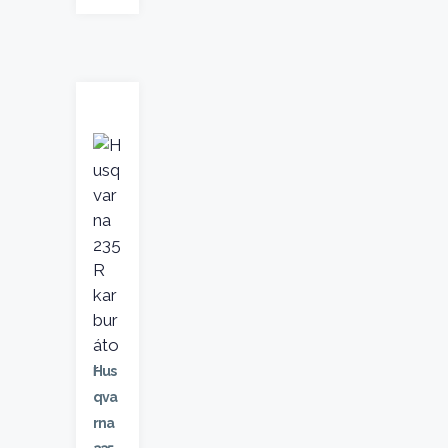
Hus
qva
rna