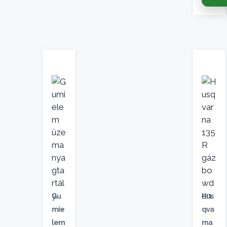
Gu
Hus
mie
qva
lem
rna