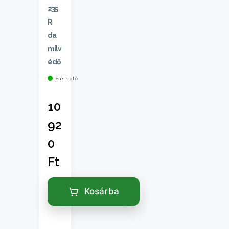
235
R
da
milv
édő
Elérhető
10
92
0
Ft
Kosárba