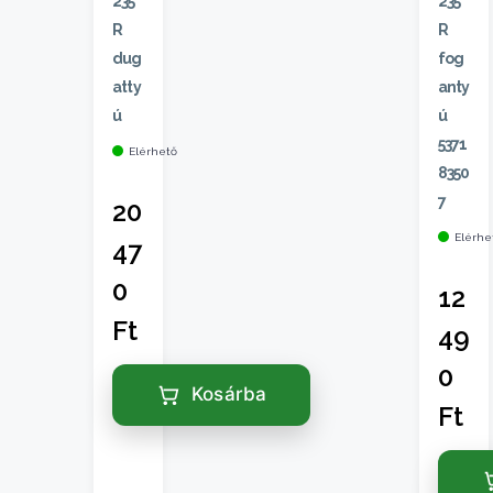
235
235
R
R
dug
fog
atty
anty
ú
ú
5371
Elérhető
8350
7
20
Elérhe
47
0
12
Ft
49
0
Kosárba
Ft