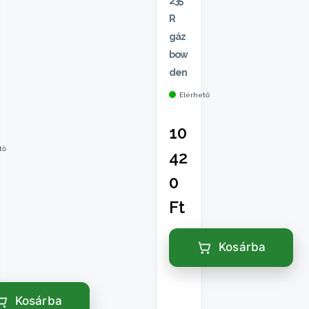
235
R
gáz
bow
den
Elérhető
10
tő
42
0
Ft
Kosárba
Kosárba