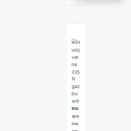
Hus
qva
rna