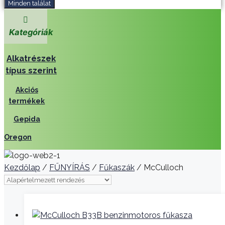
Minden találat
Kategóriák
Alkatrészek
típus szerint
Akciós
termékek
Gepida
Oregon
Kezdőlap
/
FŰNYÍRÁS
/
Fűkaszák
/ McCulloch