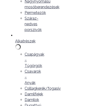
Nagynyomású
mosóberendezések
Permetezők
Száraz-
nedves
porszívók
Alkatrészek
Csapágyak
–
Tűgörgők
Csavarok
–
Anyák
Csillagkerék/fogasív
Damilfejek
Damilok
Dugattyú