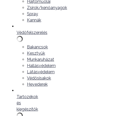
Hajtóműolaj
Zsírok/kenőanyagok
Spray
Kannák
Védőfelszerelés
Bakancsok
Kesztyűk
Munkaruházat
Hallásvédelem
Látásvédelem
Védősisakok
Hevederek
Tartozékok
és
kiegészítők