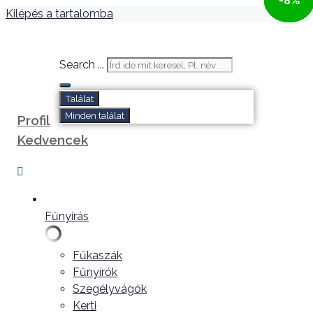
-9%
-8%
-3%
Kilépés a tartalomba
Search ...
Találat
Minden találat
Profil
Kedvencek
Fűnyírás
Fűkaszák
Fűnyírók
Szegélyvágók
Kerti