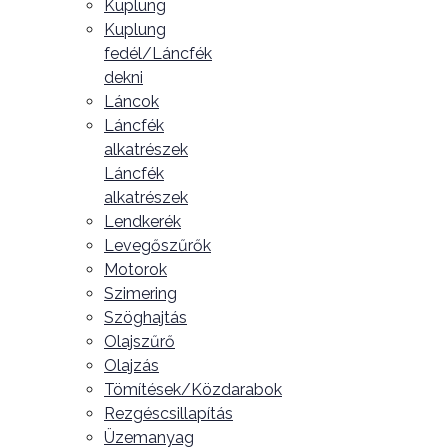
Kuplung
Kuplung
fedél/Láncfék
dekni
Láncok
Láncfék
alkatrészek
Láncfék
alkatrészek
Lendkerék
Levegőszűrők
Motorok
Szimering
Szöghajtás
Olajszűrő
Olajzás
Tömítések/Közdarabok
Rezgéscsillapítás
Üzemanyag