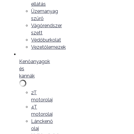
ellátás
Üzemanyag
szűrő
Vágórendszer
szett
Védőburkolat
Vezetőlemezek
Kenőanyagok
és
kannák
2T
motorolaj
4T
motorolaj
Lánckenő
olaj