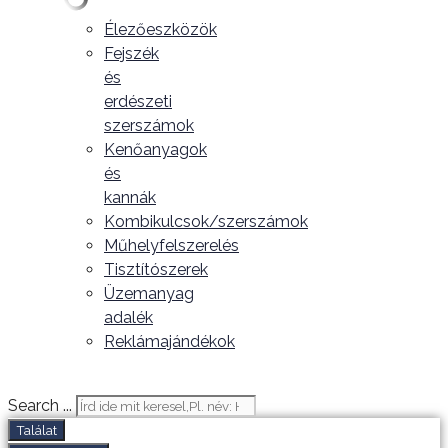
Élezőeszközök
Fejszék
és
erdészeti
szerszámok
Kenőanyagok
és
kannák
Kombikulcsok/szerszámok
Műhelyfelszerelés
Tisztítószerek
Üzemanyag
adalék
Reklámajándékok
Search ...
Találat