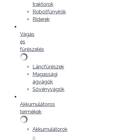
traktorok
Robotfűnyírók
Riderek
Vágás
és
fűrészelés
Láncfűrészek
Magassági
ágvágók
Sövényvágók
Akkumulátoros
termékek
Akkumulátorok
–