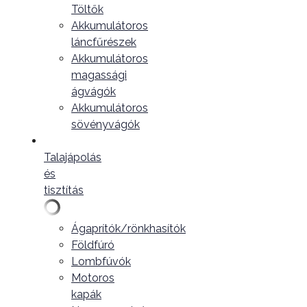
Töltők
Akkumulátoros
láncfűrészek
Akkumulátoros
magassági
ágvágók
Akkumulátoros
sövényvágók
Talajápolás
és
tisztítás
Ágaprítók/rönkhasítók
Földfúró
Lombfúvók
Motoros
kapák