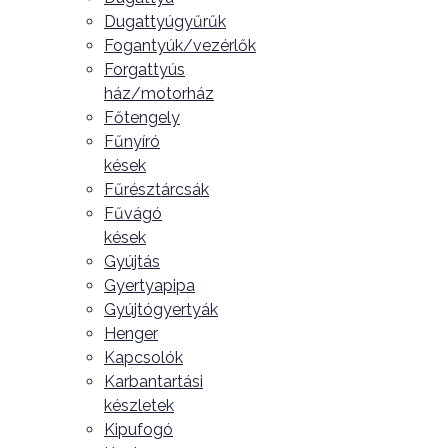
Dugattyúgyűrűk
Fogantyúk/vezérlők
Forgattyús
ház/motorház
Főtengely
Fűnyíró
kések
Fűrésztárcsák
Fűvágó
kések
Gyújtás
Gyertyapipa
Gyújtógyertyák
Henger
Kapcsolók
Karbantartási
készletek
Kipufogó