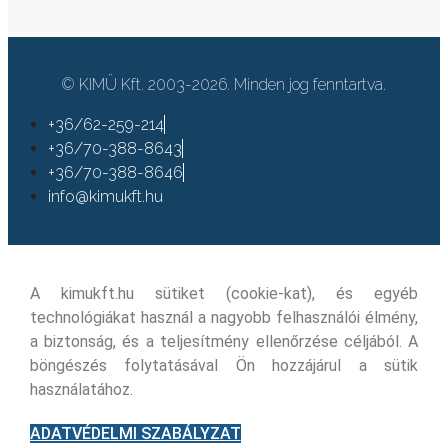
© KIMÜ Kft. 2003-2026. Minden jog fenntartva.
+36/62-259-214
+36/70-388-8643
+36/70-388-8646
info@kimukft.hu
A kimukft.hu sütiket (cookie-kat), és egyéb
technológiákat használ a nagyobb felhasználói élmény,
a biztonság, és a teljesítmény ellenőrzése céljából. A
böngészés folytatásával Ön hozzájárul a sütik
használatához.
ADATVÉDELMI SZABÁLYZAT