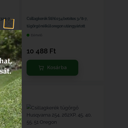
 325-7,
Csillagkerék Stihl 034 betétes 3/8-7,
tűgörgő nélkül oregon utángyártott
Elérhető
10 488
Ft
Kosárba