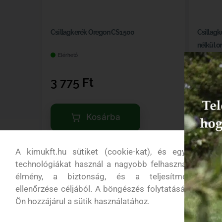
Csillagkerék Oregon CS1500
Csillagk
nélkül o
Elérhető
Készlet
3 775
Ft
5 3
Kosárba
A kimukft.hu sütiket (cookie-kat), és egyéb
technológiákat használ a nagyobb felhasználói
élmény, a biztonság, és a teljesítmény
ellenőrzése céljából. A böngészés folytatásával
Ön hozzájárul a sütik használatához.