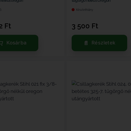
nélkül oregon
tűgörgő nélkül Oregon
ő
Készlethiány
02
Ft
3 500
Ft
Kosárba
Részletek