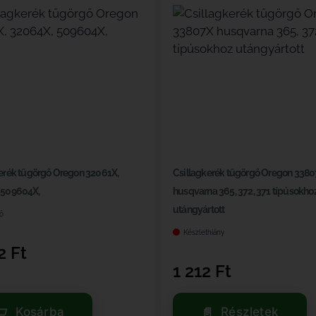
erék tűgörgő Oregon 32061X,
Csillagkerék tűgörgő Oregon 338
 509604X,
husqvarna 365, 372, 371 típúsokho
utángyártott
ő
Készlethiány
92
Ft
1 212
Ft
Kosárba
Részletek