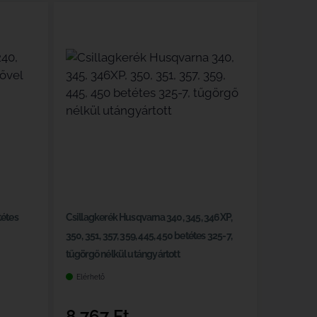
tétes
Csillagkerék Husqvarna 340, 345, 346XP,
350, 351, 357, 359, 445, 450 betétes 325-7,
tűgörgő nélkül utángyártott
Elérhető
8 767
Ft