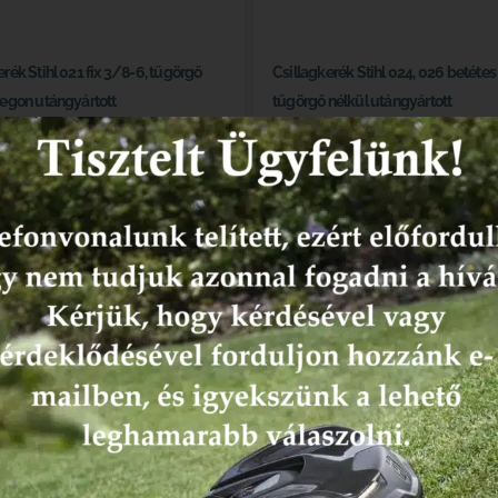
erék Stihl 021 fix 3/8-6, tűgörgő
Csillagkerék Stihl 024, 026 betétes
regon utángyártott
tűgörgő nélkül utángyártott
hiány
Készlethiány
48
Ft
9 532
Ft
Részletek
Részletek