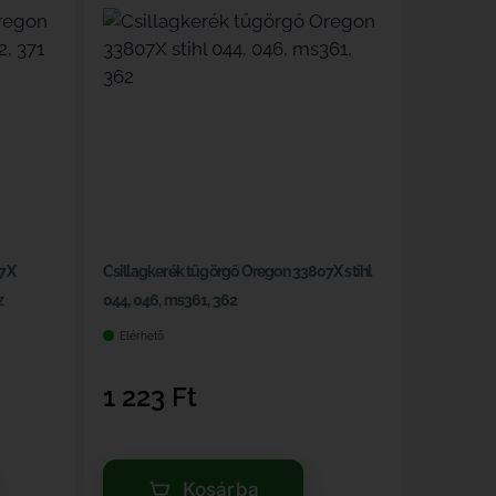
07X
Csillagkerék tűgörgő Oregon 33807X stihl
z
044, 046, ms361, 362
Elérhető
1 223
Ft
Kosárba