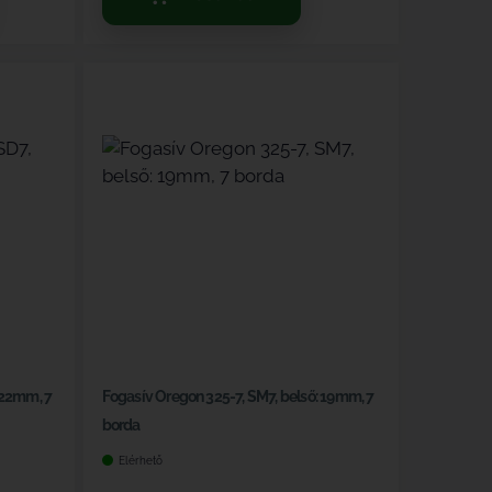
 22mm, 7
Fogasív Oregon 325-7, SM7, belső: 19mm, 7
borda
Elérhető