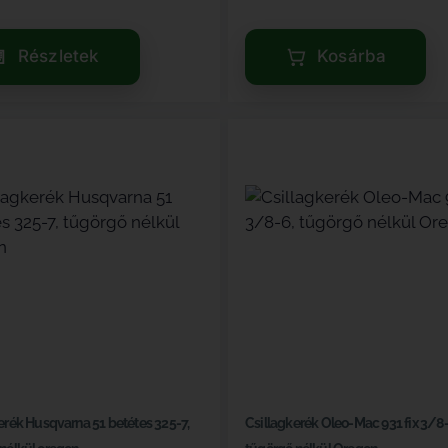
Részletek
Kosárba
erék Husqvarna 51 betétes 325-7,
Csillagkerék Oleo-Mac 931 fix 3/8-