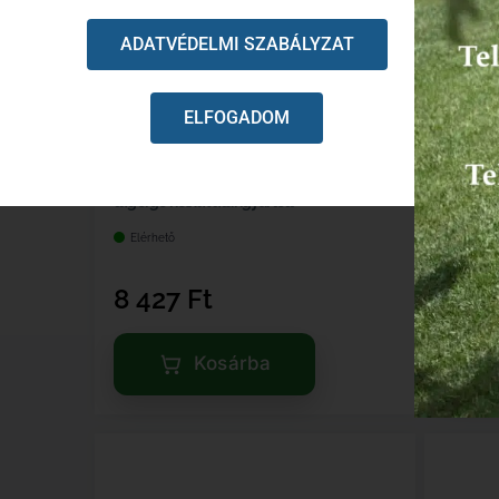
ADATVÉDELMI SZABÁLYZAT
ELFOGADOM
Csillagkerék Stihl 044, 046 betétes 3/8-7,
Csillagke
tűgörgő nélkül utángyártott
nélkül 
Elérhető
Elérhet
8 427
Ft
5 5
Kosárba