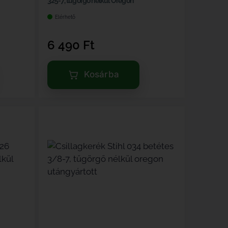
325-7, tűgörgő nélkül Oregon
Elérhető
6 490
Ft
Kosárba