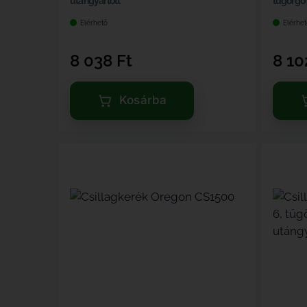
utángyártott
tűgörgő 
Elérhető
Elérhet
8 038
Ft
8 1
Kosárba