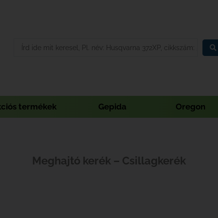
kciós termékek
Gepida
Oregon
Meghajtó kerék – Csillagkerék