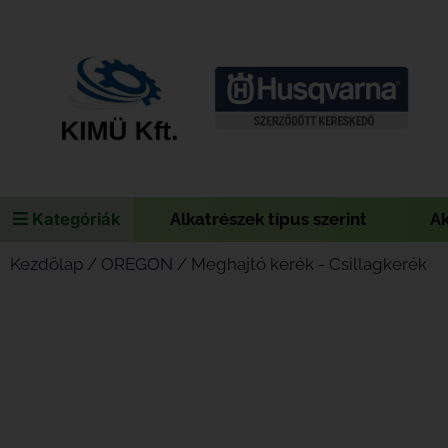
Kategóriák
Alkatrészek típus szerint
A
Kezdőlap
/
OREGON
/ Meghajtó kerék - Csillagkerék