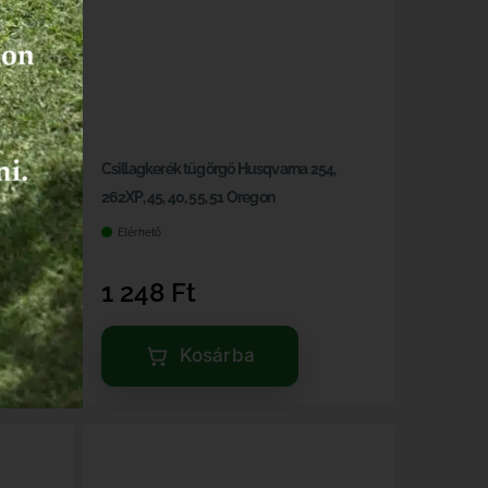
036
Csillagkerék tűgörgő Husqvarna 254,
262XP, 45, 40, 55, 51 Oregon
Elérhető
1 248
Ft
Kosárba