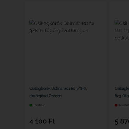
Csillagkerék Dolmar 101 fix 3/8-6,
Csillagke
tűgörgővel Oregon
fix 3/8-
Elérhető
Készlet
4 100
Ft
5 8