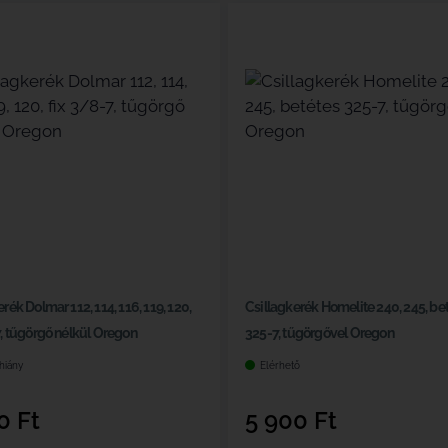
rék Dolmar 112, 114, 116, 119, 120,
Csillagkerék Homelite 240, 245, be
7, tűgörgő nélkül Oregon
325-7, tűgörgővel Oregon
hiány
Elérhető
70
Ft
5 900
Ft