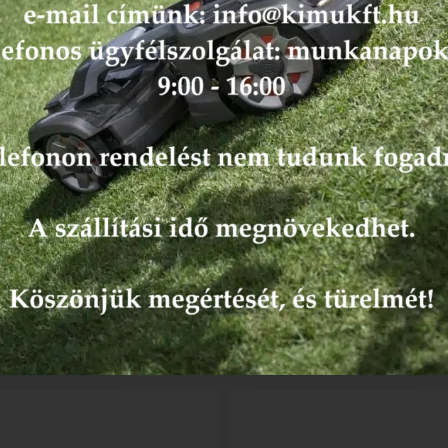
rék Stihl 41 fix 3/8-7, tűgörgő
Csillagkerék tűgörgő Husqvarna 
Oregon
oregon
ő
Elérhető
00
Ft
875
Ft
Kosárba
Kosárba