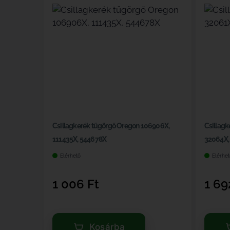
Csillagkerék tűgörgő Oregon 106906X,
Csillagk
111435X, 544678X
32064X,
Elérhető
Elérhet
1 006
Ft
1 6
Kosárba