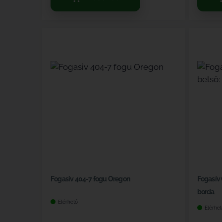
Fogasiv 404-7 fogu Oregon
Fogasív 
borda
Elérhető
Elérhet