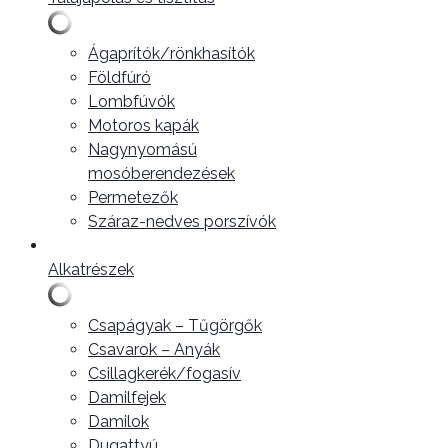
Ágaprítók/rönkhasítók
Földfúró
Lombfúvók
Motoros kapák
Nagynyomású
mosóberendezések
Permetezők
Száraz-nedves porszívók
Alkatrészek
Csapágyak – Tűgörgők
Csavarok – Anyák
Csillagkerék/fogasív
Damilfejek
Damilok
Dugattyú