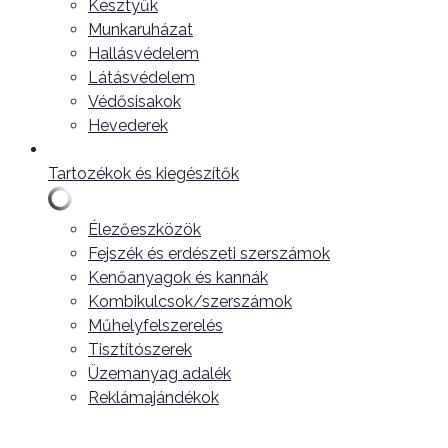
Kesztyűk
Munkaruházat
Hallásvédelem
Látásvédelem
Védősisakok
Hevederek
Tartozékok és kiegészítők
Élezőeszközök
Fejszék és erdészeti szerszámok
Kenőanyagok és kannák
Kombikulcsok/szerszámok
Műhelyfelszerelés
Tisztítószerek
Üzemanyag adalék
Reklámajándékok