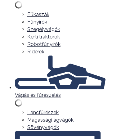
Fűkaszák
Fűnyírók
Szegélyvágók
Kerti traktorok
Robotfűnyírók
Riderek
Vágás és fűrészelés
Láncfűrészek
Magassági ágvágók
Sövényvágók