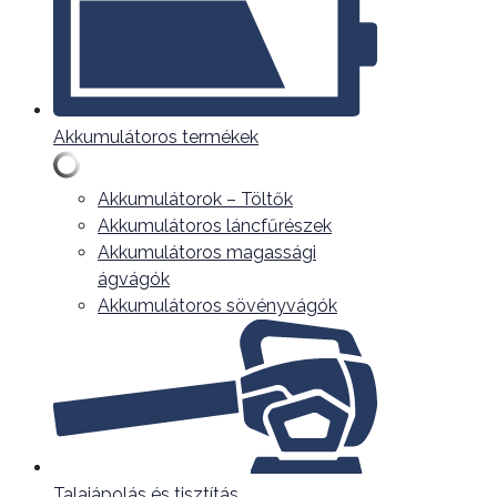
Akkumulátoros termékek
Akkumulátorok – Töltők
Akkumulátoros láncfűrészek
Akkumulátoros magassági
ágvágók
Akkumulátoros sövényvágók
Talajápolás és tisztítás