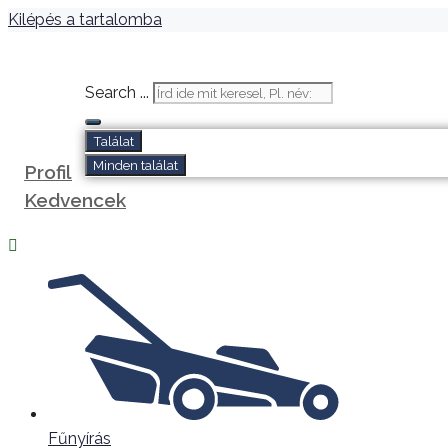
Kilépés a tartalomba
Search ...
Találat
Minden találat
Profil
Kedvencek
Fűnyírás