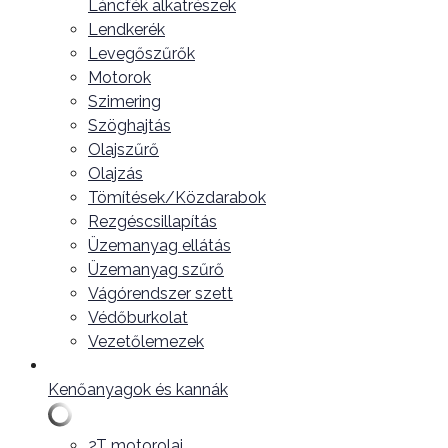
Láncfék alkatrészek
Lendkerék
Levegőszűrők
Motorok
Szimering
Szöghajtás
Olajszűrő
Olajzás
Tömítések/Közdarabok
Rezgéscsillapítás
Üzemanyag ellátás
Üzemanyag szűrő
Vágórendszer szett
Védőburkolat
Vezetőlemezek
Kenőanyagok és kannák
2T motorolaj