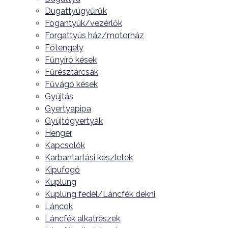
Dugattyúgyűrűk
Fogantyúk/vezérlők
Forgattyús ház/motorház
Főtengely
Fűnyíró kések
Fűrésztárcsák
Fűvágó kések
Gyújtás
Gyertyapipa
Gyújtógyertyák
Henger
Kapcsolók
Karbantartási készletek
Kipufogó
Kuplung
Kuplung fedél/Láncfék dekni
Láncok
Láncfék alkatrészek