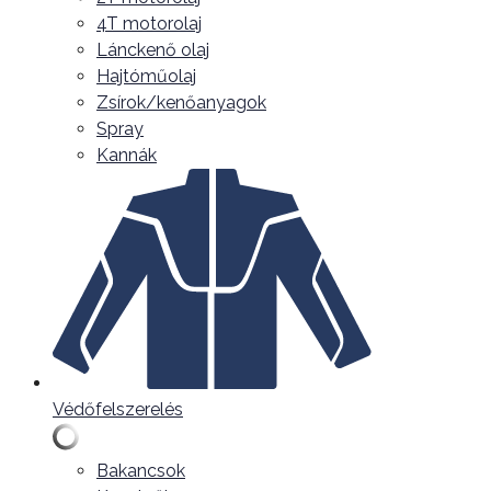
4T motorolaj
Lánckenő olaj
Hajtóműolaj
Zsírok/kenőanyagok
Spray
Kannák
Védőfelszerelés
Bakancsok