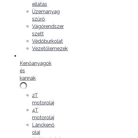
ellátás
Üzemanyag
szűrő
Vágórendszer
szett
Védőburkolat
Vezetőlemezek
Kenőanyagok
és
kannák
2T
motorolaj
4T
motorolaj
Lánckenő
olaj