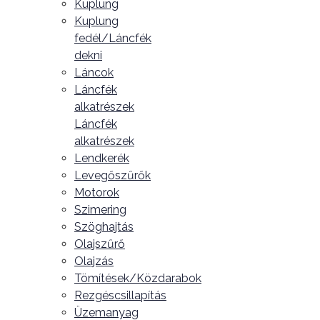
Kuplung
Kuplung
fedél/Láncfék
dekni
Láncok
Láncfék
alkatrészek
Láncfék
alkatrészek
Lendkerék
Levegőszűrők
Motorok
Szimering
Szöghajtás
Olajszűrő
Olajzás
Tömítések/Közdarabok
Rezgéscsillapítás
Üzemanyag