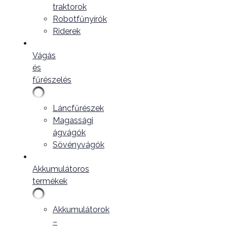
traktorok
Robotfűnyírók
Riderek
Vágás
és
fűrészelés
Láncfűrészek
Magassági
ágvágók
Sövényvágók
Akkumulátoros
termékek
Akkumulátorok
–