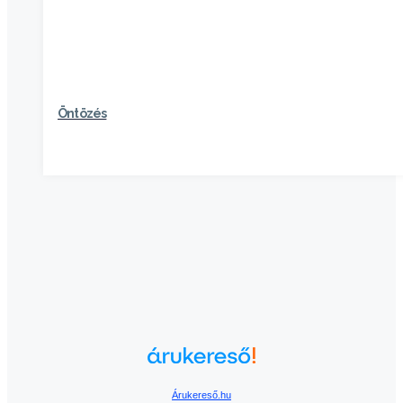
Öntözés
Árukereső.hu