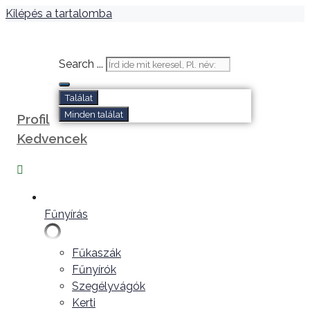
Kilépés a tartalomba
Search ...
Találat
Minden találat
Profil
Kedvencek
Fűnyírás
Fűkaszák
Fűnyírók
Szegélyvágók
Kerti