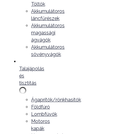
Töltők
Akkumulátoros
láncfűrészek
Akkumulátoros
magassági
ágvágók
Akkumulátoros
sövényvágók
Talajápolás
és
tisztítás
Ágaprítók/rönkhasítók
Földfúró
Lombfúvók
Motoros
kapák