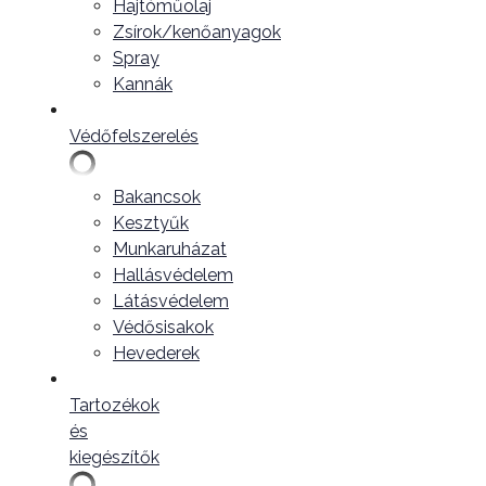
Hajtóműolaj
Zsírok/kenőanyagok
Spray
Kannák
Védőfelszerelés
Bakancsok
Kesztyűk
Munkaruházat
Hallásvédelem
Látásvédelem
Védősisakok
Hevederek
Tartozékok
és
kiegészítők