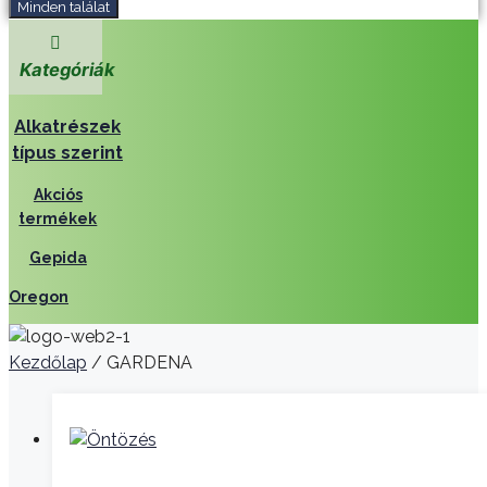
Minden találat
Kategóriák
Alkatrészek
típus szerint
Akciós
termékek
Gepida
Oregon
Kezdőlap
/ GARDENA