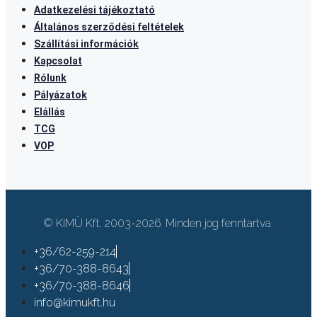
Adatkezelési tájékoztató
Általános szerződési feltételek
Szállítási információk
Kapcsolat
Rólunk
Pályázatok
Elállás
TCG
VOP
© KIMÜ Kft. 2003-2026. Minden jog fenntartva.
+36/62-259-214
+36/70-388-8643
+36/70-388-8646
info@kimukft.hu