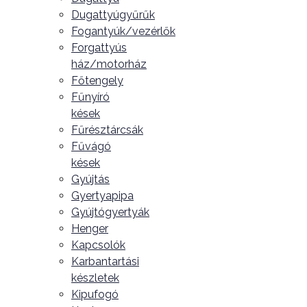
Dugattyúgyűrűk
Fogantyúk/vezérlők
Forgattyús
ház/motorház
Főtengely
Fűnyíró
kések
Fűrésztárcsák
Fűvágó
kések
Gyújtás
Gyertyapipa
Gyújtógyertyák
Henger
Kapcsolók
Karbantartási
készletek
Kipufogó