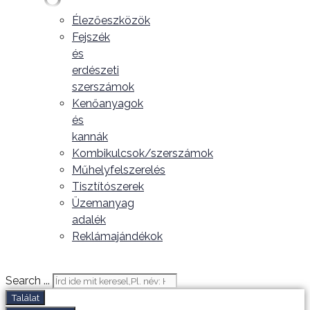
Élezőeszközök
Fejszék
és
erdészeti
szerszámok
Kenőanyagok
és
kannák
Kombikulcsok/szerszámok
Műhelyfelszerelés
Tisztítószerek
Üzemanyag
adalék
Reklámajándékok
Search ...
Találat