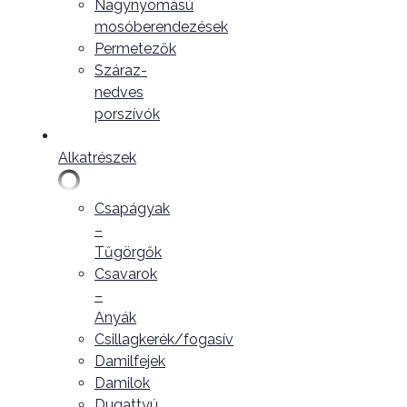
Nagynyomású
mosóberendezések
Permetezők
Száraz-
nedves
porszívók
Alkatrészek
Csapágyak
–
Tűgörgők
Csavarok
–
Anyák
Csillagkerék/fogasív
Damilfejek
Damilok
Dugattyú