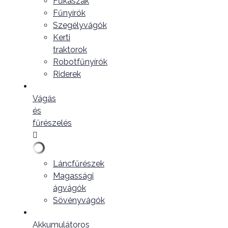
Fűkaszák
Fűnyírók
Szegélyvágók
Kerti
traktorok
Robotfűnyírók
Riderek
Vágás
és
fűrészelés
Láncfűrészek
Magassági
ágvágók
Sövényvágók
Akkumulátoros