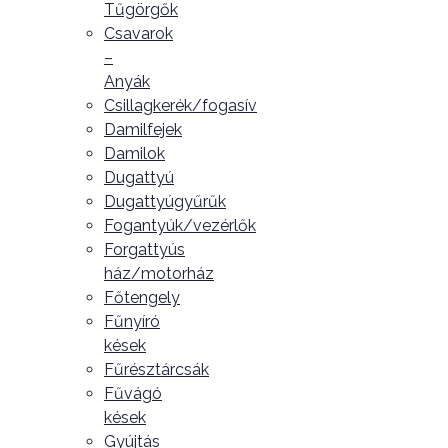
Tűgörgők
Csavarok
–
Anyák
Csillagkerék/fogasív
Damilfejek
Damilok
Dugattyú
Dugattyúgyűrűk
Fogantyúk/vezérlők
Forgattyús
ház/motorház
Főtengely
Fűnyíró
kések
Fűrésztárcsák
Fűvágó
kések
Gyújtás