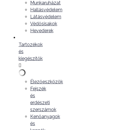
Munkaruházat
Hallásvédelem
Látásvédelem
Védősisakok
Hevederek
Tartozékok
és
kiegészítők
Élezőeszközök
Fejszék
és
erdészeti
szerszámok
Kenőanyagok
és