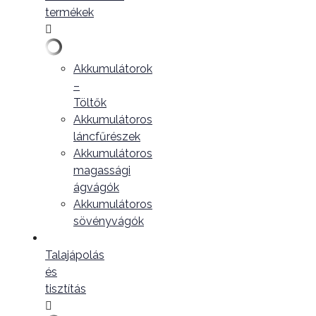
termékek
Akkumulátorok
–
Töltők
Akkumulátoros
láncfűrészek
Akkumulátoros
magassági
ágvágók
Akkumulátoros
sövényvágók
Talajápolás
és
tisztítás