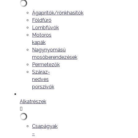
Ágaprítók/rönkhasítók
Földfúró
Lombfúvók
Motoros
kapák
Nagynyomású
mosóberendezések
Permetezők
Száraz-
nedves
porszívók
Alkatrészek
Csapágyak
–