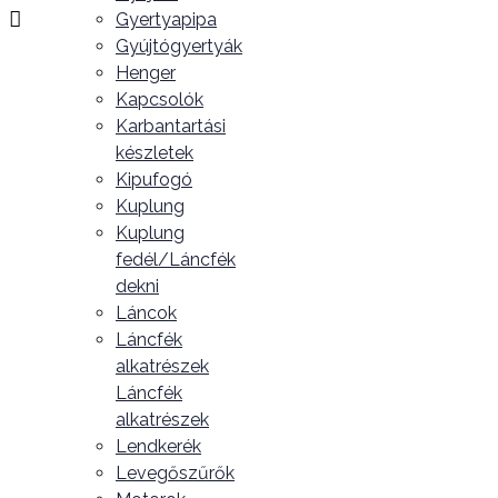
Gyertyapipa
Gyújtógyertyák
Henger
Kapcsolók
Karbantartási
készletek
Kipufogó
Kuplung
Kuplung
fedél/Láncfék
dekni
Láncok
Láncfék
alkatrészek
Láncfék
alkatrészek
Lendkerék
Levegőszűrők