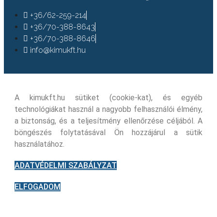
+36/62-259-214
+36/70-388-8643
+36/70-388-8646
info@kimukft.hu
A kimukft.hu sütiket (cookie-kat), és egyéb
technológiákat használ a nagyobb felhasználói élmény,
a biztonság, és a teljesítmény ellenőrzése céljából. A
böngészés folytatásával Ön hozzájárul a sütik
használatához.
ADATVÉDELMI SZABÁLYZAT
ELFOGADOM