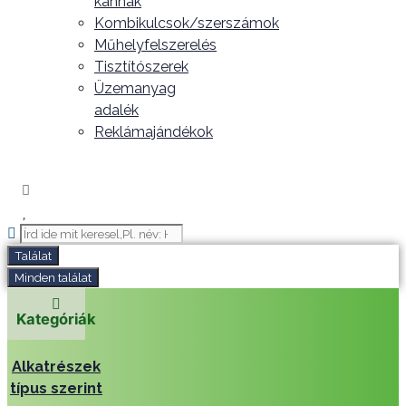
kannák
Kombikulcsok/szerszámok
Műhelyfelszerelés
Tisztítószerek
Üzemanyag
adalék
Reklámajándékok
Search
...
Találat
Minden találat
Kategóriák
Alkatrészek
típus szerint