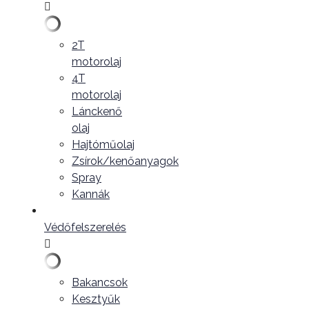
2T
motorolaj
4T
motorolaj
Lánckenő
olaj
Hajtóműolaj
Zsírok/kenőanyagok
Spray
Kannák
Védőfelszerelés
Bakancsok
Kesztyűk