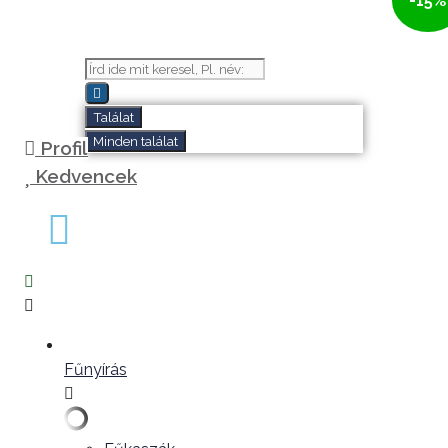
-15%
Kilépés
a
tartalomba
Search
...
Találat
Minden találat
Profil
Kedvencek
Fűnyírás