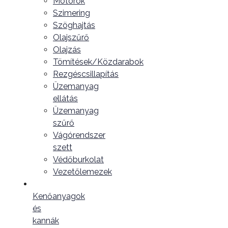
Motorok
Szimering
Szöghajtás
Olajszűrő
Olajzás
Tömítések/Közdarabok
Rezgéscsillapítás
Üzemanyag
ellátás
Üzemanyag
szűrő
Vágórendszer
szett
Védőburkolat
Vezetőlemezek
Kenőanyagok
és
kannák