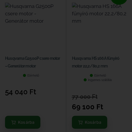
Husqvarna G2500P csere motor
Husqvarna HS 166A fűnyíró
– Generátor motor
motor 22,2/80,2 mm
Elérhető
Elérhető
Ingyenes szállítás
54 040
Ft
77 000
Ft
69 100
Ft
Kosárba
Kosárba