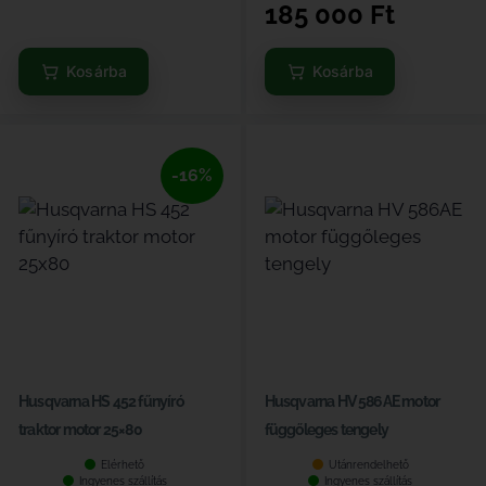
185 000
Ft
Kosárba
Kosárba
-16%
Husqvarna HS 452 fűnyíró
Husqvarna HV 586AE motor
traktor motor 25×80
függőleges tengely
Elérhető
Utánrendelhető
Ingyenes szállítás
Ingyenes szállítás