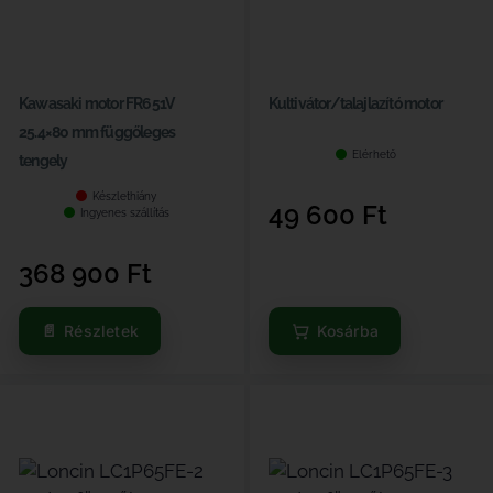
Kawasaki motor FR651V
Kultivátor/talajlazító motor
25.4×80 mm függőleges
Elérhető
tengely
Készlethiány
49 600
Ft
Ingyenes szállítás
368 900
Ft
Részletek
Kosárba