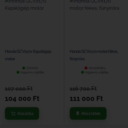
Honda GCVx170 Kapálógép
Honda GCVx170 motor fékes,
motor
fűnyíróra
Elérhető
Készlethiány
Ingyenes szállítás
Ingyenes szállítás
107 000
Ft
116 700
Ft
104 000
Ft
111 000
Ft
Kosárba
Részletek