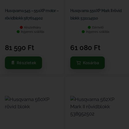
Husqvarna 545 – 550XP motor –
Husqvarna 550XP Mark II rövid
rövidblokk 587614902
blokk 531114510
Készlethiány
Elérhető
Ingyenes szállítás
Ingyenes szállítás
81 590
Ft
61 080
Ft
Részletek
Kosárba