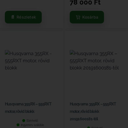
78 000
Ft
Részletek
Kosárba
Husqvarna 355RX – 555RXT
Husqvarna 355RX – 555RXT
motor, rövid blokk
motor, rövid blokk
20191600181-től
Elérhető
Ingyenes szállítás