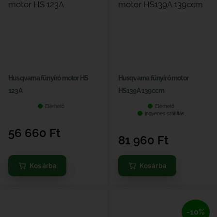
Husqvarna fűnyíró motor HS
Husqvarna fűnyíró motor
123A
HS139A 139ccm
Elérhető
Elérhető
Ingyenes szállítás
56 660
Ft
81 960
Ft
Kosárba
Kosárba
-10%