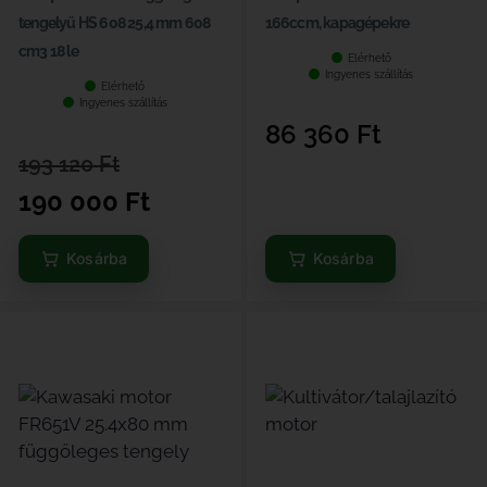
tengelyű HS 608 25,4 mm 608
166ccm, kapagépekre
cm3 18 le
Elérhető
Ingyenes szállítás
Elérhető
Ingyenes szállítás
86 360
Ft
193 120
Ft
190 000
Ft
Kosárba
Kosárba