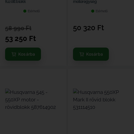
fűzött blokk
motoregység
Elérhető
Elérhető
50 320
Ft
58 990
Ft
53 250
Ft
Kosárba
Kosárba