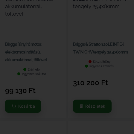
Birggs fűnyíró motor,
Briggs & Stratton 20LE INTEK
elektromos indítású,
TWIN OHV tengely 25.4x80mm
akkumulátorral, töltővel
Készlethiány
Ingyenes szállítás
Elérhető
Ingyenes szállítás
310 200
Ft
99 130
Ft
Kosárba
Részletek