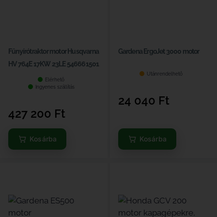
Fűnyírótraktor motor Husqvarna
Gardena ErgoJet 3000 motor
HV 764E 17KW 23LE 546661501
Utánrendelhető
Elérhető
Ingyenes szállítás
24 040
Ft
427 200
Ft
Kosárba
Kosárba