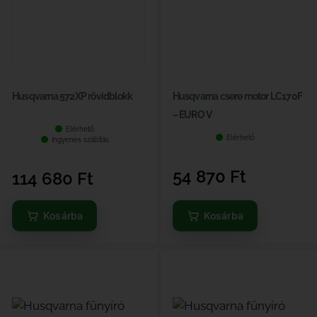
Husqvarna 572XP rövidblokk
Husqvarna csere motor LC170F
– EURO V
Elérhető
Elérhető
Ingyenes szállítás
54 870
Ft
114 680
Ft
Kosárba
Kosárba