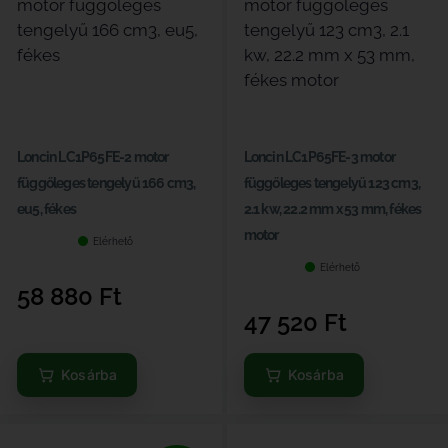
Loncin LC1P65FE-2 motor
Loncin LC1P65FE-3 motor
függőleges tengelyű 166 cm3,
függőleges tengelyű 123 cm3,
eu5, fékes
2.1 kw, 22.2 mm x 53 mm, fékes
motor
Elérhető
Elérhető
58 880
Ft
47 520
Ft
Kosárba
Kosárba