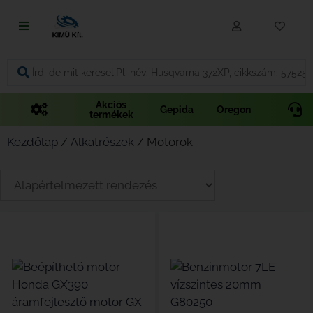
Fűnyírás
Vágás és fűrészelés
Akciós
Gepida
Oregon
termékek
Akkumulátoros termékek
Kezdőlap
/
Alkatrészek
/ Motorok
Talajápolás és tisztítás
Alkatrészek
Kenőanyagok és kannák
Védőfelszerelés
Tartozékok és kiegészítők