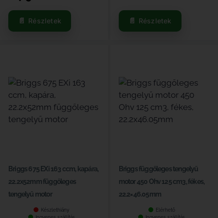
Részletek
Részletek
Briggs 675 EXi 163 ccm, kapára,
Briggs függőleges tengelyű
22.2x52mm függőleges
motor 450 Ohv 125 cm3, fékes,
tengelyű motor
22.2×46.05mm
Készlethiány
Elérhető
Ingyenes szállítás
Ingyenes szállítás