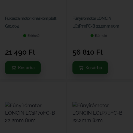
Fűkasza motor kínai komplett
Fűnyírómotor LONCIN
G81064
LC1P70FC-B 22,2mm 66m
Elérhető
Elérhető
21 490
Ft
56 810
Ft
Kosárba
Kosárba