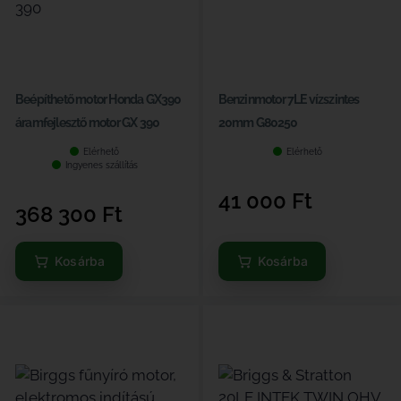
Beépíthető motor Honda GX390
Benzinmotor 7LE vízszintes
áramfejlesztő motor GX 390
20mm G80250
Elérhető
Elérhető
Ingyenes szállítás
41 000
Ft
368 300
Ft
Kosárba
Kosárba