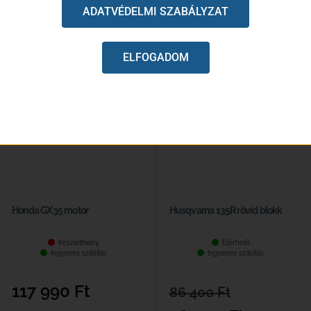
ADATVÉDELMI SZABÁLYZAT
ELFOGADOM
-10%
Honda GX35 motor
Husqvarna 135R rövid blokk
Készlethiány
Elérhető
Ingyenes szállítás
Ingyenes szállítás
117 990
Ft
86 400
Ft