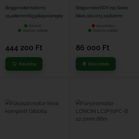
Briggs motor 656cm3
Briggs motor DOV 750 Series
25.4x80mm függőleges tengely
fékes, 160cm3, 25x62mm
Elérhető
Készlethiány
Ingyenes szállítás
Ingyenes szállítás
444 200
Ft
86 000
Ft
Kosárba
Részletek