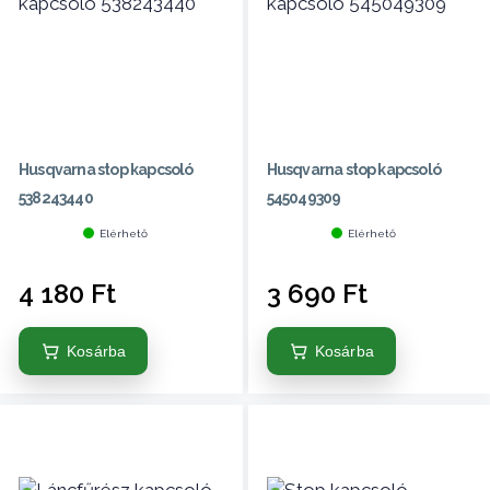
Husqvarna stop kapcsoló
Husqvarna stop kapcsoló
538243440
545049309
Elérhető
Elérhető
4 180
Ft
3 690
Ft
Kosárba
Kosárba