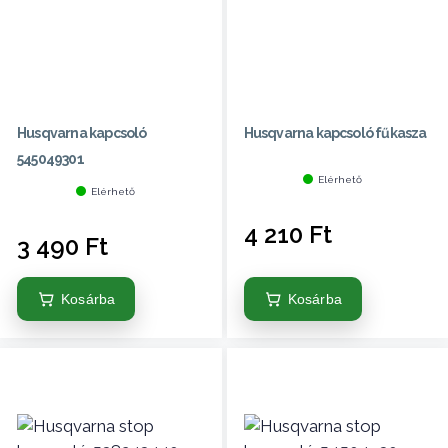
Husqvarna kapcsoló
Husqvarna kapcsoló fűkasza
545049301
Elérhető
Elérhető
4 210
Ft
3 490
Ft
Kosárba
Kosárba