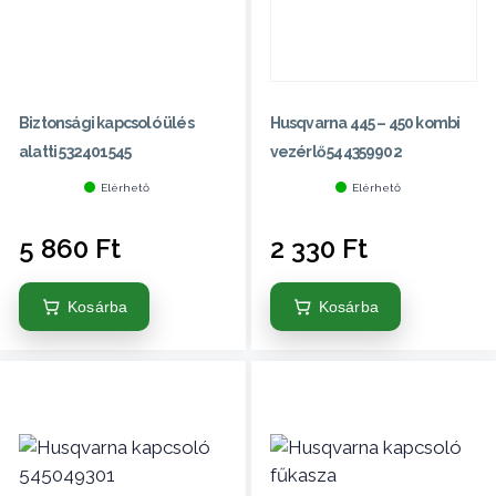
Biztonsági kapcsoló ülés
Husqvarna 445 – 450 kombi
alatti 532401545
vezérlő 544359902
Elérhető
Elérhető
5 860
Ft
2 330
Ft
Kosárba
Kosárba