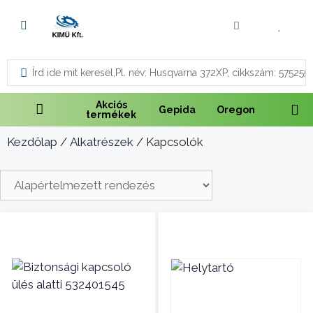
Fűnyírás
Vágás és fűrészelés
Akciós
Gepida
Oregon
termékek
Akkumulátoros termékek
Kezdőlap
/
Alkatrészek
/ Kapcsolók
Talajápolás és tisztítás
Alkatrészek
Kenőanyagok és kannák
Védőfelszerelés
Tartozékok és kiegészítők