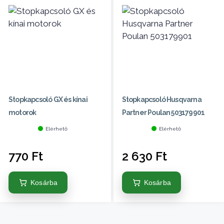
Stopkapcsoló GX és kínai
Stopkapcsoló Husqvarna
motorok
Partner Poulan 503179901
Elérhető
Elérhető
770
Ft
2 630
Ft
Kosárba
Kosárba