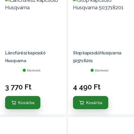
Láncfűrész kapcsoló
Stop kapcsoló Husqvarna
Husqvarna
503718201
Elérhető
Elérhető
3 770
Ft
4 490
Ft
Kosárba
Kosárba