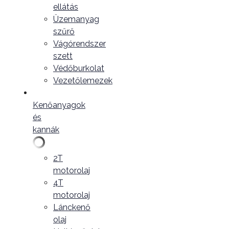
ellátás
Üzemanyag
szűrő
Vágórendszer
szett
Védőburkolat
Vezetőlemezek
Kenőanyagok
és
kannák
2T
motorolaj
4T
motorolaj
Lánckenő
olaj