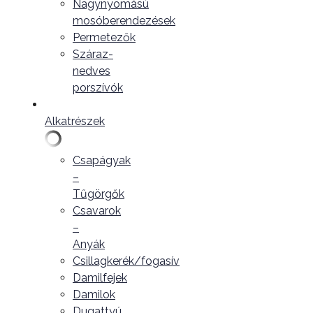
Nagynyomású
mosóberendezések
Permetezők
Száraz-
nedves
porszívók
Alkatrészek
Csapágyak
–
Tűgörgők
Csavarok
–
Anyák
Csillagkerék/fogasív
Damilfejek
Damilok
Dugattyú