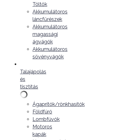
Töltők
Akkumulátoros
láncfűrészek
Akkumulátoros
magassági
ágvágók
Akkumulátoros
sövényvágók
Talajápolás
és
tisztítás
Ágaprítók/rönkhasítók
Földfúró
Lombfúvók
Motoros
kapák