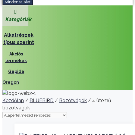
Minden találat
Kategóriák
Alkatrészek
típus szerint
Akciós
termékek
Gepida
Oregon
Kezdőlap
/
BLUEBIRD
/
Bozótvágók
/ 4 ütemű
bozótvágók