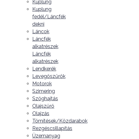
Kuplung
Kuplung
fedél/Láncfék
dekni
Láncok
Láncfék
alkatrészek
Láncfék
alkatrészek
Lendkerék
Levegőszűrők
Motorok
Szimering
Szöghajtás
Olajszűrő
Olajzás
Tömítések/Közdarabok
Rezgéscsillapítás
Üzemanyag