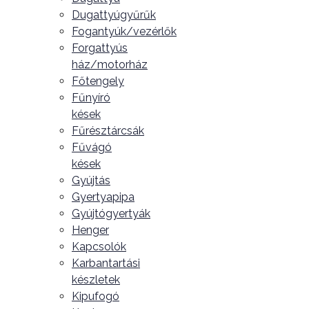
Dugattyúgyűrűk
Fogantyúk/vezérlők
Forgattyús
ház/motorház
Főtengely
Fűnyíró
kések
Fűrésztárcsák
Fűvágó
kések
Gyújtás
Gyertyapipa
Gyújtógyertyák
Henger
Kapcsolók
Karbantartási
készletek
Kipufogó