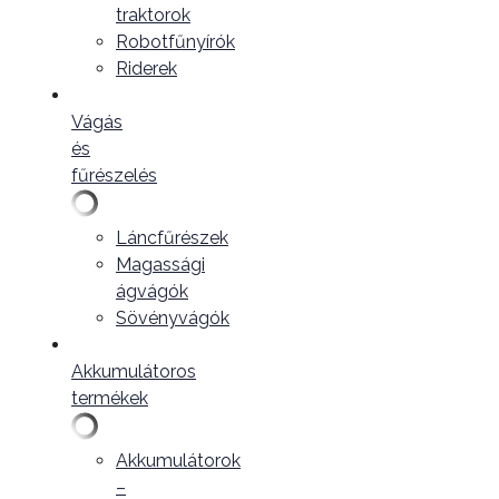
traktorok
Robotfűnyírók
Riderek
Vágás
és
fűrészelés
Láncfűrészek
Magassági
ágvágók
Sövényvágók
Akkumulátoros
termékek
Akkumulátorok
–