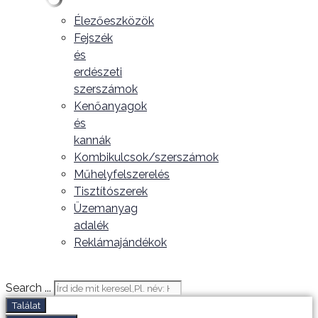
Élezőeszközök
Fejszék
és
erdészeti
szerszámok
Kenőanyagok
és
kannák
Kombikulcsok/szerszámok
Műhelyfelszerelés
Tisztítószerek
Üzemanyag
adalék
Reklámajándékok
Search ...
Találat