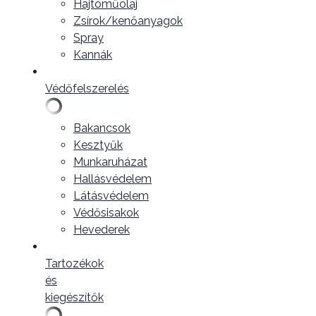
Hajtóműolaj
Zsírok/kenőanyagok
Spray
Kannák
Védőfelszerelés
Bakancsok
Kesztyűk
Munkaruházat
Hallásvédelem
Látásvédelem
Védősisakok
Hevederek
Tartozékok
és
kiegészítők