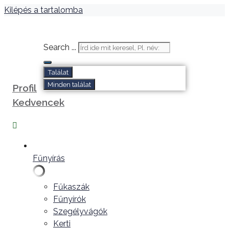
Kilépés a tartalomba
Search ...
Találat
Minden találat
Profil
Kedvencek
Fűnyírás
Fűkaszák
Fűnyírók
Szegélyvágók
Kerti