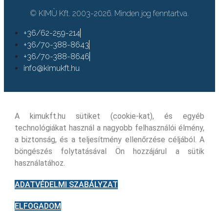
© KIMÜ Kft. 2003-2026. Minden jog fenntartva.
+36/62-259-214
+36/70-388-8643
+36/70-388-8646
info@kimukft.hu
A kimukft.hu sütiket (cookie-kat), és egyéb
technológiákat használ a nagyobb felhasználói élmény,
a biztonság, és a teljesítmény ellenőrzése céljából. A
böngészés folytatásával Ön hozzájárul a sütik
használatához.
ADATVÉDELMI SZABÁLYZAT
ELFOGADOM