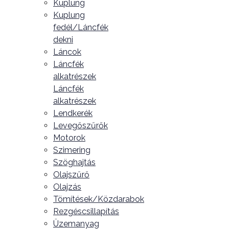
Kuplung
Kuplung
fedél/Láncfék
dekni
Láncok
Láncfék
alkatrészek
Láncfék
alkatrészek
Lendkerék
Levegőszűrők
Motorok
Szimering
Szöghajtás
Olajszűrő
Olajzás
Tömítések/Közdarabok
Rezgéscsillapítás
Üzemanyag