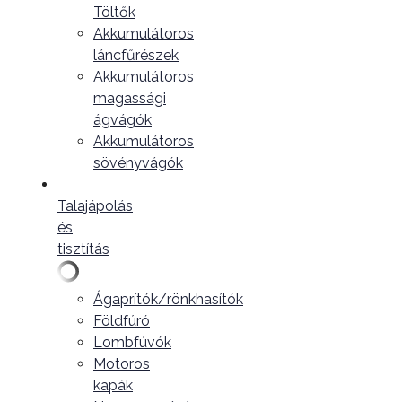
Töltők
Akkumulátoros
láncfűrészek
Akkumulátoros
magassági
ágvágók
Akkumulátoros
sövényvágók
Talajápolás
és
tisztítás
Ágaprítók/rönkhasítók
Földfúró
Lombfúvók
Motoros
kapák