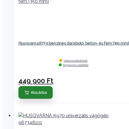
Husqvarna K770 benzines daraboló, beton- és fém (350 mm)
Utánrendelhető
Ingyenes szállítás
449 900
Ft
Kosárba