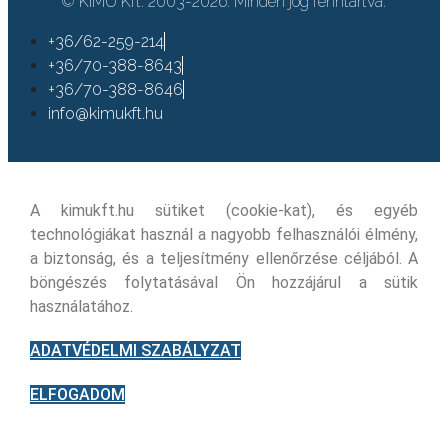
© KIMÜ Kft. 2003-2026. Minden jog fenntartva.
+36/62-259-214
+36/70-388-8643
+36/70-388-8646
info@kimukft.hu
A kimukft.hu sütiket (cookie-kat), és egyéb
technológiákat használ a nagyobb felhasználói élmény,
a biztonság, és a teljesítmény ellenőrzése céljából. A
böngészés folytatásával Ön hozzájárul a sütik
használatához.
ADATVÉDELMI SZABÁLYZAT
ELFOGADOM