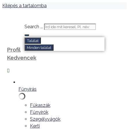
Kilépés a tartalomba
Search ...
Találat
Minden találat
Profil
Kedvencek
Fűnyírás
Fűkaszák
Fűnyírók
Szegélyvágók
Kerti