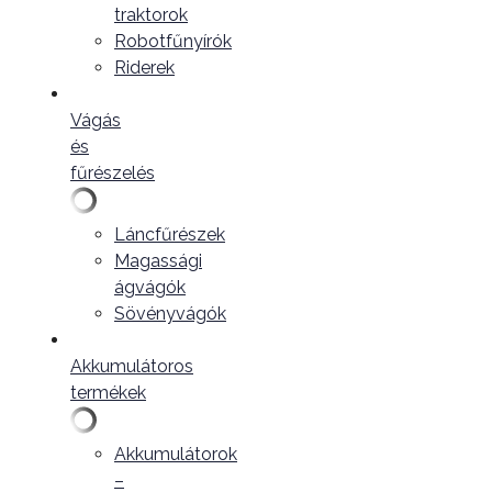
traktorok
Robotfűnyírók
Riderek
Vágás
és
fűrészelés
Láncfűrészek
Magassági
ágvágók
Sövényvágók
Akkumulátoros
termékek
Akkumulátorok
–