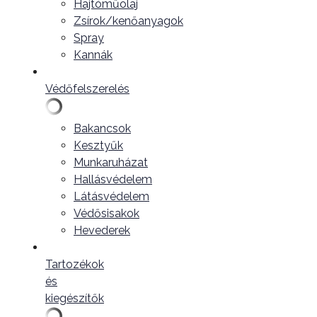
Hajtóműolaj
Zsírok/kenőanyagok
Spray
Kannák
Védőfelszerelés
Bakancsok
Kesztyűk
Munkaruházat
Hallásvédelem
Látásvédelem
Védősisakok
Hevederek
Tartozékok
és
kiegészítők