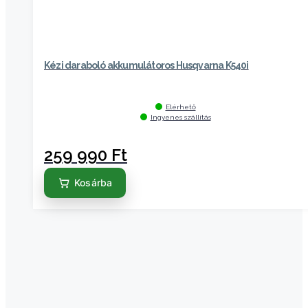
Kézi daraboló akkumulátoros Husqvarna K540i
Elérhető
Ingyenes szállítás
259 990
Ft
Kosárba