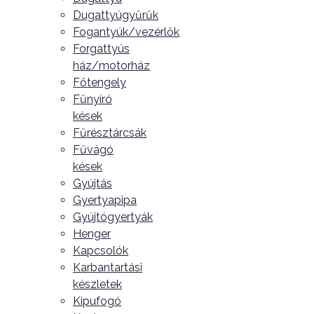
Dugattyúgyűrűk
Fogantyúk/vezérlők
Forgattyús
ház/motorház
Főtengely
Fűnyíró
kések
Fűrésztárcsák
Fűvágó
kések
Gyújtás
Gyertyapipa
Gyújtógyertyák
Henger
Kapcsolók
Karbantartási
készletek
Kipufogó