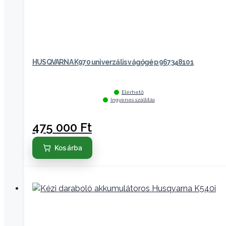
HUSQVARNA K970 univerzális vágógép 967348101
Elérhető
Ingyenes szállítás
475 000
Ft
Kosárba