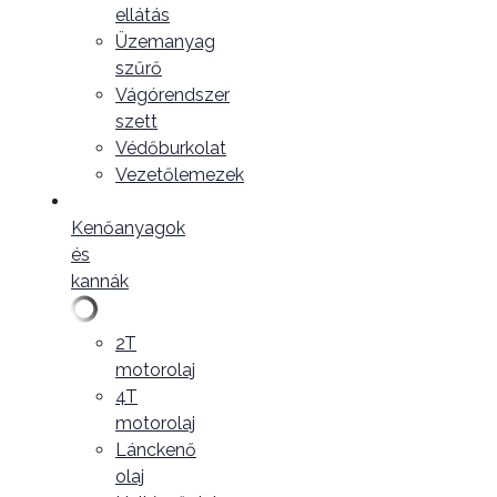
ellátás
Üzemanyag
szűrő
Vágórendszer
szett
Védőburkolat
Vezetőlemezek
Kenőanyagok
és
kannák
2T
motorolaj
4T
motorolaj
Lánckenő
olaj