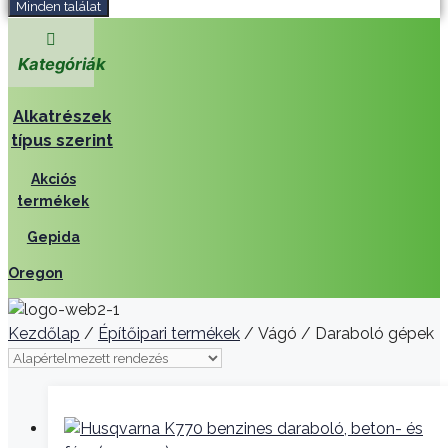
Minden találat
Kategóriák
Alkatrészek
típus szerint
Akciós
termékek
Gepida
Oregon
Kezdőlap
/
Építőipari termékek
/ Vágó / Daraboló gépek