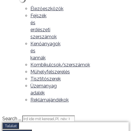
Élezőeszközök
Fejszék
és
erdészeti
szerszámok
Kenőanyagok
és
kannák
Kombikulcsok/szerszámok
Műhelyfelszerelés
Tisztítószerek
Üzemanyag
adalék
Reklámajándékok
Search ...
Találat