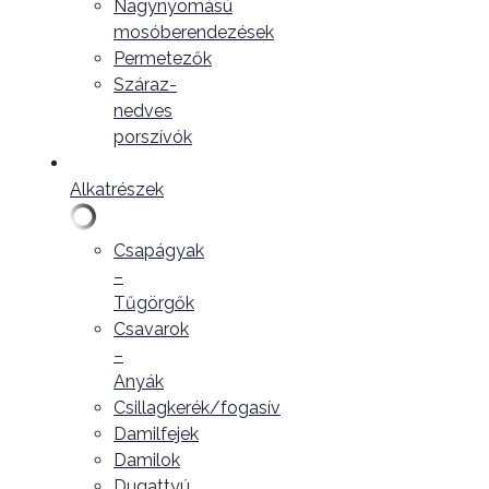
Nagynyomású
mosóberendezések
Permetezők
Száraz-
nedves
porszívók
Alkatrészek
Csapágyak
–
Tűgörgők
Csavarok
–
Anyák
Csillagkerék/fogasív
Damilfejek
Damilok
Dugattyú