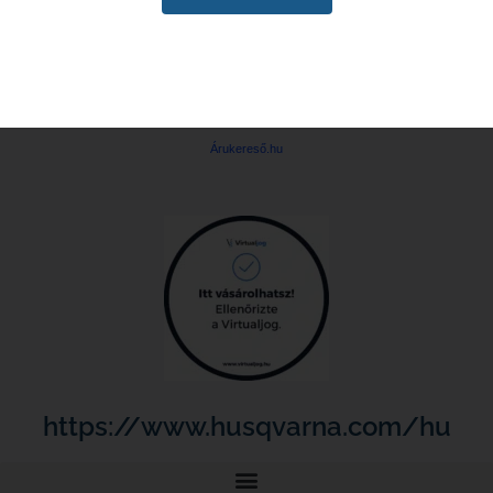
Árukereső.hu
https://www.husqvarna.com/hu