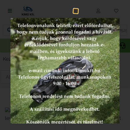
Fűnyírás
Vágás és fűrészelés
Akciós
Gepida
Oregon
termékek
Akkumulátoros termékek
Kezdőlap
/
Fűnyíró alkatrészek
/ Levegőszűrők
Talajápolás és tisztítás
Alkatrészek
Kenőanyagok és kannák
Védőfelszerelés
Tartozékok és kiegészítők