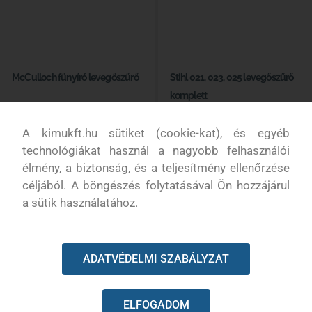
McCulloch fűnyíró levegőszűrő
Stihl 021, 023, 025 levegőszűrő
komplett
Elérhető
Elérhető
A kimukft.hu sütiket (cookie-kat), és egyéb
3 660
Ft
technológiákat használ a nagyobb felhasználói
1 200
Ft
élmény, a biztonság, és a teljesítmény ellenőrzése
céljából. A böngészés folytatásával Ön hozzájárul
Kosárba
Kosárba
a sütik használatához.
ADATVÉDELMI SZABÁLYZAT
ELFOGADOM