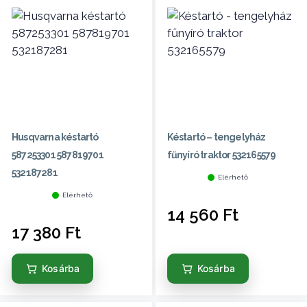
Husqvarna késtartó
Késtartó – tengelyház
587253301 587819701
fűnyíró traktor 532165579
532187281
Elérhető
Elérhető
14 560
Ft
17 380
Ft
Kosárba
Kosárba