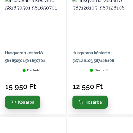
Husqvarna késtartó
Husqvarna késtartó
581650501 581650701
587126105, 587126106
Elérhető
Elérhető
15 950
Ft
12 550
Ft
Kosárba
Kosárba