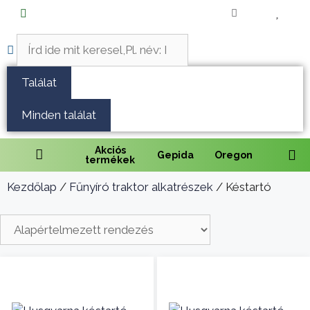
Fűnyírás
Vágás és fűrészelés
Találat
Akkumulátoros termékek
Minden találat
Talajápolás és tisztítás
Akciós
Gepida
Oregon
termékek
Alkatrészek
Kezdőlap
/
Fűnyíró traktor alkatrészek
/ Késtartó
Kenőanyagok és kannák
Védőfelszerelés
Tartozékok és kiegészítők