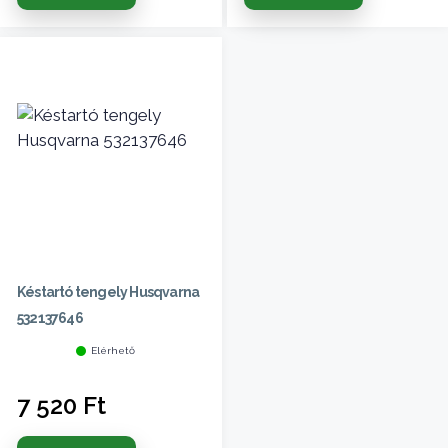
Késtartó tengely Husqvarna
532137646
Elérhető
7 520
Ft