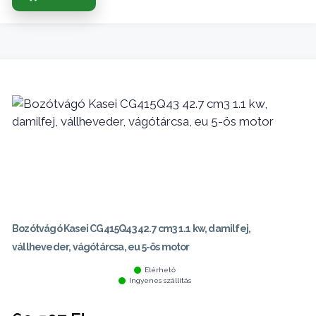
Bozótvágó Kasei CG415Q43 42.7 cm3 1.1 kw, damilfej,
vállheveder, vágótárcsa, eu 5-ös motor
Elérhető
Ingyenes szállítás