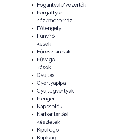
Fogantyúk/vezérlők
Forgattyús
ház/motorház
Főtengely
Fűnyíró
kések
Fűrésztárcsák
Fűvágó
kések
Gyújtás
Gyertyapipa
Gyújtógyertyák
Henger
Kapcsolók
Karbantartási
készletek
Kipufogó
Kuplung