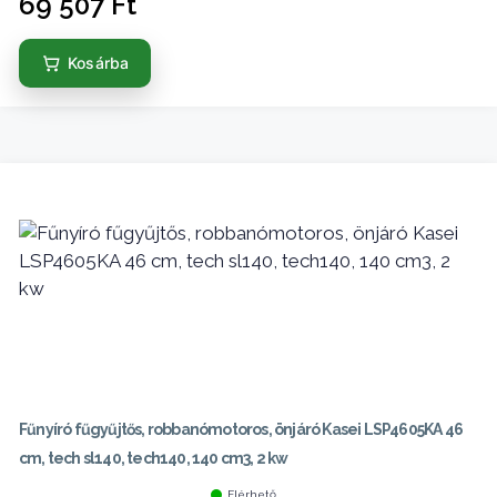
69 507
Ft
Kosárba
Fűnyíró fűgyűjtős, robbanómotoros, önjáró Kasei LSP4605KA 46
cm, tech sl140, tech140, 140 cm3, 2 kw
Elérhető