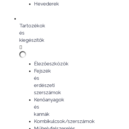
Hevederek
Tartozékok
és
kiegészítők
Élezőeszközök
Fejszék
és
erdészeti
szerszámok
Kenőanyagok
és
kannák
Kombikulcsok/szerszámok
Műhelyfelszerelés