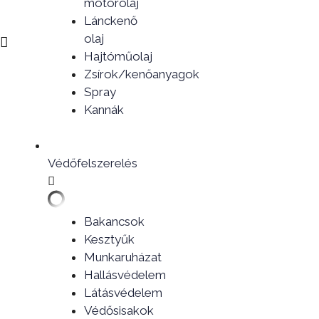
motorolaj
Lánckenő
olaj
Hajtóműolaj
Zsírok/kenőanyagok
Spray
Kannák
Védőfelszerelés
Bakancsok
Kesztyűk
Munkaruházat
Hallásvédelem
Látásvédelem
Védősisakok