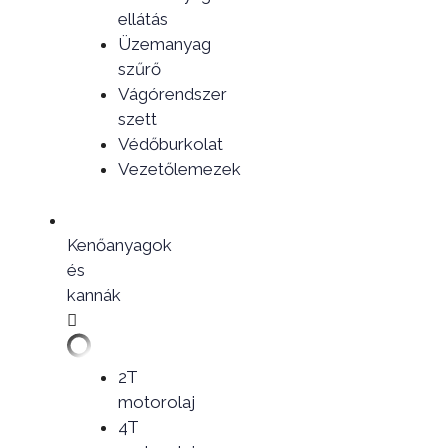
ellátás
Üzemanyag
szűrő
Vágórendszer
szett
Védőburkolat
Vezetőlemezek
Kenőanyagok
és
kannák
2T
motorolaj
4T