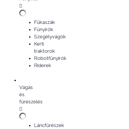
Fűkaszák
Fűnyírók
Szegélyvágók
Kerti
traktorok
Robotfűnyírók
Riderek
Vágás
és
fűrészelés
Láncfűrészek