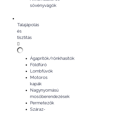
sövényvágók
Talajápolás
és
tisztítás
Ágaprítók/rönkhasítók
Földfúró
Lombfúvók
Motoros
kapák
Nagynyomású
mosóberendezések
Permetezők
Száraz-