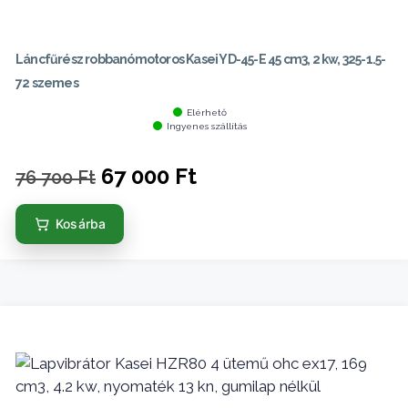
Láncfűrész robbanómotoros Kasei YD-45-E 45 cm3, 2 kw, 325-1.5-
72 szemes
Elérhető
Ingyenes szállítás
Original
Current
67 000
Ft
76 700
Ft
price
price
Kosárba
was:
is:
76
67
700 Ft.
000 Ft.