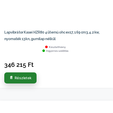
Lapvibrátor Kasei HZR80 4 ütemű ohc ex17, 169 cm3, 4.2 kw,
nyomaték 13 kn, gumilap nélkül
Készlethiány
Ingyenes szállítás
346 215
Ft
Részletek