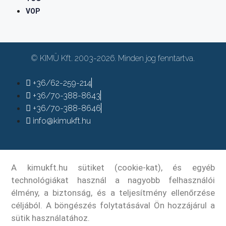
VOP
© KIMÜ Kft. 2003-2026. Minden jog fenntartva.
+36/62-259-214
+36/70-388-8643
+36/70-388-8646
info@kimukft.hu
A kimukft.hu sütiket (cookie-kat), és egyéb
technológiákat használ a nagyobb felhasználói
élmény, a biztonság, és a teljesítmény ellenőrzése
céljából. A böngészés folytatásával Ön hozzájárul a
sütik használatához.