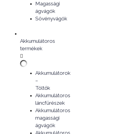
Magassági
ágvágók
Sövényvágók
Akkumulátoros
termékek
Akkumulátorok
–
Töltők
Akkumulátoros
láncfűrészek
Akkumulátoros
magassági
ágvágók
Akkumulátoros