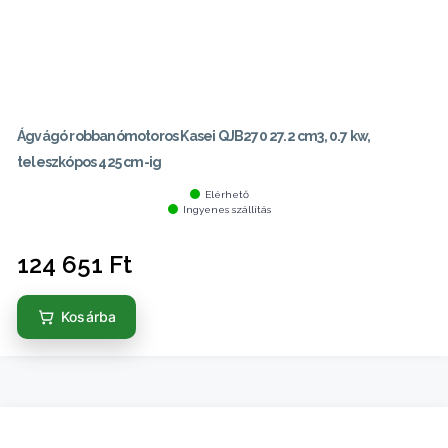
Ágvágó robbanómotoros Kasei QJB270 27.2 cm3, 0.7 kw,
teleszkópos 425 cm-ig
Elérhető
Ingyenes szállítás
124 651
Ft
Kosárba