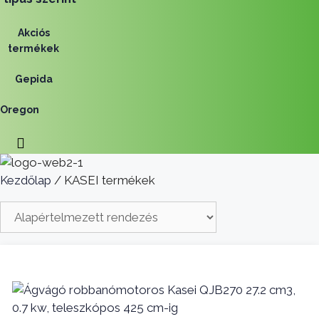
Akciós
termékek
Gepida
Oregon
Kezdőlap
/ KASEI termékek