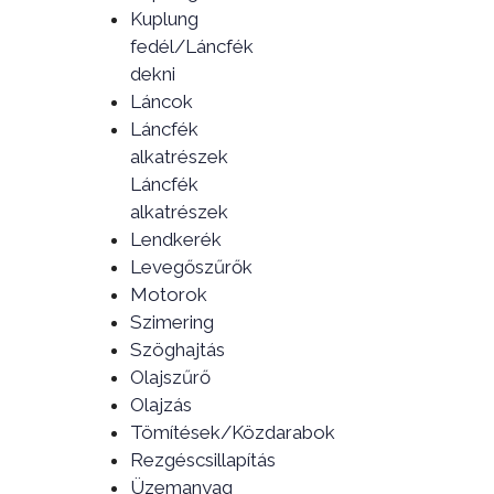
Kuplung
fedél/Láncfék
dekni
Láncok
Láncfék
alkatrészek
Láncfék
alkatrészek
Lendkerék
Levegőszűrők
Motorok
Szimering
Szöghajtás
Olajszűrő
Olajzás
Tömítések/Közdarabok
Rezgéscsillapítás
Üzemanyag