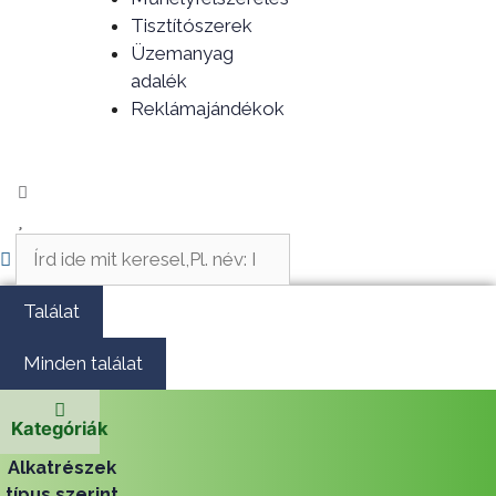
Tisztítószerek
Üzemanyag
adalék
Reklámajándékok
Search
...
Találat
Minden találat
Kategóriák
Alkatrészek
típus szerint