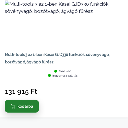
Multi-tools 3 az 1-ben Kasei GJD330 funkciók: sövényvágó,
bozótvágó, ágvágó fűrész
Elérhető
Ingyenes szállítás
131 915
Ft
Kosárba