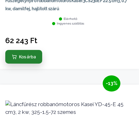
Fűszegélynyíró robbanómotoros Kasei 3CS230EF 22.5 cm3, 0.7
kw, damilfej, hajlított szárú
Elérhető
Ingyenes szállítás
62 243
Ft
Kosárba
-13%