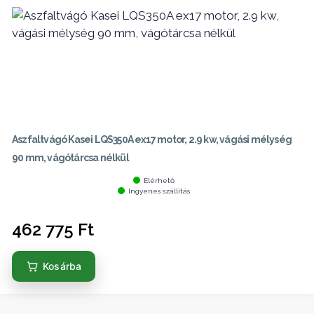
Aszfaltvágó Kasei LQS350A ex17 motor, 2.9 kw, vágási mélység
90 mm, vágótárcsa nélkül
Elérhető
Ingyenes szállítás
462 775
Ft
Kosárba