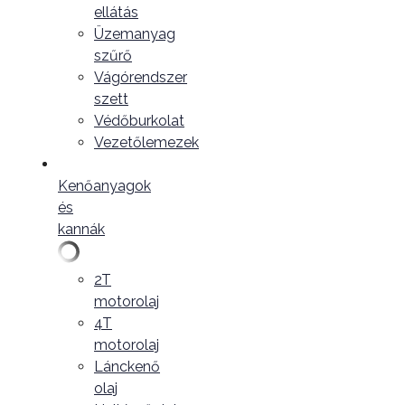
ellátás
Üzemanyag
szűrő
Vágórendszer
szett
Védőburkolat
Vezetőlemezek
Kenőanyagok
és
kannák
2T
motorolaj
4T
motorolaj
Lánckenő
olaj