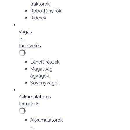
traktorok
Robotfűnyírók
Riderek
Vágás
és
fűrészelés
Láncfűrészek
Magassági
ágvágók
Sövényvágók
Akkumulátoros
termékek
Akkumulátorok
–