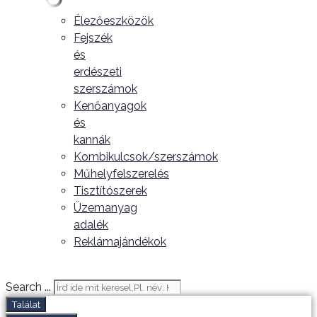
Élezőeszközök
Fejszék
és
erdészeti
szerszámok
Kenőanyagok
és
kannák
Kombikulcsok/szerszámok
Műhelyfelszerelés
Tisztítószerek
Üzemanyag
adalék
Reklámajándékok
Search ...
Találat