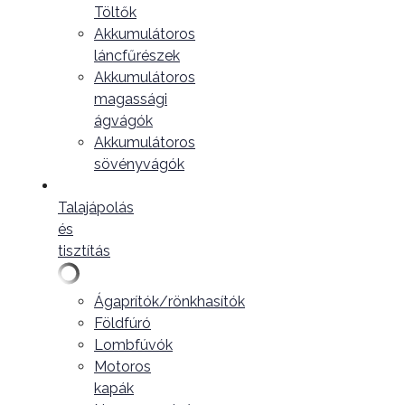
Töltők
Akkumulátoros
láncfűrészek
Akkumulátoros
magassági
ágvágók
Akkumulátoros
sövényvágók
Talajápolás
és
tisztítás
Ágaprítók/rönkhasítók
Földfúró
Lombfúvók
Motoros
kapák