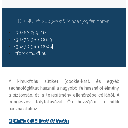
© KIMÜ Kft. 2003-2026. Minden jog fenntartva.
+36/62-259-214
+36/70-388-8643
+36/70-388-8646
info@kimukft.hu
A kimukft.hu sütiket (cookie-kat), és egyéb
technológiákat használ a nagyobb felhasználói élmény,
a biztonság, és a teljesítmény ellenőrzése céljából. A
böngészés folytatásával Ön hozzájárul a sütik
használatához.
ADATVÉDELMI SZABÁLYZAT