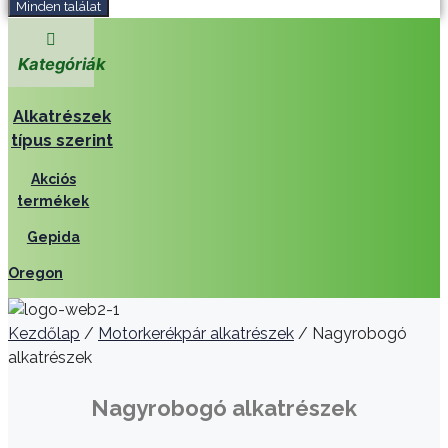
Minden találat
Kategóriák
Alkatrészek
típus szerint
Akciós
termékek
Gepida
Oregon
Kezdőlap
/
Motorkerékpár alkatrészek
/ Nagyrobogó
alkatrészek
Nagyrobogó alkatrészek