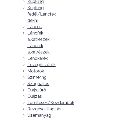
Kuplung
Kuplung
fedél/Láncfék
dekni
Láncok
Láncfék
alkatrészek
Láncfék
alkatrészek
Lendkerék
Levegőszűrők
Motorok
Szimering
Szöghajtás
Olajszűrő
Olajzás
Tömítések/Közdarabok
Rezgéscsillapítás
Üzemanyag