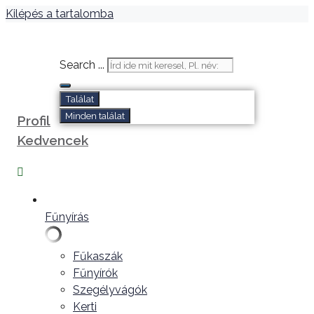
Kilépés a tartalomba
Search ...
Találat
Minden találat
Profil
Kedvencek
Fűnyírás
Fűkaszák
Fűnyírók
Szegélyvágók
Kerti