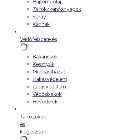
Hajtóműolaj
Zsírok/kenőanyagok
Spray
Kannák
Védőfelszerelés
Bakancsok
Kesztyűk
Munkaruházat
Hallásvédelem
Látásvédelem
Védősisakok
Hevederek
Tartozékok
és
kiegészítők