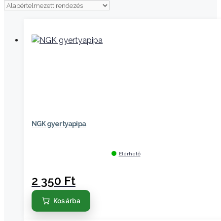
NGK gyertyapipa
Elérhető
2 350
Ft
Kosárba