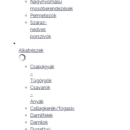
Nagynyomású
mosóberendezések
Permetezők
Száraz-
nedves
porszívók
Alkatrészek
Csapágyak
–
Tűgörgők
Csavarok
–
Anyák
Csillagkerék/fogasív
Damilfejek
Damilok
Dugattyú