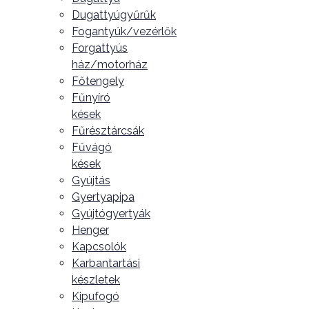
Dugattyúgyűrűk
Fogantyúk/vezérlők
Forgattyús
ház/motorház
Főtengely
Fűnyíró
kések
Fűrésztárcsák
Fűvágó
kések
Gyújtás
Gyertyapipa
Gyújtógyertyák
Henger
Kapcsolók
Karbantartási
készletek
Kipufogó