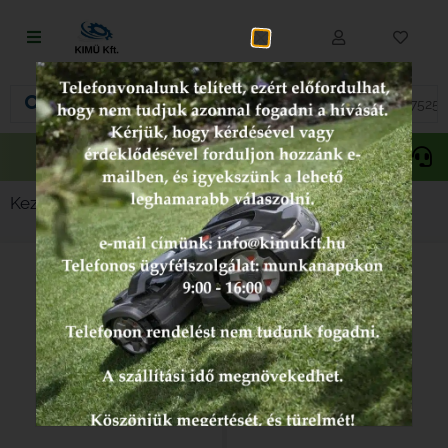
Fűnyírás
Vágás és fűrészelés
Akciós
Gepida
Oregon
termékek
Akkumulátoros termékek
Kezdőlap
/ Népszerű kategóriák
Talajápolás és tisztítás
Alkatrészek
Kenőanyagok és kannák
Védőfelszerelés
Tartozékok és kiegészítők