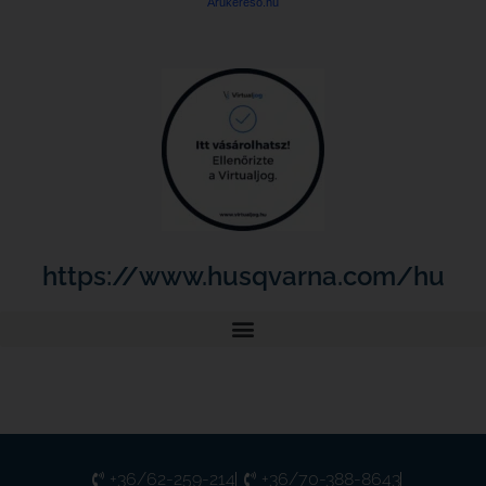
Árukereső.hu
https://www.husqvarna.com/hu
+36/62-259-214
+36/70-388-8643