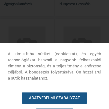
Ágvágó alkatrészek
Husqvarna 1-es széria
A kimukft.hu sütiket (cookie-kat), és egyéb
technológiákat használ a nagyobb felhasználói
élmény, a biztonság, és a teljesítmény ellenőrzése
céljából. A böngészés folytatásával Ön hozzájárul
Husqvarna 3-as széria
Husqvarna 5-ös széria
a sütik használatához.
ADATVÉDELMI SZABÁLYZAT