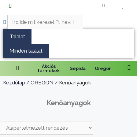
Fűnyírás
Vágás és fűrészelés
Találat
Akkumulátoros termékek
Minden találat
Talajápolás és tisztítás
Akciós
Gepida
Oregon
termékek
Alkatrészek
Kezdőlap
/
OREGON
/ Kenőanyagok
Kenőanyagok és kannák
Kenőanyagok
Védőfelszerelés
Tartozékok és kiegészítők