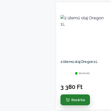
2 ütemű olaj Oregon 1L
Elérhető
3 380
Ft
Kosárba