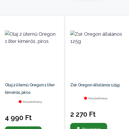
Olaj 2 ütemű Oregon 1 liter
Zsír Oregon általános 125g
kimérős, piros
Készlethiány
Készlethiány
2 270
Ft
4 990
Ft