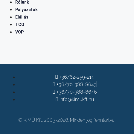
Rólunk
Pályázatok
Elállás
TCG
VOP
+36/62-259-214
+36/70-388-8643
+36/70-388-8646
info@kimukft.hu
© KIMÜ Kft. 2003-2026. Minden jog fenntartva.