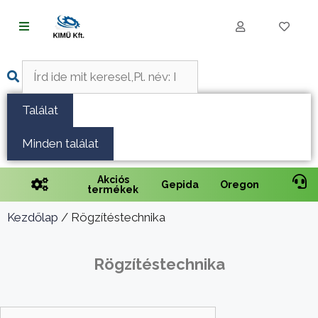
Fűnyírás
Vágás és fűrészelés
Találat
Akkumulátoros termékek
Minden találat
Talajápolás és tisztítás
Akciós
Gepida
Oregon
termékek
Alkatrészek
Kezdőlap
/ Rögzítéstechnika
Kenőanyagok és kannák
Védőfelszerelés
Rögzítéstechnika
Tartozékok és kiegészítők