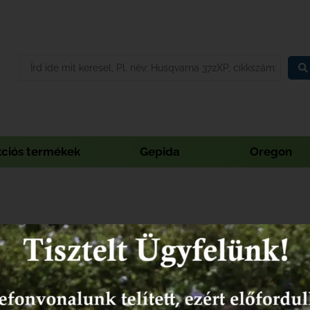
kciós termékek
Gepida
Oregon