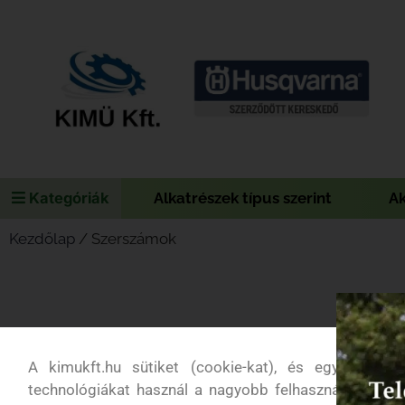
Kategóriák
Alkatrészek típus szerint
A
Kezdőlap
/ Szerszámok
A kimukft.hu sütiket (cookie-kat), és egyéb
technológiákat használ a nagyobb felhasználói