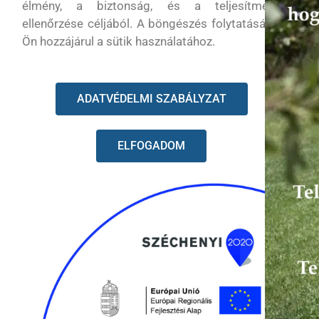
élmény, a biztonság, és a teljesítmény
ellenőrzése céljából. A böngészés folytatásával
Ön hozzájárul a sütik használatához.
ADATVÉDELMI SZABÁLYZAT
ELFOGADOM
Dugattyúgyűrű összenyomó szerszám
Készlethiány
4 350
Ft
Részletek