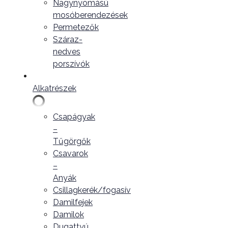
Nagynyomású
mosóberendezések
Permetezők
Száraz-
nedves
porszívók
Alkatrészek
Csapágyak
–
Tűgörgők
Csavarok
–
Anyák
Csillagkerék/fogasív
Damilfejek
Damilok
Dugattyú