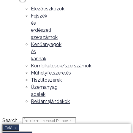
Élezőeszközök
Fejszék
és
erdészeti
szerszámok
Kenőanyagok
és
kannák
Kombikulcsok/szerszámok
Műhelyfelszerelés
Tisztítószerek
Üzemanyag
adalék
Reklámajándékok
Search ...
Találat