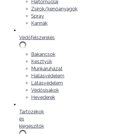
Hajtóműolaj
Zsírok/kenőanyagok
Spray
Kannák
Védőfelszerelés
Bakancsok
Kesztyűk
Munkaruházat
Hallásvédelem
Látásvédelem
Védősisakok
Hevederek
Tartozékok
és
kiegészítők