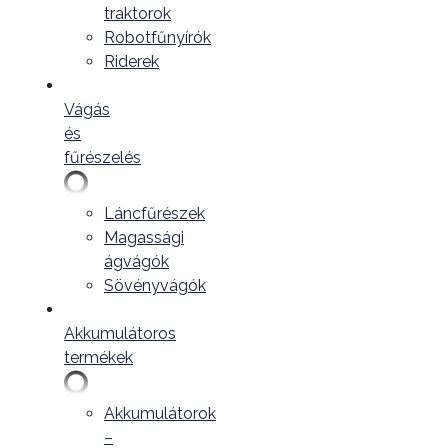
traktorok
Robotfűnyírók
Riderek
Vágás
és
fűrészelés
Láncfűrészek
Magassági
ágvágók
Sövényvágók
Akkumulátoros
termékek
Akkumulátorok
–