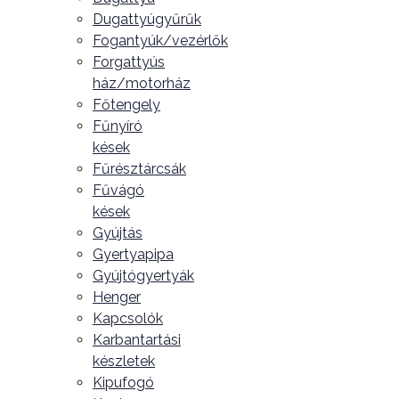
Dugattyúgyűrűk
Fogantyúk/vezérlők
Forgattyús
ház/motorház
Főtengely
Fűnyíró
kések
Fűrésztárcsák
Fűvágó
kések
Gyújtás
Gyertyapipa
Gyújtógyertyák
Henger
Kapcsolók
Karbantartási
készletek
Kipufogó