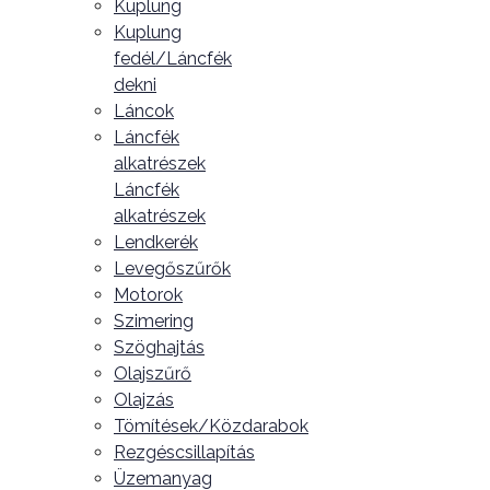
Kuplung
Kuplung
fedél/Láncfék
dekni
Láncok
Láncfék
alkatrészek
Láncfék
alkatrészek
Lendkerék
Levegőszűrők
Motorok
Szimering
Szöghajtás
Olajszűrő
Olajzás
Tömítések/Közdarabok
Rezgéscsillapítás
Üzemanyag