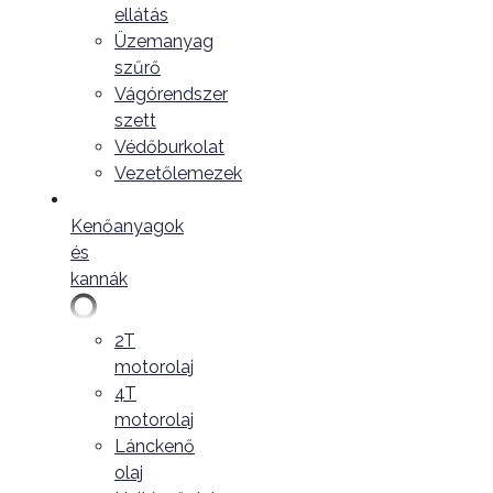
ellátás
Üzemanyag
szűrő
Vágórendszer
szett
Védőburkolat
Vezetőlemezek
Kenőanyagok
és
kannák
2T
motorolaj
4T
motorolaj
Lánckenő
olaj