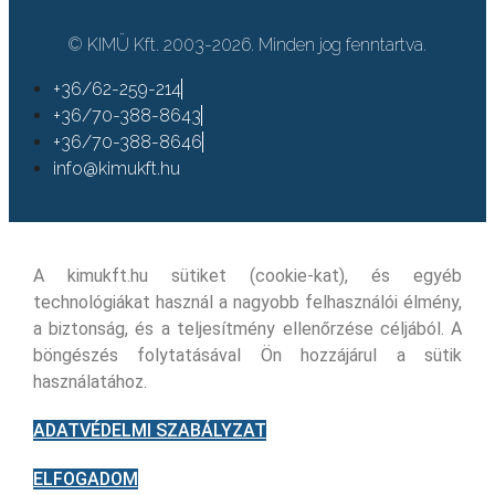
© KIMÜ Kft. 2003-2026. Minden jog fenntartva.
+36/62-259-214
+36/70-388-8643
+36/70-388-8646
info@kimukft.hu
A kimukft.hu sütiket (cookie-kat), és egyéb
technológiákat használ a nagyobb felhasználói élmény,
a biztonság, és a teljesítmény ellenőrzése céljából. A
böngészés folytatásával Ön hozzájárul a sütik
használatához.
ADATVÉDELMI SZABÁLYZAT
ELFOGADOM