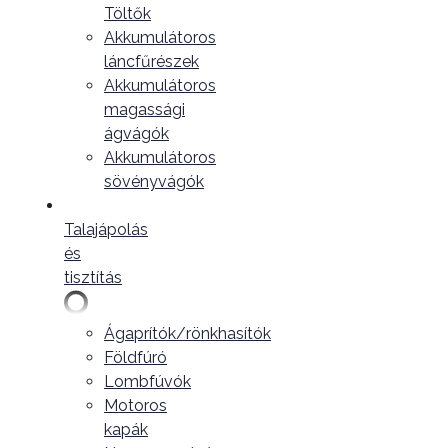
Töltők
Akkumulátoros
láncfűrészek
Akkumulátoros
magassági
ágvágók
Akkumulátoros
sövényvágók
Talajápolás
és
tisztítás
Ágaprítók/rönkhasítók
Földfúró
Lombfúvók
Motoros
kapák