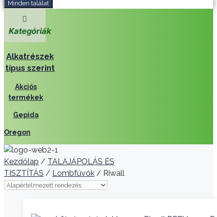
Minden találat
Kategóriák
Alkatrészek
típus szerint
Akciós
termékek
Gepida
Oregon
Kezdőlap
/
TALAJÁPOLÁS ÉS
TISZTÍTÁS
/
Lombfúvók
/ Riwall