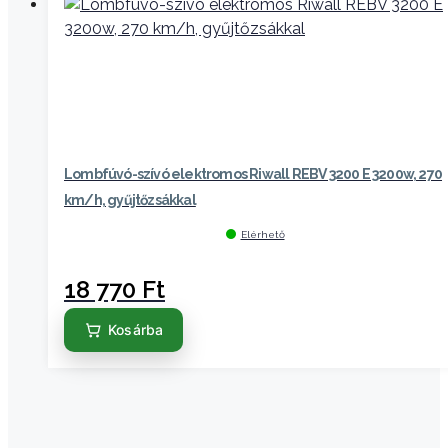
Lombfúvó-szívó elektromos Riwall REBV 3200 E 3200w, 270
km/h, gyűjtőzsákkal
Elérhető
18 770
Ft
Kosárba