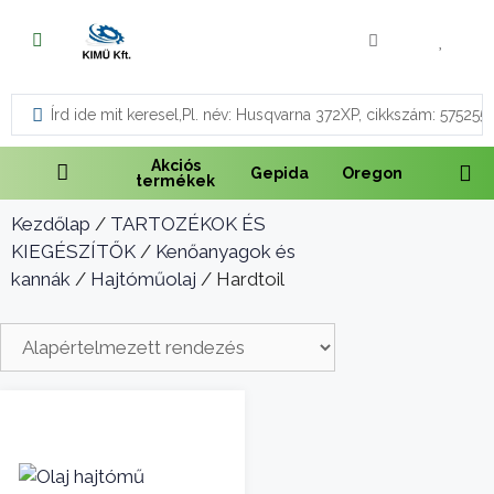
Fűnyírás
Vágás és fűrészelés
Akciós
Gepida
Oregon
termékek
Akkumulátoros termékek
Kezdőlap
/
TARTOZÉKOK ÉS
Talajápolás és tisztítás
KIEGÉSZÍTŐK
/
Kenőanyagok és
kannák
/
Hajtóműolaj
/ Hardtoil
Alkatrészek
Kenőanyagok és kannák
Védőfelszerelés
Tartozékok és kiegészítők