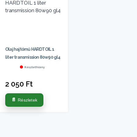
Olaj hajtómű HARDTOIL 1
liter transmission 80w90 gl4
Készlethiány
2 050
Ft
Részletek