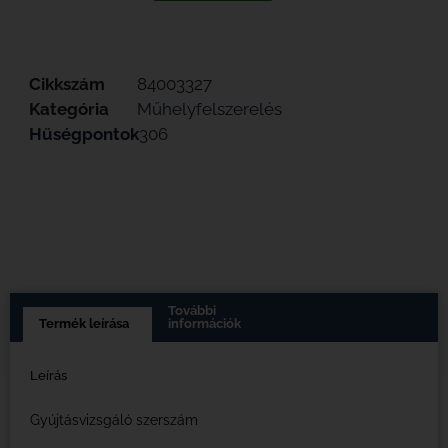
Cikkszám
84003327
Kategória
Műhelyfelszerelés
Hűségpontok
306
További
Termék leírása
információk
Leírás
Gyújtásvizsgáló szerszám