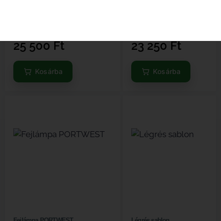
műszer
készülék
Elérhető
Elérhető
25 500
Ft
23 250
Ft
Kosárba
Kosárba
Fejlámpa PORTWEST
Légrés sablon