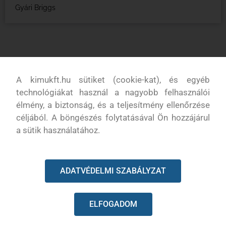
Gyári Briggs
KAPCSOLODÓ TERMÉKEK
A kimukft.hu sütiket (cookie-kat), és egyéb
technológiákat használ a nagyobb felhasználói
élmény, a biztonság, és a teljesítmény ellenőrzése
céljából. A böngészés folytatásával Ön hozzájárul
a sütik használatához.
ADATVÉDELMI SZABÁLYZAT
ELFOGADOM
Fordulatszámláló/lengés beállító
Láncszegecselő kinyomó