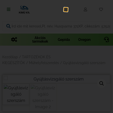
Fűnyírás
Vágás és fűrészelés
Akciós
Gepida
Oregon
termékek
Akkumulátoros termékek
Talajápolás és tisztítás
Kezdőlap
/
TARTOZÉKOK ÉS
KIEGÉSZÍTŐK
/
Műhelyfelszerelés
/ Gyújtásvizsgáló szerszám
Alkatrészek
Kenőanyagok és kannák
Védőfelszerelés
Tartozékok és kiegészítők