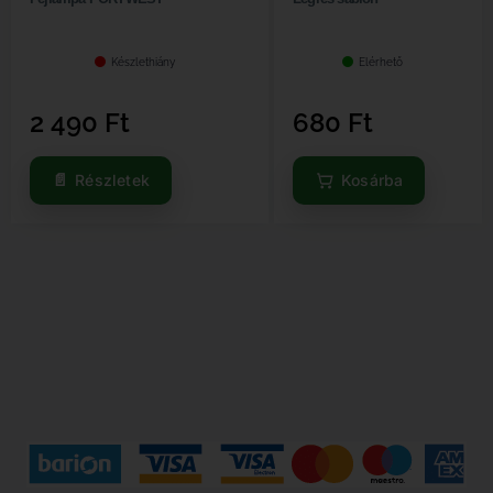
Készlethiány
Elérhető
2 490
Ft
680
Ft
Részletek
Kosárba