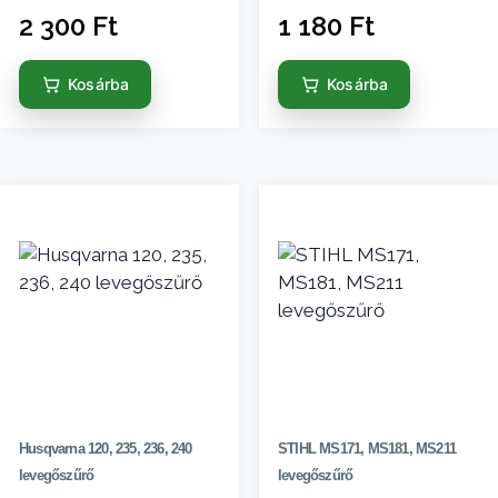
2 300
Ft
1 180
Ft
Kosárba
Kosárba
Husqvarna 120, 235, 236, 240
STIHL MS171, MS181, MS211
levegőszűrő
levegőszűrő