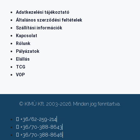
Adatkezelési tájékoztató
Általános szerződési feltételek
Szállítási információk
Kapcsolat
Rólunk
Pályázatok
Elállás
TCG
VOP
© KIMÜ Kft. 2003-2026. Minden jog fenntartva.
+36/62-259-214
+36/70-388-8643
+36/70-388-8646