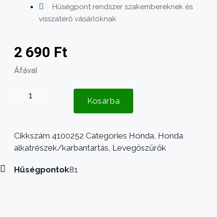
Hűségpont rendszer szakembereknek és
visszatérő vásárlóknak
2 690
Ft
Áfával
HONDA
Kosárba
GX110,
GX120,
GX140,
Cikkszám
4100252
Categories
Honda
,
Honda
GX160
alkatrészek/karbantartás
,
Levegőszűrők
Légszűrő
SKANA
Hűségpontok
81
mennyiség