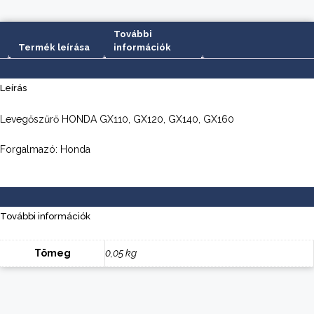
További
Termék leírása
információk
Leírás
Levegőszűrő HONDA GX110, GX120, GX140, GX160
Forgalmazó: Honda
További információk
Tömeg
0,05 kg