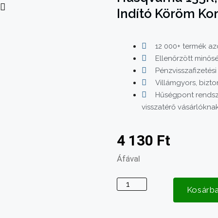
Indító Köröm Ko
12 000+ termék azo
Ellenőrzött minős
Pénzvisszafizetési
Villámgyors, bizto
Hűségpont rendsz
visszatérő vásárlókna
4 130
Ft
Áfával
Husqvarna
Kosárb
135R,
128,