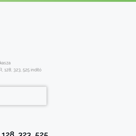
kasza
 128, 323, 525 indító
128, 323, 525