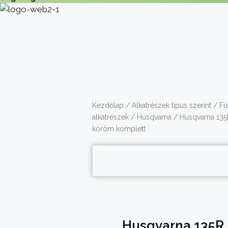
Kezdőlap
/
Alkatrészek típus szerint
/
Fű
alkatrészek
/
Husqvarna
/ Husqvarna 135R,
köröm komplett
Husqvarna 135R, 