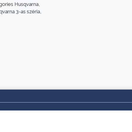
gories
Husqvarna
,
varna 3-as széria
,