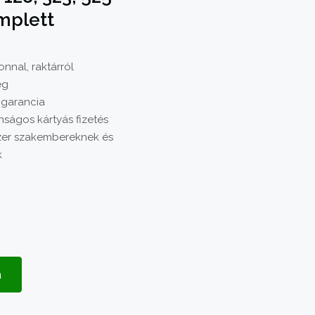
mplett
nnal, raktárról
ég
 garancia
nságos kártyás fizetés
er szakembereknek és
k
a