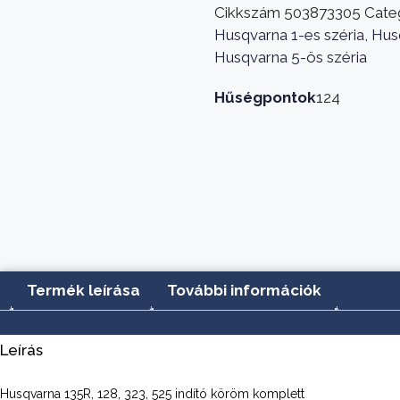
323,
Cikkszám
503873305
Cate
525
Husqvarna 1-es széria
,
Husq
indító
Husqvarna 5-ös széria
köröm
komplett
Hűségpontok
124
mennyiség
Termék leírása
További információk
Leírás
Husqvarna 135R, 128, 323, 525 indító köröm komplett