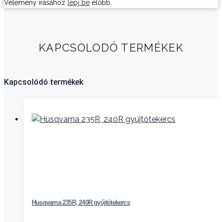
Vélemény írásához
lépj be
előbb.
KAPCSOLODÓ TERMÉKEK
Kapcsolódó termékek
Husqvarna 235R, 240R gyújtótekercs