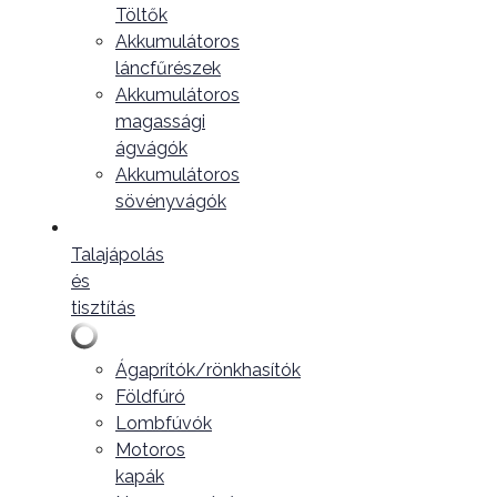
Töltők
Akkumulátoros
láncfűrészek
Akkumulátoros
magassági
ágvágók
Akkumulátoros
sövényvágók
Talajápolás
és
tisztítás
Ágaprítók/rönkhasítók
Földfúró
Lombfúvók
Motoros
kapák