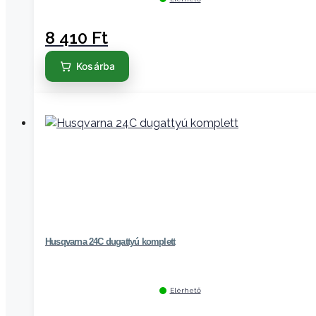
8 410
Ft
Kosárba
Husqvarna 24C dugattyú komplett
Elérhető