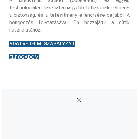
A kimukft.hu sütiket (cookie-kat), és egyéb
technológiákat használ a nagyobb felhasználói élmény,
a biztonság, és a teljesítmény ellenőrzése céljából. A
böngészés folytatásával Ön hozzájárul a sütik
használatához.
ADATVÉDELMI SZABÁLYZAT
ELFOGADOM