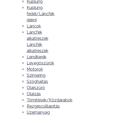
Kuplung
Kuplung
fedél/Láncfék
dekni
Láncok
Láncfék
alkatrészek
Láncfék
alkatrészek
Lendkerék
Levegőszűrők
Motorok
Szimering
Szöghajtás
Olajszűrő
Olajzás
Tömítések/Közdarabok
Rezgéscsillapítás
Üzemanyag