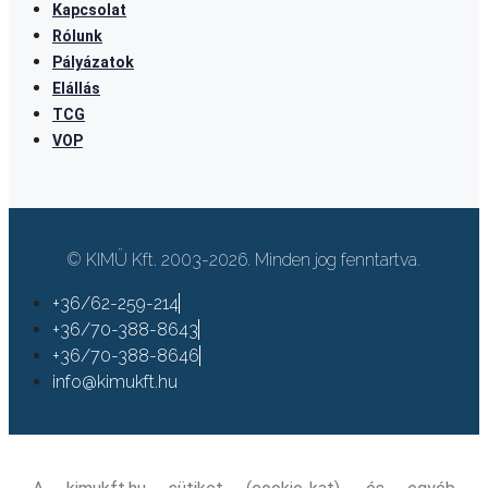
Kapcsolat
Rólunk
Pályázatok
Elállás
TCG
VOP
© KIMÜ Kft. 2003-2026. Minden jog fenntartva.
+36/62-259-214
+36/70-388-8643
+36/70-388-8646
info@kimukft.hu