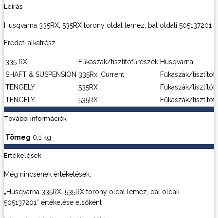
Leírás
Husqvarna 335RX, 535RX torony oldal lemez, bal oldali 505137201
Eredeti alkatrész
335 RX
Fűkaszák/tisztítófűrészek
Husqvarna
SHAFT & SUSPENSION
335Rx, Current
Fűkaszák/tisztítóf
TENGELY
535RX
Fűkaszák/tisztítóf
TENGELY
535RXT
Fűkaszák/tisztítóf
További információk
Tömeg
0,1 kg
Értékelések
Még nincsenek értékelések.
„Husqvarna 335RX, 535RX torony oldal lemez, bal oldali
505137201” értékelése elsőként