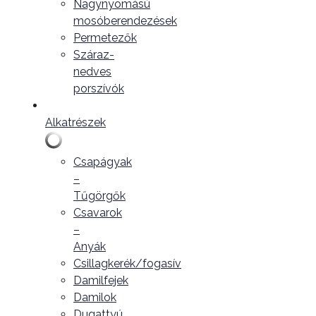
Nagynyomású
mosóberendezések
Permetezők
Száraz-
nedves
porszívók
Alkatrészek
Csapágyak
–
Tűgörgők
Csavarok
–
Anyák
Csillagkerék/fogasív
Damilfejek
Damilok
Dugattyú