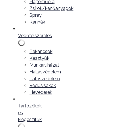
Hajtóműolaj
Zsírok/kenőanyagok
Spray
Kannák
Védőfelszerelés
Bakancsok
Kesztyűk
Munkaruházat
Hallásvédelem
Látásvédelem
Védősisakok
Hevederek
Tartozékok
és
kiegészítők