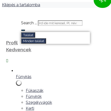
-5%
Kilépés a tartalomba
Search ...
Találat
Minden találat
Profil
Kedvencek
Fűnyírás
Fűkaszák
Fűnyírók
Szegélyvágók
Kerti