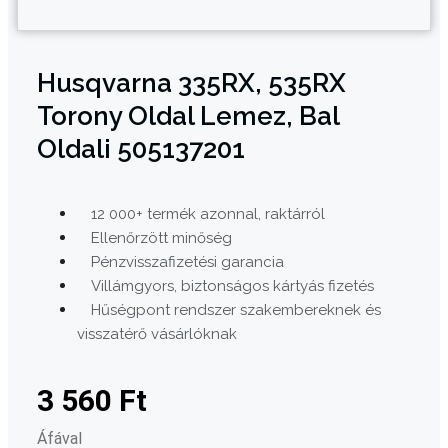
Husqvarna 335RX, 535RX
Torony Oldal Lemez, Bal
Oldali 505137201
12 000+ termék azonnal, raktárról
Ellenőrzött minőség
Pénzvisszafizetési garancia
Villámgyors, biztonságos kártyás fizetés
Hűségpont rendszer szakembereknek és
visszatérő vásárlóknak
3 560
Ft
Áfával