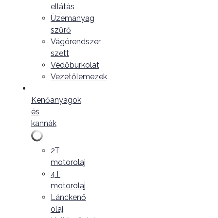
ellátás
Üzemanyag
szűrő
Vágórendszer
szett
Védőburkolat
Vezetőlemezek
Kenőanyagok
és
kannák
2T
motorolaj
4T
motorolaj
Lánckenő
olaj