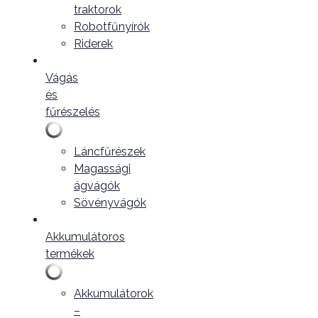
traktorok
Robotfűnyírók
Riderek
Vágás
és
fűrészelés
Láncfűrészek
Magassági
ágvágók
Sövényvágók
Akkumulátoros
termékek
Akkumulátorok
–