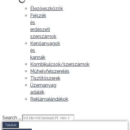
Élezőeszközök
Fejszék
és
erdészeti
szerszámok
Kenőanyagok
és
kannák
Kombikulcsok/szerszámok
Műhelyfelszerelés
Tisztítószerek
Üzemanyag
adalék
Reklámajándékok
Search ...
Találat