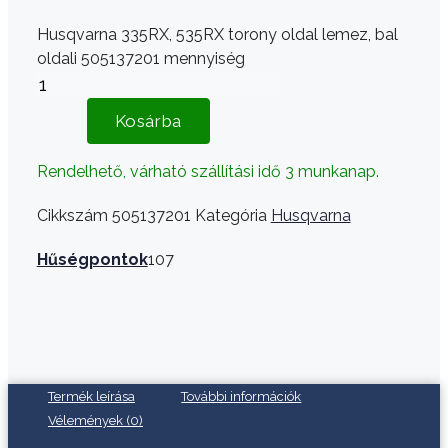
Husqvarna 335RX, 535RX torony oldal lemez, bal
oldali 505137201 mennyiség
Kosárba
Rendelhető, várható szállítási idő 3 munkanap.
Cikkszám
505137201
Kategória
Husqvarna
Hűségpontok
107
Termék leírása
További információk
Vélemények (0)