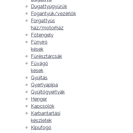
Dugattyúgyűrűk
Fogantyúk/vezérlők
Forgattyús
ház/motorház
Főtengely
Fűnyíró
kések
Fűrésztárcsák
Fűvágó
kések
Gyújtás
Gyertyapipa
Gyújtógyertyák
Henger
Kapcsolók
Karbantartási
készletek
Kipufogó