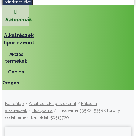
Minden találat
Kategóriák
Alkatrészek
típus szerint
Akciós
termékek
Gepida
Oregon
Kezdőlap
/
Alkatrészek típus szerint
/
Fűkasza
alkatrészek
/
Husqvarna
/ Husqvarna 335RX, 535RX torony
oldal lemez, bal oldali 505137201