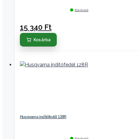
Elérhető
15 340
Ft
Kosárba
Husqvarna indítófedél 128R
Elérhető