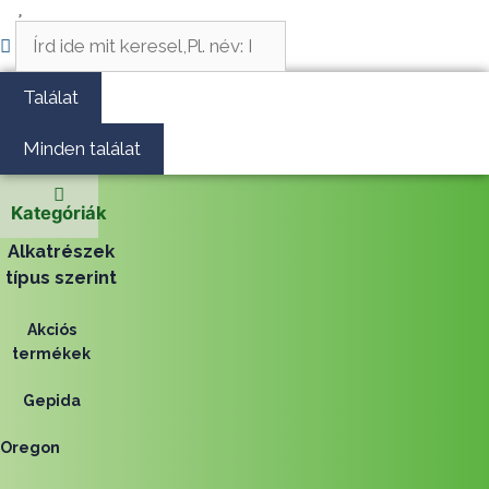
Vágás és fűrészelés
Search
...
Akkumulátoros termékek
Találat
Talajápolás és tisztítás
Minden találat
Alkatrészek
Kategóriák
Kenőanyagok és kannák
Alkatrészek
típus szerint
Védőfelszerelés
Tartozékok és kiegészítők
Akciós
termékek
Gepida
Oregon