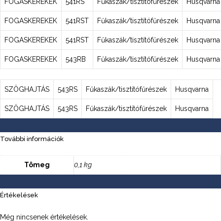
FOGASKEREKEK
541RS
Fűkaszák/tisztítófűrészek
Husqvarna
FOGASKEREKEK
541RST
Fűkaszák/tisztítófűrészek
Husqvarna
FOGASKEREKEK
541RST
Fűkaszák/tisztítófűrészek
Husqvarna
FOGASKEREKEK
543RB
Fűkaszák/tisztítófűrészek
Husqvarna
SZÖGHAJTÁS
543RS
Fűkaszák/tisztítófűrészek
Husqvarna
SZÖGHAJTÁS
543RS
Fűkaszák/tisztítófűrészek
Husqvarna
További információk
Tömeg
0,1 kg
Értékelések
Még nincsenek értékelések.