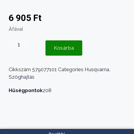
6 905
Ft
Áfával
Husqvarna
Kosárba
késrögzítő
alátét
579077101
Cikkszám
579077101
Categories
Husqvarna
,
mennyiség
Szöghajtás
Hűségpontok
208