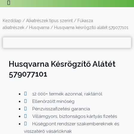
Kezdőlap
/
Alkatrészek típus szerint
/
Fűkasza
alkatrészek
/
Husqvarna
/ Husqvarna késrögzítő alátét 579077101
Husqvarna Késrögzítő Alátét
579077101
12 000+ termék azonnal, raktárról
Ellenőrzött minőség
Pénzvisszafizetési garancia
Villámgyors, biztonságos kártyás fizetés
Hűségpont rendszer szakembereknek és
visszatérő vásárlóknak