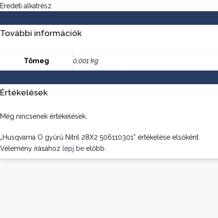
Eredeti alkatrész
További információk
Tömeg
0,001 kg
Értékelések
Még nincsenek értékelések.
„Husqvarna O gyűrű Nitril 28X2 506110301” értékelése elsőként
Vélemény írásához
lépj be
előbb.