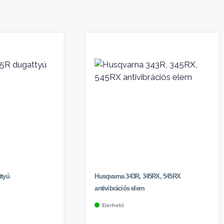
ttyú
Husqvarna 343R, 345RX, 545RX
antivibrációs elem
Elérhető