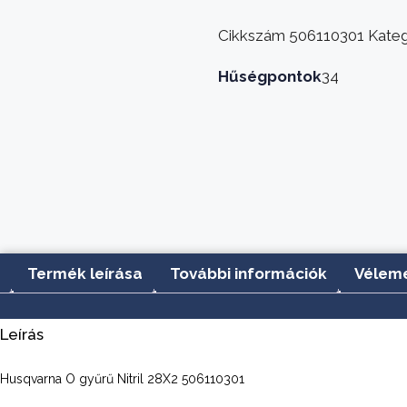
28X2
506110301
Cikkszám
506110301
Kateg
mennyiség
Hűségpontok
34
Termék leírása
További információk
Vélemé
Leírás
Husqvarna O gyűrű Nitril 28X2 506110301