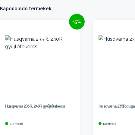
Kapcsolódó termékek
-5%
Husqvarna 235R, 240R gyújtótekercs
Husqvarna 235R duga
Elérhető
Elérhető