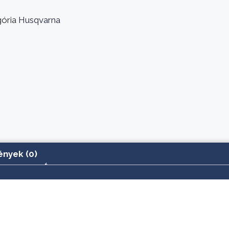
ória
Husqvarna
nyek (0)