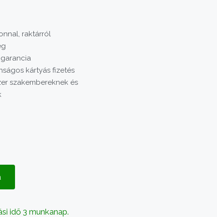
nnal, raktárról
ég
 garancia
nságos kártyás fizetés
er szakembereknek és
k
a
ási idő 3 munkanap.