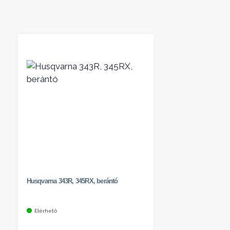
Husqvarna 343R, 345RX, berántó
Elérhető