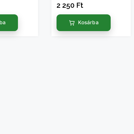
2 250
Ft
rba
Kosárba