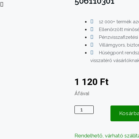
506110301
12 000+ termék azo
Ellenőrzött minős
Pénzvisszafizetési
Villámgyors, bizto
Hűségpont rendsz
visszatérő vásárlókna
1 120
Ft
Áfával
Husqvarna
Kosárb
O
gyűrű
Nitril
Rendelhető, várható szállít