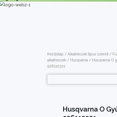
Kezdőlap
/
Alkatrészek típus szerint
/
Fű
alkatrészek
/
Husqvarna
/ Husqvarna O gy
506110301
Husqvarna O Gyűr