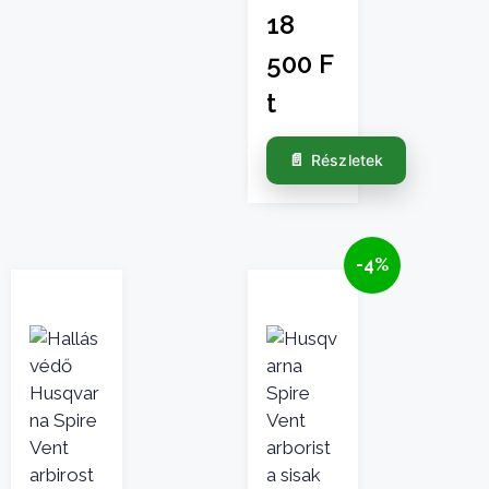
18
500
F
t
Részletek
-4%