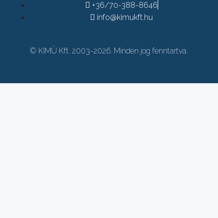
+36/70-388-8646
info@kimukft.hu
© KIMÜ Kft. 2003-2026. Minden jog fenntartva.