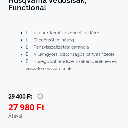
Husqvarna Védősisak,
Functional
12 000+ termék azonnal, raktárról
Ellenőrzött minőség
Pénzvisszafizetési garancia
Villámgyors, biztonságos kártyás fizetés
Hűségpont rendszer szakembereknek és
visszatérő vásárlóknak
29 400
Ft
27 980
Ft
Áfával