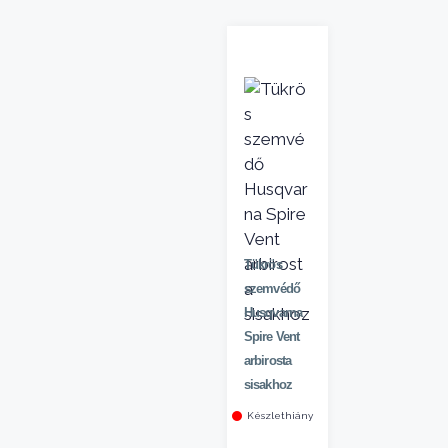
Tükrös
szemvédő
Husqvarna
Spire Vent
arbirosta
sisakhoz
Készlethiány