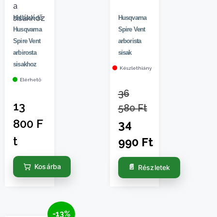
Hallásvédő
Husqvarna
Husqvarna
Spire Vent
Spire Vent
arborista
arbirosta
sisak
sisakhoz
Készlethiány
Elérhető
36
13
580
Ft
800
F
34
t
990
Ft
Kosárba
Részletek
-13%