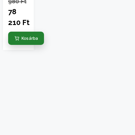
980
Ft
78
210
Ft
Kosárba