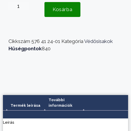
Kosárba
Cikkszám
576 41 24-01
Kategória
Védősisakok
Hűségpontok
840
További
Termék leírása
információk
Leírás