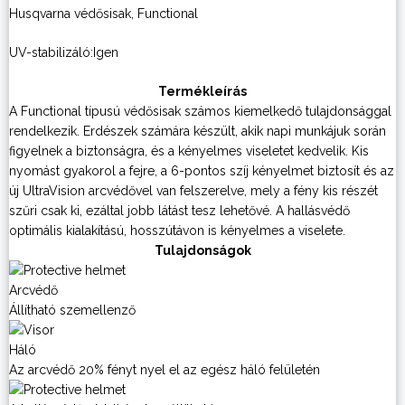
Husqvarna védősisak, Functional
UV-stabilizáló:Igen
Termékleírás
A Functional típusú védősisak számos kiemelkedő tulajdonsággal
rendelkezik. Erdészek számára készült, akik napi munkájuk során
figyelnek a biztonságra, és a kényelmes viseletet kedvelik. Kis
nyomást gyakorol a fejre, a 6-pontos szíj kényelmet biztosít és az
új UltraVision arcvédővel van felszerelve, mely a fény kis részét
szűri csak ki, ezáltal jobb látást tesz lehetővé. A hallásvédő
optimális kialakítású, hosszútávon is kényelmes a viselete.
Tulajdonságok
Arcvédő
Állítható szemellenző
Háló
Az arcvédő 20% fényt nyel el az egész háló felületén