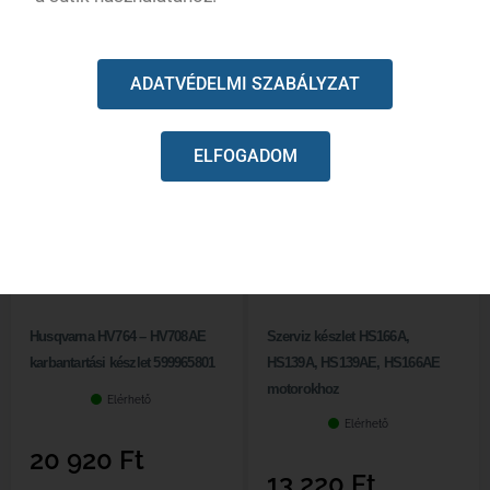
KAPCSOLODÓ TERMÉKEK
ADATVÉDELMI SZABÁLYZAT
ELFOGADOM
Husqvarna HV764 – HV708AE
Szerviz készlet HS166A,
karbantartási készlet 599965801
HS139A, HS139AE, HS166AE
motorokhoz
Elérhető
Elérhető
20 920
Ft
13 220
Ft