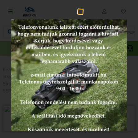
Fűnyírás
Vágás és fűrészelés
Akciós
Gepida
Oregon
termékek
Akkumulátoros termékek
Talajápolás és tisztítás
Kezdőlap
/
Alkatrészek típus szerint
/
Briggs & Stratton
alkatrészek/karbantartás
/ Karbantartási készlet Briggs &
Alkatrészek
Stratton 3.75 , SPRINT, QUATTRO, CLASSIC 450, 500, 550, 600
SERIES
Kenőanyagok és kannák
Védőfelszerelés
Tartozékok és kiegészítők