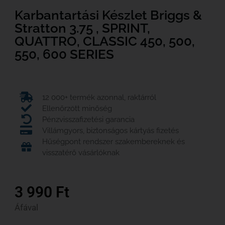
Karbantartási Készlet Briggs &
Stratton 3.75 , SPRINT,
QUATTRO, CLASSIC 450, 500,
550, 600 SERIES
12 000+ termék azonnal, raktárról
Ellenőrzött minőség
Pénzvisszafizetési garancia
Villámgyors, biztonságos kártyás fizetés
Hűségpont rendszer szakembereknek és
visszatérő vásárlóknak
3 990
Ft
Áfával