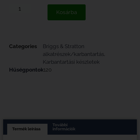
Kosárba
Categories
Briggs & Stratton
alkatrészek/karbantartás
,
Karbantartási készletek
Hűségpontok
120
További
Termék leírása
információk