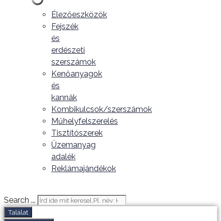
Élezőeszközök
Fejszék
és
erdészeti
szerszámok
Kenőanyagok
és
kannák
Kombikulcsok/szerszámok
Műhelyfelszerelés
Tisztítószerek
Üzemanyag
adalék
Reklámajándékok
Search ...
Találat