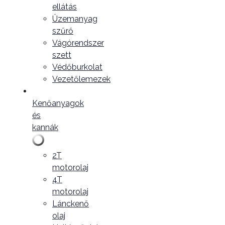
ellátás
Üzemanyag
szűrő
Vágórendszer
szett
Védőburkolat
Vezetőlemezek
Kenőanyagok
és
kannák
2T
motorolaj
4T
motorolaj
Lánckenő
olaj