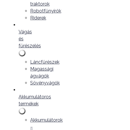
traktorok
Robotfűnyírók
Riderek
Vágás
és
fűrészelés
Láncfűrészek
Magassági
ágvágók
Sövényvágók
Akkumulátoros
termékek
Akkumulátorok
–