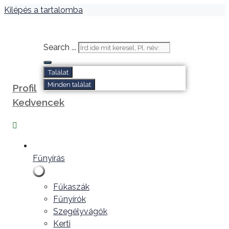
Kilépés a tartalomba
Search ...
Találat
Minden találat
Profil
Kedvencek
Fűnyírás
Fűkaszák
Fűnyírók
Szegélyvágók
Kerti