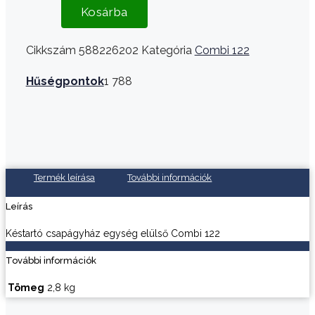
Kosárba
Cikkszám
588226202
Kategória
Combi 122
Hűségpontok
1 788
Termék leírása
További információk
Leírás
Késtartó csapágyház egység elülső Combi 122
További információk
Tömeg
2,8 kg