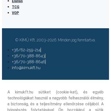
Elállás
TCG
VOP
© KIMÜ Kft. 2003-2026. Minden jog fenntartva.
+36/62-259-214
+36/70-388-8643
+36/70-388-8646
info@kimukft.hu
A kimukft.hu sütiket (cookie-kat), és egyéb
technológiákat használ a nagyobb felhasználói élmény,
a biztonság, és a teljesítmény ellenőrzése céljából. A
böngészés folytatásával Ön hozzájárul a sütik