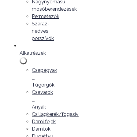
Nagynyomású
mosóberendezések
Permetezők
Száraz-
nedves
porszívók
Alkatrészek
Csapágyak
–
Tűgörgők
Csavarok
–
Anyák
Csillagkerék/fogasív
Damilfejek
Damilok
Dugattyú