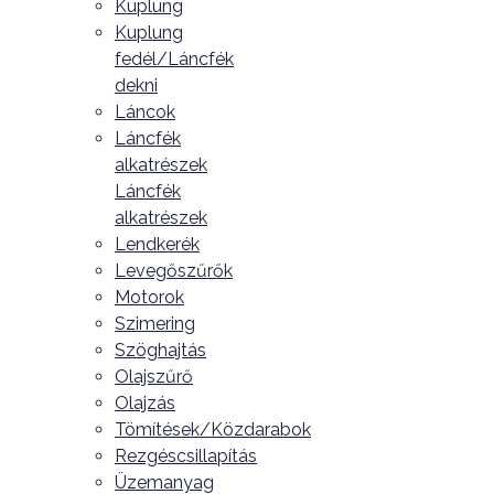
Kuplung
Kuplung
fedél/Láncfék
dekni
Láncok
Láncfék
alkatrészek
Láncfék
alkatrészek
Lendkerék
Levegőszűrők
Motorok
Szimering
Szöghajtás
Olajszűrő
Olajzás
Tömítések/Közdarabok
Rezgéscsillapítás
Üzemanyag