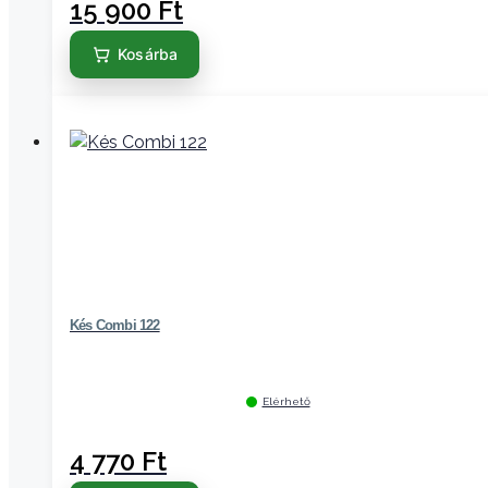
15 900
Ft
Kosárba
Kés Combi 122
Elérhető
4 770
Ft