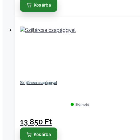
Kosárba
Szíjtárcsa csapággyal
Elérhető
13 850
Ft
Kosárba