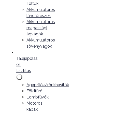
Töltők
Akkumulátoros
láncfűrészek
Akkumulátoros
magassági
ágvágók
Akkumulátoros
sövényvágók
Talajápolás
és
tisztítás
Ágaprítók/rönkhasítók
Földfúró
Lombfúvók
Motoros
kapák