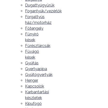
Dugattyúgyűrűk
Fogantyúk/vezérlők
Forgattyús
ház/motorház
Főtengely
Fűnyíró
kések
Fűrésztárcsák
Fűvágó
kések
Gyújtás
Gyertyapipa
Gyújtógyertyák
Henger
Kapcsolók
Karbantartási
készletek
Kipufogó