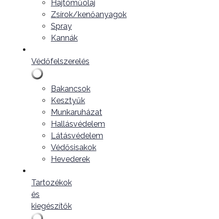
Hajtóműolaj
Zsírok/kenőanyagok
Spray
Kannák
Védőfelszerelés
Bakancsok
Kesztyűk
Munkaruházat
Hallásvédelem
Látásvédelem
Védősisakok
Hevederek
Tartozékok
és
kiegészítők