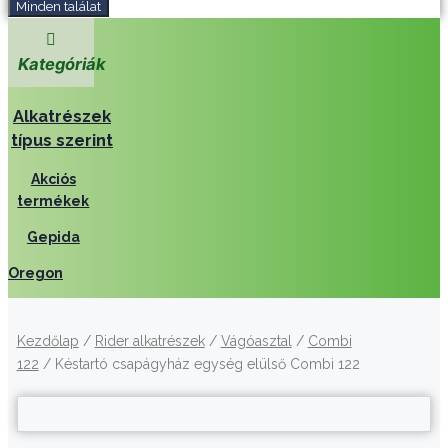
Minden találat
Kategóriák
Alkatrészek
típus szerint
Akciós
termékek
Gepida
Oregon
Kezdőlap
/
Rider alkatrészek
/
Vágóasztal
/
Combi
122
/ Késtartó csapágyház egység elülső Combi 122