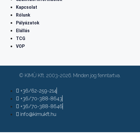
Kapcsolat
Rólunk
Pályázatok
Elállás
TCG
VOP
© KIMÜ Kft. 2003-2026. Minden jog fenntartva.
+36/62-259-214
+36/70-388-8643
+36/70-388-8646
info@kimukft.hu