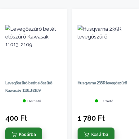
Levegőszűrő betét előszűrő
Husqvarna 235R levegőszűrő
Kawasaki 11013-2109
Elérhető
Elérhető
400
Ft
1 780
Ft
Kosárba
Kosárba