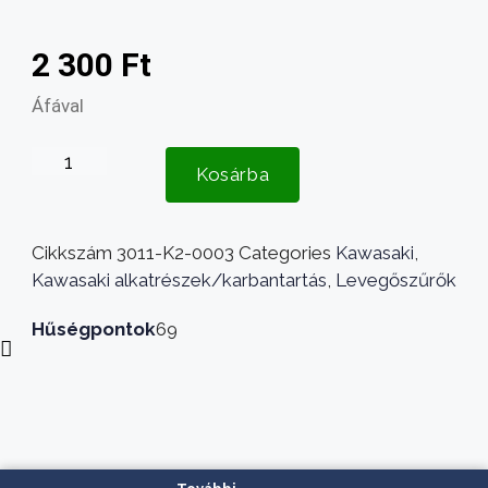
2 300
Ft
Áfával
Levegőszűrő
Kosárba
betét
Kawasaki
11013-
Cikkszám
3011-K2-0003
Categories
Kawasaki
,
7024
Kawasaki alkatrészek/karbantartás
,
Levegőszűrők
mennyiség
Hűségpontok
69