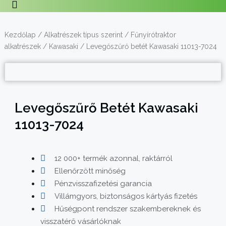
Kezdőlap
/
Alkatrészek típus szerint
/
Fűnyírótraktor
alkatrészek
/
Kawasaki
/ Levegőszűrő betét Kawasaki 11013-7024
Levegőszűrő Betét Kawasaki
11013-7024
12 000+ termék azonnal, raktárról
Ellenőrzött minőség
Pénzvisszafizetési garancia
Villámgyors, biztonságos kártyás fizetés
Hűségpont rendszer szakembereknek és
visszatérő vásárlóknak