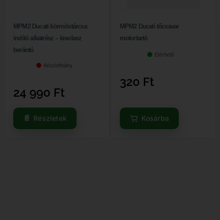
MPM2 Ducati körmöstárcsa
MPM2 Ducati tőcsavar
indító alkatrész – kisolasz
motortartó
berántó
Elérhető
Készlethiány
320
Ft
24 990
Ft
Részletek
Kosárba