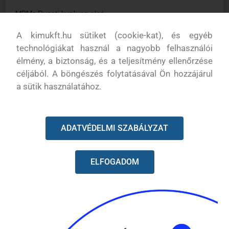
MPM2 Ducati kuplung alsó
A kimukft.hu sütiket (cookie-kat), és egyéb
Utángyártott alkatrész
technológiákat használ a nagyobb felhasználói
élmény, a biztonság, és a teljesítmény ellenőrzése
céljából. A böngészés folytatásával Ön hozzájárul
a sütik használatához.
KAPCSOLODÓ TERMÉKEK
ADATVÉDELMI SZABÁLYZAT
ELFOGADOM