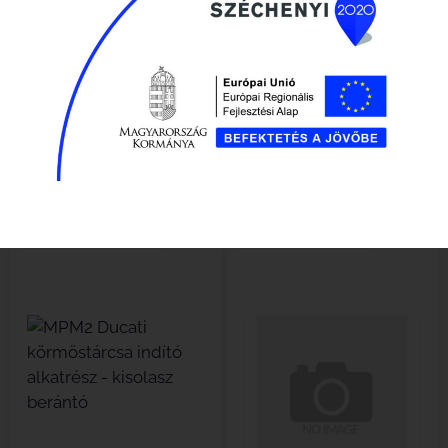
Megszakitó MPM MPM2, Ducati
Gázbowden MPM MPM2, Ducati
olasz
utángyártott
Készlethiány
Elérhető
6 600
Ft
898
Ft
Részletek
Kosárba