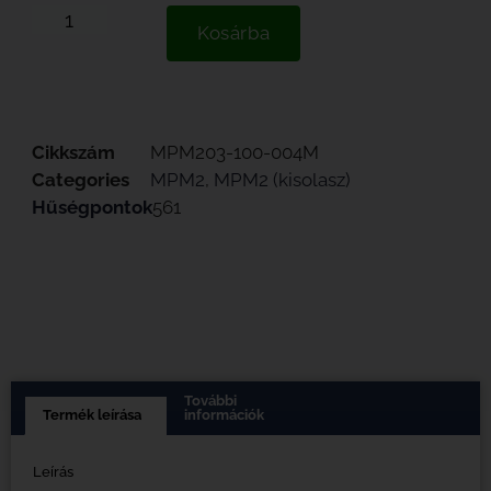
Kosárba
Cikkszám
MPM203-100-004M
Categories
MPM2
,
MPM2 (kisolasz)
Hűségpontok
561
További
Termék leírása
információk
Leírás