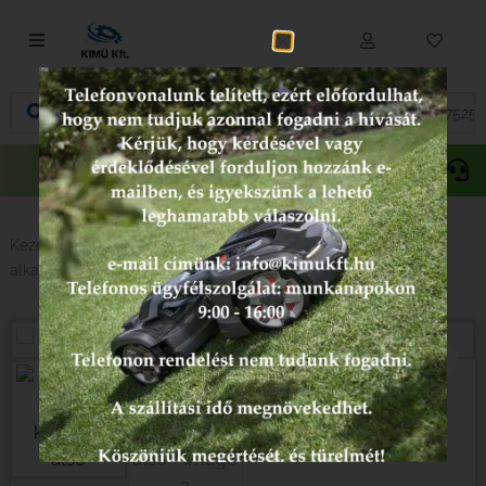
Fűnyírás
Vágás és fűrészelés
Akciós
Gepida
Oregon
termékek
Akkumulátoros termékek
Talajápolás és tisztítás
Kezdőlap
/
Alkatrészek típus szerint
/
Kapálógép
alkatrészek
/
MPM2 (kisolasz)
/ MPM2 Ducati kuplung alsó
Alkatrészek
-17%
Kenőanyagok és kannák
Védőfelszerelés
Tartozékok és kiegészítők