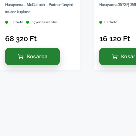
Husqvarna – McCulloch – Partner fűnyíró
Husqvarna 357XP, 359
traktor kuplung
Elérhető
Ingyenes szállítás
Elérhető
68 320
Ft
16 120
Ft
Kosárba
Kosá