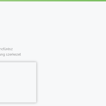
ncfűrész
ung szerkezet