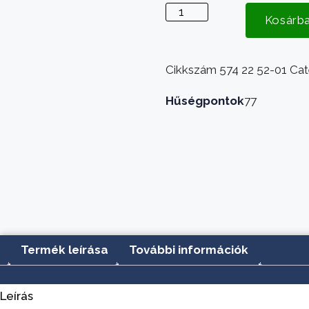
Partner
Kosárb
P340
kuplung
szerkezet
Cikkszám
574 22 52-01
Cat
mennyiség
Hűségpontok
77
Termék leírása
További információk
Leírás