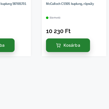
 kuplung 587691701
McCulloch CS50S kuplung, röpsúly
Elérhető
10 230
Ft
rba
Kosárba