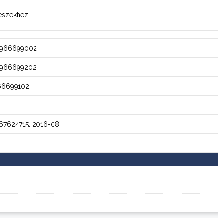
részekhez
, 966699002
 966699202,
66699102,
967624715, 2016-08