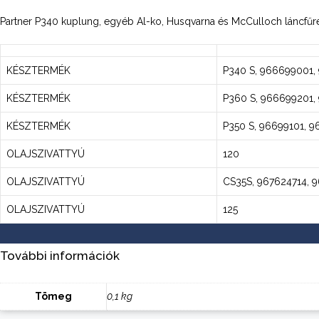
Partner P340 kuplung, egyéb Al-ko, Husqvarna és McCulloch láncfű
KÉSZTERMÉK
P340 S, 966699001
KÉSZTERMÉK
P360 S, 966699201,
KÉSZTERMÉK
P350 S, 96699101, 9
OLAJSZIVATTYÚ
120
OLAJSZIVATTYÚ
CS35S, 967624714, 
OLAJSZIVATTYÚ
125
További információk
Tömeg
0,1 kg