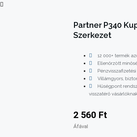
Partner P340 Ku
Szerkezet
12 000+ termék azo
Ellenőrzött minős
Pénzvisszafizetési
Villámgyors, bizto
Hűségpont rendsz
visszatérő vásárlókna
2 560
Ft
Áfával