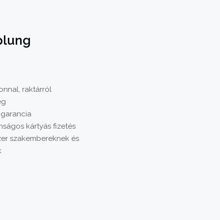
plung
nnal, raktárról
ég
 garancia
nságos kártyás fizetés
er szakembereknek és
k