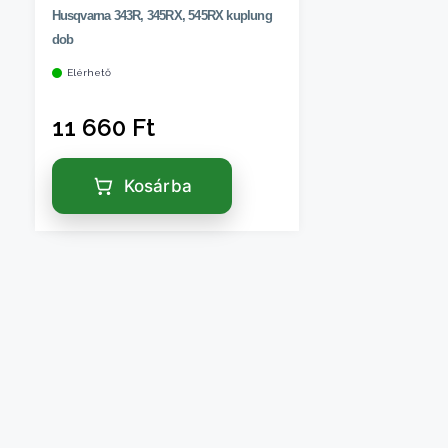
Husqvarna 343R, 345RX, 545RX kuplung
dob
Elérhető
11 660
Ft
Kosárba