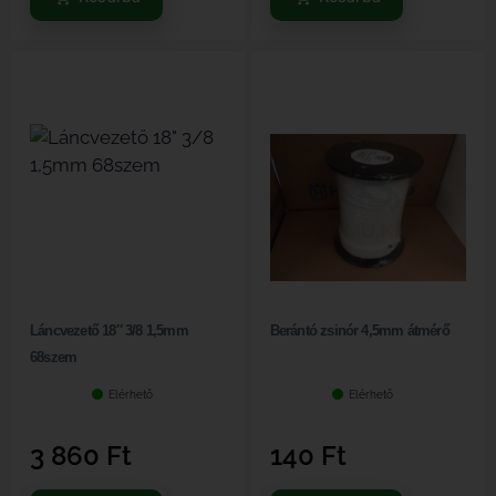
Láncvezető 18″ 3/8 1,5mm
Berántó zsinór 4,5mm átmérő
68szem
Elérhető
Elérhető
3 860
Ft
140
Ft