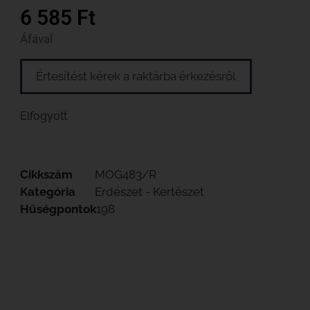
6 585
Ft
Áfával
Értesítést kérek a raktárba érkezésről
Elfogyott
Cikkszám
MOG483/R
Kategória
Erdészet - Kertészet
Hűségpontok
198