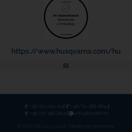
https://www.husqvarna.com/hu
+36/62-259-214
+36/70-388-8643
+36/70-388-8646
info@kimukft.hu
© KIMÜ Kft. 2003-2026. Minden jog fenntartva.