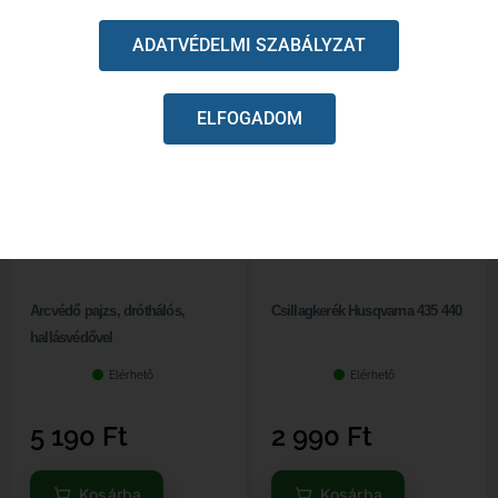
ADATVÉDELMI SZABÁLYZAT
ELFOGADOM
Arcvédő pajzs, dróthálós,
Csillagkerék Husqvarna 435 440
hallásvédővel
Elérhető
Elérhető
5 190
Ft
2 990
Ft
Kosárba
Kosárba