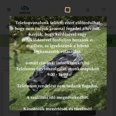
Fűnyírás
Vágás és fűrészelés
Akciós
Gepida
Oregon
termékek
Akkumulátoros termékek
Talajápolás és tisztítás
Kezdőlap
/
Erdészet - Kertészet
/ Robotfűnyíró kés 250×0.8mm
Alkatrészek
Kenőanyagok és kannák
Védőfelszerelés
Tartozékok és kiegészítők