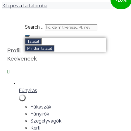
-10%
Kilépés a tartalomba
Search ...
Találat
Minden találat
Profil
Kedvencek
Fűnyírás
Fűkaszák
Fűnyírók
Szegélyvágók
Kerti