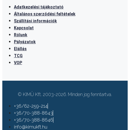
Adatkezelési tájékoztató
Általános szerződési feltételek
Szállítási információk
Kapcsolat
Rólunk
Pályázatok
Elállás
TCG
VOP
© KIMÜ Kft. 2003-2026. Minden jog fenntartva.
+36/62-259-214
+36/70-388-8643
+36/70-388-8646
info@kimukft.hu