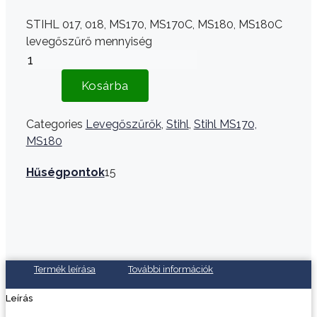
STIHL 017, 018, MS170, MS170C, MS180, MS180C
levegőszűrő mennyiség
Kosárba
Categories
Levegőszűrők
,
Stihl
,
Stihl MS170,
MS180
Hűségpontok
15
Termék leírása
További információk
Leírás