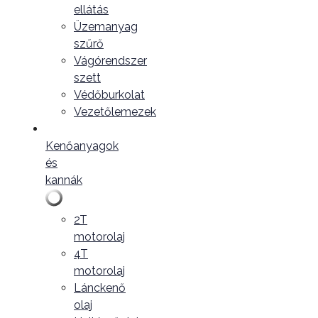
ellátás
Üzemanyag
szűrő
Vágórendszer
szett
Védőburkolat
Vezetőlemezek
Kenőanyagok
és
kannák
2T
motorolaj
4T
motorolaj
Lánckenő
olaj