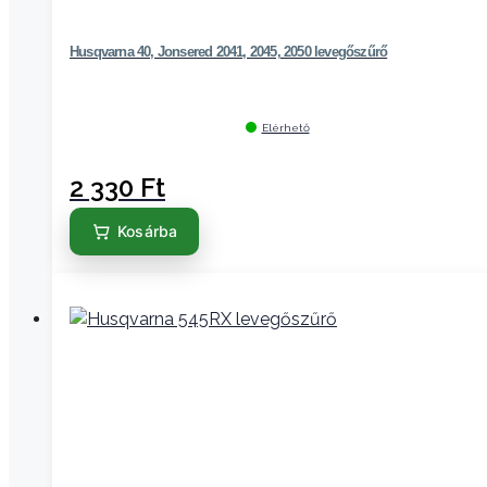
Husqvarna 40, Jonsered 2041, 2045, 2050 levegőszűrő
Elérhető
2 330
Ft
Kosárba