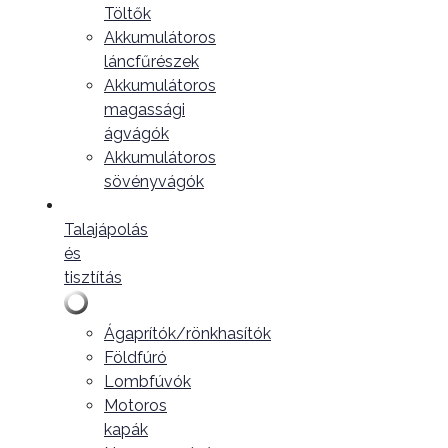
Töltők
Akkumulátoros
láncfűrészek
Akkumulátoros
magassági
ágvágók
Akkumulátoros
sövényvágók
Talajápolás
és
tisztítás
Ágaprítók/rönkhasítók
Földfúró
Lombfúvók
Motoros
kapák