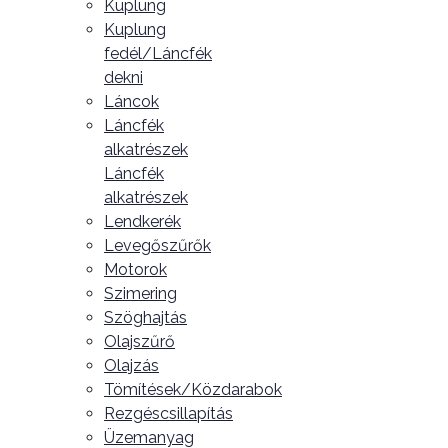
Kuplung
Kuplung
fedél/Láncfék
dekni
Láncok
Láncfék
alkatrészek
Láncfék
alkatrészek
Lendkerék
Levegőszűrők
Motorok
Szimering
Szöghajtás
Olajszűrő
Olajzás
Tömítések/Közdarabok
Rezgéscsillapítás
Üzemanyag