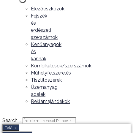
Élezőeszközök
Fejszék
és
erdészeti
szerszámok
Kenőanyagok
és
kannák
Kombikulcsok/szerszámok
Műhelyfelszerelés
Tisztítószerek
Üzemanyag
adalék
Reklámajándékok
Search ...
Találat