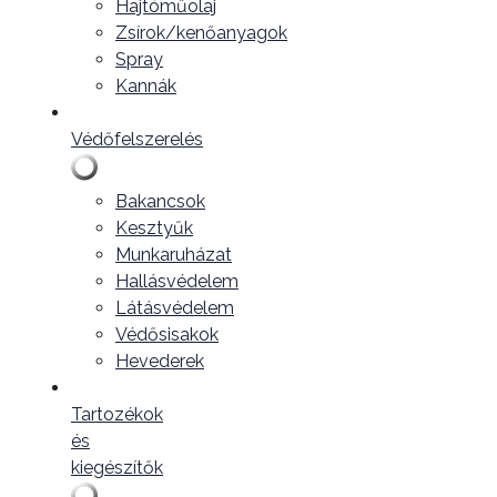
Hajtóműolaj
Zsírok/kenőanyagok
Spray
Kannák
Védőfelszerelés
Bakancsok
Kesztyűk
Munkaruházat
Hallásvédelem
Látásvédelem
Védősisakok
Hevederek
Tartozékok
és
kiegészítők