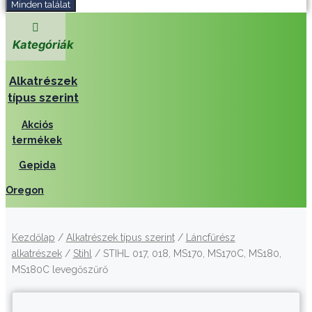
Minden találat
Kategóriák
Alkatrészek
típus szerint
Akciós
termékek
Gepida
Oregon
Kezdőlap
/
Alkatrészek típus szerint
/
Láncfűrész
alkatrészek
/
Stihl
/ STIHL 017, 018, MS170, MS170C, MS180,
MS180C levegőszűrő