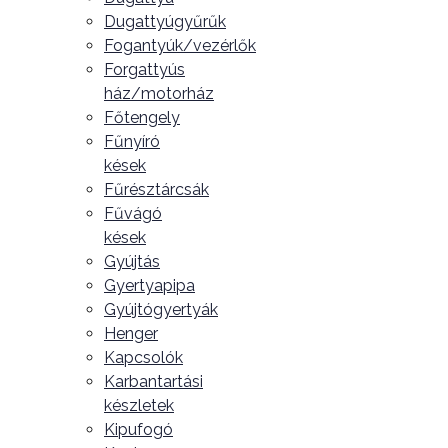
Dugattyúgyűrűk
Fogantyúk/vezérlők
Forgattyús
ház/motorház
Főtengely
Fűnyíró
kések
Fűrésztárcsák
Fűvágó
kések
Gyújtás
Gyertyapipa
Gyújtógyertyák
Henger
Kapcsolók
Karbantartási
készletek
Kipufogó