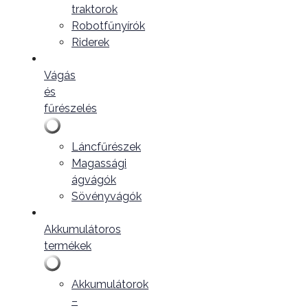
traktorok
Robotfűnyírók
Riderek
Vágás
és
fűrészelés
Láncfűrészek
Magassági
ágvágók
Sövényvágók
Akkumulátoros
termékek
Akkumulátorok
–