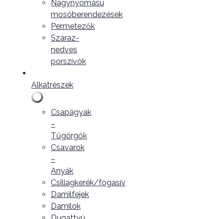
Nagynyomású
mosóberendezések
Permetezők
Száraz-
nedves
porszívók
Alkatrészek
Csapágyak
–
Tűgörgők
Csavarok
–
Anyák
Csillagkerék/fogasív
Damilfejek
Damilok
Dugattyú