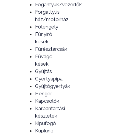
Fogantyúk/vezérlők
Forgattyús
ház/motorház
Főtengely
Fűnyíró
kések
Fűrésztárcsák
Fűvágó
kések
Gyújtás
Gyertyapipa
Gyújtógyertyák
Henger
Kapcsolók
Karbantartási
készletek
Kipufogó
Kuplung