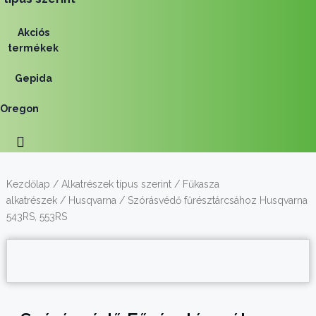
Akciós
termékek
Gepida
Oregon
Kezdőlap
/
Alkatrészek típus szerint
/
Fűkasza
alkatrészek
/
Husqvarna
/ Szórásvédő fűrésztárcsához Husqvarna
543RS, 553RS