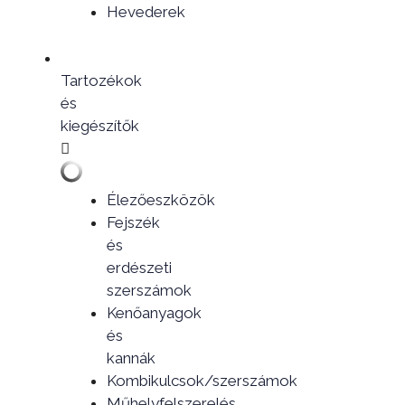
Hevederek
Tartozékok
és
kiegészítők
Élezőeszközök
Fejszék
és
erdészeti
szerszámok
Kenőanyagok
és
kannák
Kombikulcsok/szerszámok
Műhelyfelszerelés