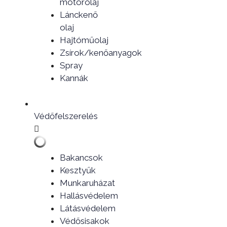
motorolaj
Lánckenő
olaj
Hajtóműolaj
Zsírok/kenőanyagok
Spray
Kannák
Védőfelszerelés
Bakancsok
Kesztyűk
Munkaruházat
Hallásvédelem
Látásvédelem
Védősisakok