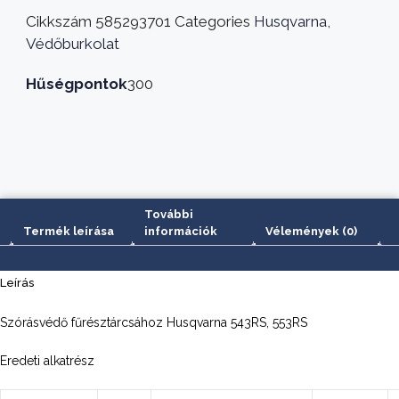
543RS,
Cikkszám
585293701
Categories
Husqvarna
,
553RS
Védőburkolat
mennyiség
Hűségpontok
300
További
Termék leírása
információk
Vélemények (0)
Leírás
Szórásvédő fűrésztárcsához Husqvarna 543RS, 553RS
Eredeti alkatrész