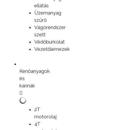
ellátás
Üzemanyag
szűrő
Vágórendszer
szett
Védőburkolat
Vezetőlemezek
Kenőanyagok
és
kannák
2T
motorolaj
4T