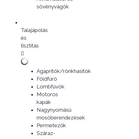
sövényvágók
Talajápolás
és
tisztítás
Ágaprítók/rönkhasítók
Földfúró
Lombfúvók
Motoros
kapák
Nagynyomású
mosóberendezések
Permetezők
Száraz-