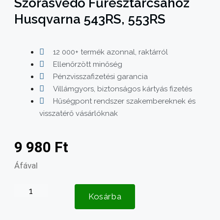
Szórásvédő Fűrésztárcsához
Husqvarna 543RS, 553RS
12 000+ termék azonnal, raktárról
Ellenőrzött minőség
Pénzvisszafizetési garancia
Villámgyors, biztonságos kártyás fizetés
Hűségpont rendszer szakembereknek és
visszatérő vásárlóknak
9 980
Ft
Áfával
Szórásvédő
Kosárba
fűrésztárcsához
Husqvarna