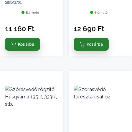
588543701
Elérhető
Elérhető
11 160
Ft
12 690
Ft
Kosárba
Kosárba