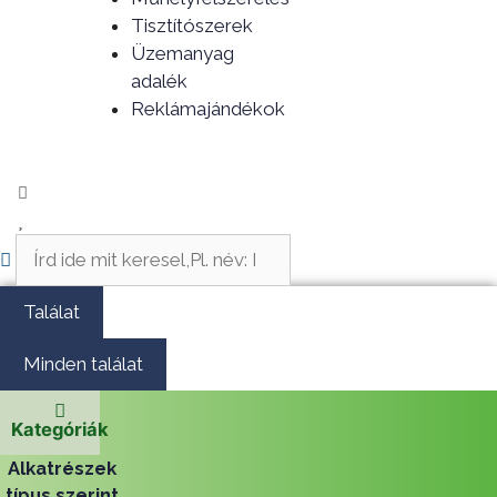
Tisztítószerek
Üzemanyag
adalék
Reklámajándékok
Search
...
Találat
Minden találat
Kategóriák
Alkatrészek
típus szerint