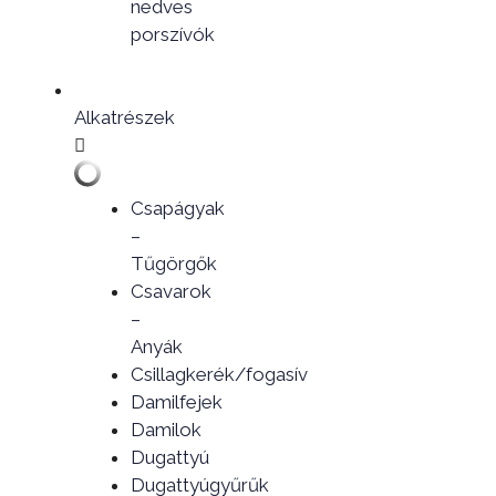
nedves
porszívók
Alkatrészek
Csapágyak
–
Tűgörgők
Csavarok
–
Anyák
Csillagkerék/fogasív
Damilfejek
Damilok
Dugattyú
Dugattyúgyűrűk