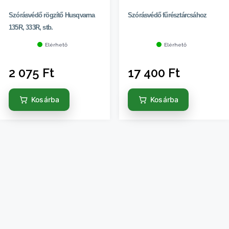
Szórásvédő rögzítő Husqvarna
Szórásvédő fűrésztárcsához
135R, 333R, stb.
Elérhető
Elérhető
2 075
Ft
17 400
Ft
Kosárba
Kosárba