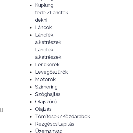
Kuplung
fedél/Láncfék
dekni
Láncok
Láncfék
alkatrészek
Láncfék
alkatrészek
Lendkerék
Levegőszűrők
Motorok
Szimering
Szöghajtás
Olajszűrő
Olajzás
Tömítések/Közdarabok
Rezgéscsillapítás
Üzemanyag