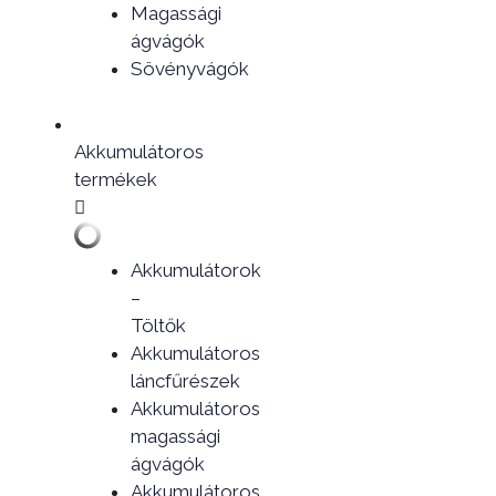
Magassági
ágvágók
Sövényvágók
Akkumulátoros
termékek
Akkumulátorok
–
Töltők
Akkumulátoros
láncfűrészek
Akkumulátoros
magassági
ágvágók
Akkumulátoros