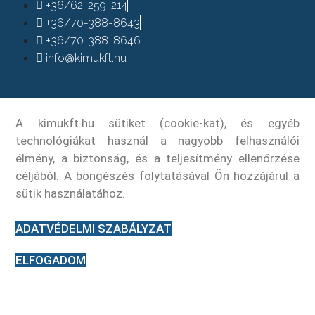
+36/62-259-214
+36/70-388-8643
+36/70-388-8646
info@kimukft.hu
A kimukft.hu sütiket (cookie-kat), és egyéb
technológiákat használ a nagyobb felhasználói
élmény, a biztonság, és a teljesítmény ellenőrzése
céljából. A böngészés folytatásával Ön hozzájárul a
sütik használatához.
ADATVÉDELMI SZABÁLYZAT
ELFOGADOM