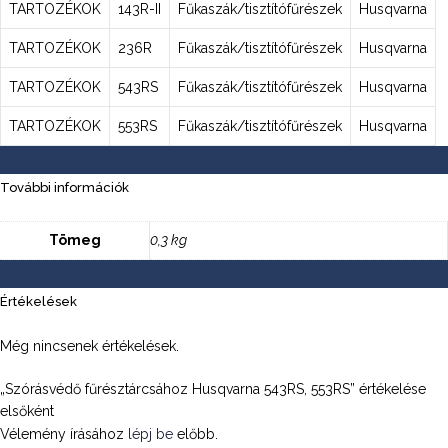
TARTOZÉKOK
143R-II
Fűkaszák/tisztítófűrészek
Husqvarna
TARTOZÉKOK
236R
Fűkaszák/tisztítófűrészek
Husqvarna
TARTOZÉKOK
543RS
Fűkaszák/tisztítófűrészek
Husqvarna
TARTOZÉKOK
553RS
Fűkaszák/tisztítófűrészek
Husqvarna
További információk
Tömeg
0,3 kg
Értékelések
Még nincsenek értékelések.
„Szórásvédő fűrésztárcsához Husqvarna 543RS, 553RS” értékelése
elsőként
Vélemény írásához
lépj be
előbb.