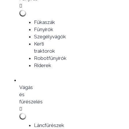
Fűkaszák
Fűnyírók
Szegélyvágók
Kerti
traktorok
Robotfűnyírók
Riderek
Vágás
és
fűrészelés
Láncfűrészek