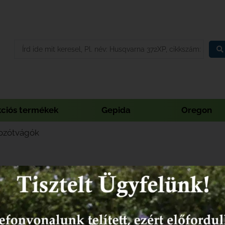
kciós termékek
Gepida
Oregon
ozótvágók