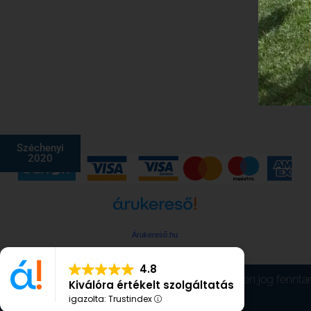
Széchenyi
2020
Árukereső.hu
4.8
© KIMÜ Kft. 2003-2026. Minden jog fenntar
Kiválóra értékelt szolgáltatás
igazolta: Trustindex