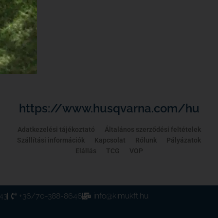
https://www.husqvarna.com/hu
Adatkezelési tájékoztató
Általános szerződési feltételek
Szállítási információk
Kapcsolat
Rólunk
Pályázatok
Elállás
TCG
VOP
43
+36/70-388-8646
info@kimukft.hu