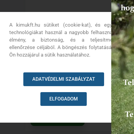
A kimukft.hu sütiket (cookie-kat), és egyéb
technológiákat használ a nagyobb felhasználói
élmény, a biztonság, és a teljesítmény
ellenőrzése céljából. A böngészés folytatásával
Ön hozzájárul a sütik használatához.
BLUEBIRD BC 23-800 L AKKUS
BOZÓTVÁGÓ (50,4V)
ADATVÉDELMI SZABÁLYZAT
Elérhető
Ingyenes szállítás
89 990
Ft
ELFOGADOM
Kosárba