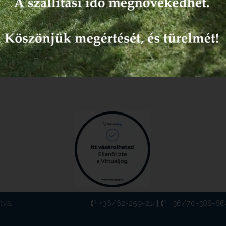
tva.
+36/62-259-214
+36/70-388-86